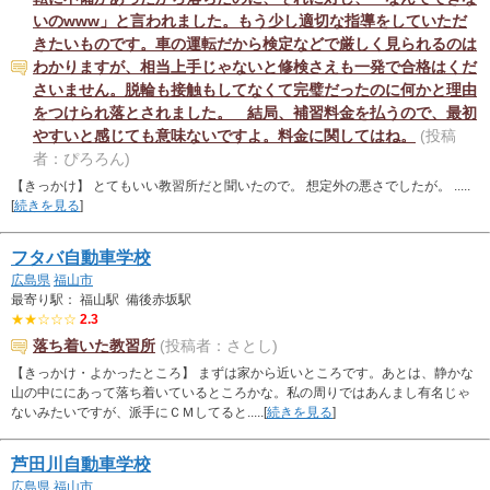
いのwww」と言われました。もう少し適切な指導をしていただ
きたいものです。車の運転だから検定などで厳しく見られるのは
わかりますが、相当上手じゃないと修検さえも一発で合格はくだ
さいません。脱輪も接触もしてなくて完璧だったのに何かと理由
をつけられ落とされました。 結局、補習料金を払うので、最初
やすいと感じても意味ないですよ。料金に関してはね。
(投稿
者：ぴろろん)
【きっかけ】 とてもいい教習所だと聞いたので。 想定外の悪さでしたが。 .....
[
続きを見る
]
フタバ自動車学校
広島県
福山市
最寄り駅： 福山駅 備後赤坂駅
★★☆☆☆
2.3
落ち着いた教習所
(投稿者：さとし)
【きっかけ・よかったところ】 まずは家から近いところです。あとは、静かな
山の中ににあって落ち着いているところかな。私の周りではあんまし有名じゃ
ないみたいですが、派手にＣＭしてると.....[
続きを見る
]
芦田川自動車学校
広島県
福山市