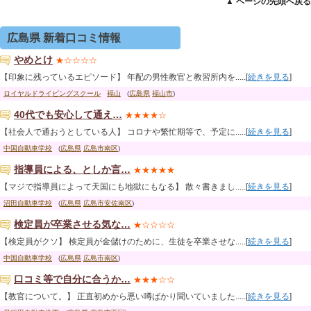
▲ ページの先頭へ戻る
広島県 新着口コミ情報
やめとけ
★☆☆☆☆
【印象に残っているエピソード】 年配の男性教官と教習所内を.....[
続きを見る
]
ロイヤルドライビングスクール
福山
(
広島県
福山市
)
40代でも安心して通え…
★★★★☆
【社会人で通おうとしている人】 コロナや繁忙期等で、予定に.....[
続きを見る
]
中国自動車学校
(
広島県
広島市南区
)
指導員による、としか言…
★★★★★
【マジで指導員によって天国にも地獄にもなる】 散々書きまし.....[
続きを見る
]
沼田自動車学校
(
広島県
広島市安佐南区
)
検定員が卒業させる気な…
★☆☆☆☆
【検定員がクソ】 検定員が金儲けのために、生徒を卒業させな.....[
続きを見る
]
中国自動車学校
(
広島県
広島市南区
)
口コミ等で自分に合うか…
★★★☆☆
【教官について。】 正直初めから悪い噂ばかり聞いていました.....[
続きを見る
]