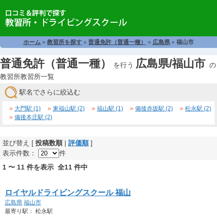
ホーム
»
教習所を探す
»
普通免許（普通一種）
»
広島県
»
福山市
普通免許（普通一種）
広島県/福山市
を行う
の
教習所教習所一覧
駅名でさらに絞込む
大門駅 (1)
東福山駅 (2)
福山駅 (1)
備後赤坂駅 (2)
松永駅 (2)
備後本庄駅 (2)
並び替え [
投稿数順
|
評価順
]
表示件数：
件
1 〜 11 件を表示 全11 件中
ロイヤルドライビングスクール 福山
広島県
福山市
最寄り駅： 松永駅