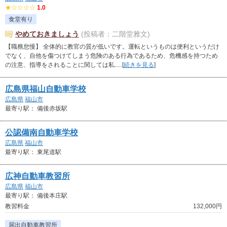
★☆☆☆☆
1.0
食堂有り
やめておきましょう
(投稿者：二階堂雅文)
【職務怠慢】 全体的に教官の質が低いです。運転というものは便利というだけ
でなく、自他を傷つけてしまう危険のある行為であるため、危機感を持つため
の注意、指導をされることに関しては私.....[
続きを見る
]
広島県福山自動車学校
広島県
福山市
最寄り駅： 備後赤坂駅
公認備南自動車学校
広島県
福山市
最寄り駅： 東尾道駅
広神自動車教習所
広島県
福山市
最寄り駅： 備後本庄駅
教習料金
132,000円
届出自動車教習所