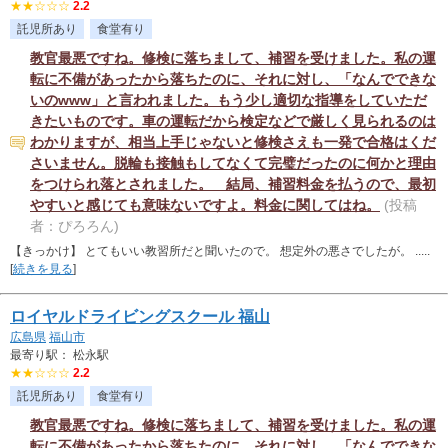
★★☆☆☆
2.2
託児所あり
食堂有り
教官最悪ですね。修検に落ちまして、補習を受けました。私の運
転に不備があったから落ちたのに、それに対し、「なんでできな
いのwww」と言われました。もう少し適切な指導をしていただ
きたいものです。車の運転だから検定などで厳しく見られるのは
わかりますが、相当上手じゃないと修検さえも一発で合格はくだ
さいません。脱輪も接触もしてなくて完璧だったのに何かと理由
をつけられ落とされました。 結局、補習料金を払うので、最初
やすいと感じても意味ないですよ。料金に関してはね。
(投稿
者：ぴろろん)
【きっかけ】 とてもいい教習所だと聞いたので。 想定外の悪さでしたが。 .....
[
続きを見る
]
ロイヤルドライビングスクール 福山
広島県
福山市
最寄り駅： 松永駅
★★☆☆☆
2.2
託児所あり
食堂有り
教官最悪ですね。修検に落ちまして、補習を受けました。私の運
転に不備があったから落ちたのに、それに対し、「なんでできな