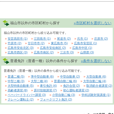
福山市以外の市区町村から探す
»市区町村を選択しない
福山市以外の市区町村から絞り込み可能です。
安芸高田市 (1)
江田島市 (1)
尾道市 (2)
呉市 (1)
庄原市 (2)
竹原市 (2)
廿日市市 (2)
東広島市 (5)
広島市安芸区 (1)
広島市安佐北区 (3)
広島市安佐南区 (2)
広島市中区 (1)
広島市西区 (3)
広島市南区 (2)
三次市 (3)
山県郡 (3)
普通免許（普通一種）以外の条件から探す
»条件を選択しない
普通免許（普通一種）以外の条件から絞り込み可能です。
普通二種 (5)
準中型自動車 (6)
中型自動車 (2)
大型自動車 (6)
中型ニ種 (3)
大型二種 (4)
普通自動二輪 (6)
大型自動二輪 (4)
大型特殊自動車 (5)
牽引免許 (4)
免許合宿 (2)
取消処分者講習 (2)
高齢者講習 (8)
原付技能講習 (7)
初心運転者講習 (2)
ペーパードライバー講習 (3)
小型自動二輪 (3)
学科試験対策講座 (1)
クレーン運転士 (2)
フォークリフト免許 (2)