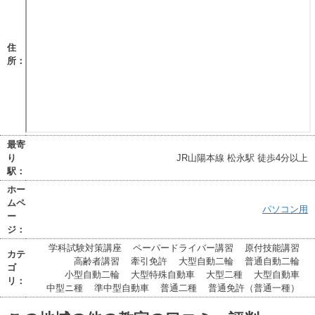
住
所：
最寄
り
JR山陽本線 松永駅 徒歩4分以上
駅：
ホー
ムペ
パソコン用
ー
ジ：
学科試験対策講座
ペーパードライバー講習
原付技能講習
カテ
高齢者講習
牽引免許
大型自動二輪
普通自動二輪
ゴ
小型自動二輪
大型特殊自動車
大型二種
大型自動車
リ：
中型ニ種
準中型自動車
普通二種
普通免許（普通一種）