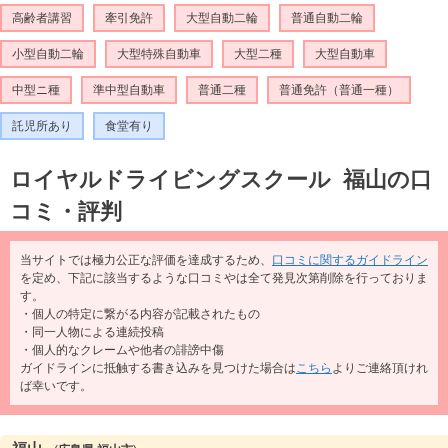
高齢者講習
牽引免許
大型自動二輪
普通自動二輪
小型自動二輪
大型特殊自動車
大型二種
大型自動車
中型ニ種
準中型自動車
普通二種
普通免許（普通一種）
託児所あり
食堂有り
ロイヤルドライビングスクール 福山の口
コミ・評判
当サイトでは極力公正な評価を達成するため、
口コミに関するガイドライン
を定め、下記に該当するような口コミやは全て発見次第削除を行っておりま
す。
・個人の特定に繋がる内容が記載されたもの
・同一人物による連続投稿
・個人的なクレームや他者の誹謗中傷
ガイドラインに抵触する書き込みを見つけた場合は
こちら
よりご連絡頂けれ
ば幸いです。