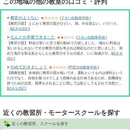
この地域の他の教室の口コミ・評判
»
教官がよくない
★☆☆☆☆
(
フタバ自動車学校
)
【教官の質】 とにかく教官の質がひどい。 雑。やる気ない。パワハラ。
…[
続きを読む
]
»
なんとか卒業できました
★★☆☆☆
(
フタバ自動車学校
)
【教官の質】 料金が安いと言う親の勧めで入校しました。 確かに料金は
安いかもしれないですが教官の質を考えれば相応なのだと思いました。 初
めて免許を取る私からしたら教官のモラルの低さ、いい加減さや…[
続きを
読む
]
»
やめておきましょう
★☆☆☆☆
(
芦田川自動車学校
)
【職務怠慢】 全体的に教官の質が低いです。運転というものは便利という
だけでなく、自他を傷つけてしまう危険のある行為であるため、危機感を
持つための注意、指導をされることに関しては私としてもされて当然だ…
[
続きを読む
]
近くの教習所・モータースクールを探す
近くの教習所、スクールを探す