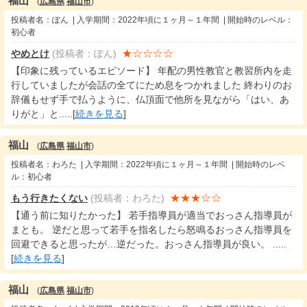
福山
(
広島県
福山市
)
投稿者名：ぽん | 入学期間：2022年頃に１ヶ月～１年間 | 開始時のレベル：
初心者
★☆☆☆☆
やめとけ
(投稿者：ぽん)
【印象に残っているエピソード】 年配の男性教官と教習所内を走
行していましたが会話の全てにため息をつかれました 終わりのお
辞儀もせず手で払うように、仏頂面で他所を見ながら「はい、あ
りがと」と.....[
続きを見る
]
福山
(
広島県
福山市
)
投稿者名：わろた | 入学期間：2022年頃に１ヶ月～１年間 | 開始時のレベ
ル：初心者
★★★☆☆
もう行きたくない
(投稿者：わろた)
【通う前に知りたかった】 若手指導員が適当でおっさん指導員が
まとも。 逆だと思って若手を指名したら怒鳴るおっさん指導員を
回避できると思ったが…逆だった。おっさん指導員が良い。 .....
[
続きを見る
]
福山
(
広島県
福山市
)