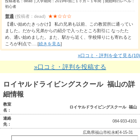
投稿者名：dead | 入学期間：2019年頃に１ヶ月～１年間 | 開始時のレベル：
初心者
★★☆☆☆
普通
(投稿者：dead)
【通い始めたきっかけ】 私の兄弟も以前、この教習所に通ってい
ました。だから兄弟からの紹介で入ったところ割引に なったた
め、通い始めました。また、駅から近く、学校帰りにも寄れると
ころが利点で.....[
続きを見る
]
»口コミ・評判を全て見る(10)
»口コミ・評判を投稿する
ロイヤルドライビングスクール 福山の詳
細情報
教室
ロイヤルドライビングスクール 福山
名：
連絡
084-933-4101
先：
広島県福山市松永町4-15-31