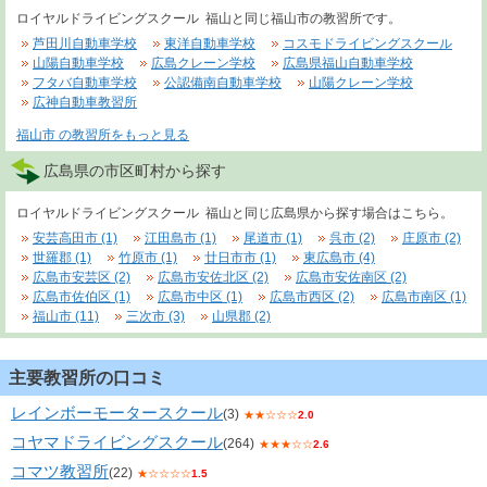
ロイヤルドライビングスクール 福山と同じ福山市の教習所です。
芦田川自動車学校
東洋自動車学校
コスモドライビングスクール
山陽自動車学校
広島クレーン学校
広島県福山自動車学校
フタバ自動車学校
公認備南自動車学校
山陽クレーン学校
広神自動車教習所
福山市 の教習所をもっと見る
広島県の市区町村から探す
ロイヤルドライビングスクール 福山と同じ広島県から探す場合はこちら。
安芸高田市 (1)
江田島市 (1)
尾道市 (1)
呉市 (2)
庄原市 (2)
世羅郡 (1)
竹原市 (1)
廿日市市 (1)
東広島市 (4)
広島市安芸区 (2)
広島市安佐北区 (2)
広島市安佐南区 (2)
広島市佐伯区 (1)
広島市中区 (1)
広島市西区 (2)
広島市南区 (1)
福山市 (11)
三次市 (3)
山県郡 (2)
主要教習所の口コミ
レインボーモータースクール
(3)
★★☆☆☆
2.0
コヤマドライビングスクール
(264)
★★★☆☆
2.6
コマツ教習所
(22)
★☆☆☆☆
1.5