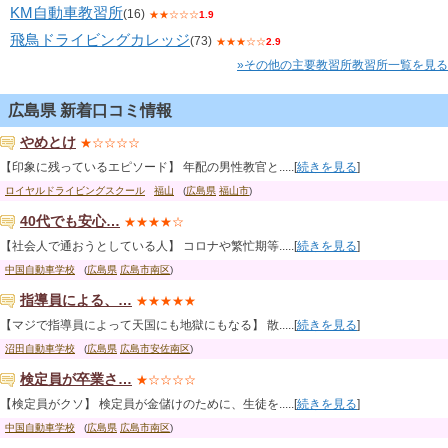
KM自動車教習所
(16)
★★☆☆☆
1.9
飛鳥ドライビングカレッジ
(73)
★★★☆☆
2.9
»その他の主要教習所教習所一覧を見る
広島県 新着口コミ情報
やめとけ
★☆☆☆☆
【印象に残っているエピソード】 年配の男性教官と.....[
続きを見る
]
ロイヤルドライビングスクール
福山
(
広島県
福山市
)
40代でも安心…
★★★★☆
【社会人で通おうとしている人】 コロナや繁忙期等.....[
続きを見る
]
中国自動車学校
(
広島県
広島市南区
)
指導員による、…
★★★★★
【マジで指導員によって天国にも地獄にもなる】 散.....[
続きを見る
]
沼田自動車学校
(
広島県
広島市安佐南区
)
検定員が卒業さ…
★☆☆☆☆
【検定員がクソ】 検定員が金儲けのために、生徒を.....[
続きを見る
]
中国自動車学校
(
広島県
広島市南区
)