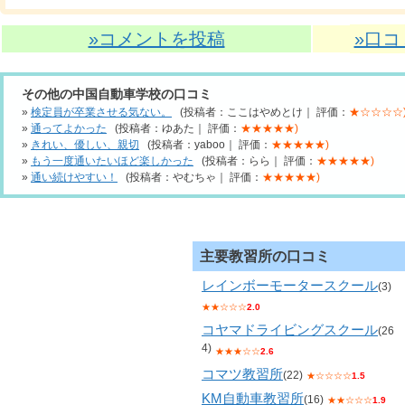
»コメントを投稿
»口
その他の中国自動車学校の口コミ
»
検定員が卒業させる気ない。
(投稿者：ここはやめとけ｜ 評価：
★☆☆☆☆
»
通ってよかった
(投稿者：ゆあた｜ 評価：
★★★★★)
»
きれい、優しい、親切
(投稿者：yaboo｜ 評価：
★★★★★)
»
もう一度通いたいほど楽しかった
(投稿者：らら｜ 評価：
★★★★★)
»
通い続けやすい！
(投稿者：やむちゃ｜ 評価：
★★★★★)
主要教習所の口コミ
レインボーモータースクール
(3)
★★☆☆☆
2.0
コヤマドライビングスクール
(26
4)
★★★☆☆
2.6
コマツ教習所
(22)
★☆☆☆☆
1.5
KM自動車教習所
(16)
★★☆☆☆
1.9