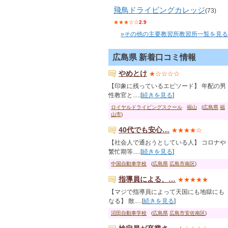
飛鳥ドライビングカレッジ
(73)
★★★☆☆
2.9
»その他の主要教習所教習所一覧を見る
広島県 新着口コミ情報
やめとけ
★☆☆☆☆
【印象に残っているエピソード】 年配の男
性教官と.....[
続きを見る
]
ロイヤルドライビングスクール
福山
(
広島県
福
山市
)
40代でも安心…
★★★★☆
【社会人で通おうとしている人】 コロナや
繁忙期等.....[
続きを見る
]
中国自動車学校
(
広島県
広島市南区
)
指導員による、…
★★★★★
【マジで指導員によって天国にも地獄にも
なる】 散.....[
続きを見る
]
沼田自動車学校
(
広島県
広島市安佐南区
)