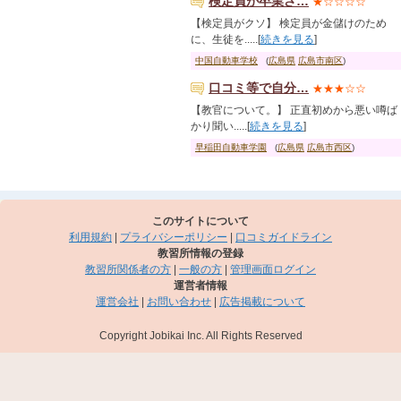
検定員が卒業さ…
★☆☆☆☆
【検定員がクソ】 検定員が金儲けのため
に、生徒を.....[
続きを見る
]
中国自動車学校
(
広島県
広島市南区
)
口コミ等で自分…
★★★☆☆
【教官について。】 正直初めから悪い噂ば
かり聞い.....[
続きを見る
]
早稲田自動車学園
(
広島県
広島市西区
)
このサイトについて
利用規約
|
プライバシーポリシー
|
口コミガイドライン
教習所情報の登録
教習所関係者の方
|
一般の方
|
管理画面ログイン
運営者情報
運営会社
|
お問い合わせ
|
広告掲載について
Copyright Jobikai Inc. All Rights Reserved