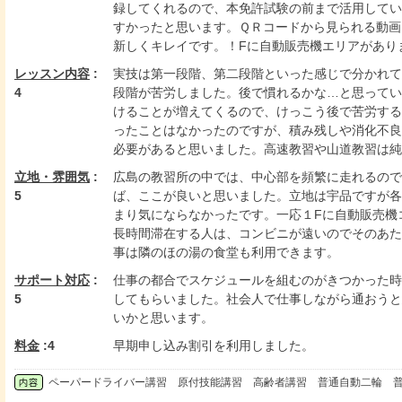
録してくれるので、本免許試験の前まで活用してい
すかったと思います。ＱＲコードから見られる動画
新しくキレイです。！Fに自動販売機エリアがあり
レッスン内容
:
実技は第一段階、第二段階といった感じで分かれて
4
段階が苦労しました。後で慣れるかな…と思ってい
けることが増えてくるので、けっこう後で苦労する
ったことはなかったのですが、積み残しや消化不良
必要があると思いました。高速教習や山道教習は純
立地・雰囲気
:
広島の教習所の中では、中心部を頻繁に走れるので
5
ば、ここが良いと思いました。立地は宇品ですが各
まり気にならなかったです。一応１Fに自動販売機
長時間滞在する人は、コンビニが遠いのでそのあた
事は隣のほの湯の食堂も利用できます。
サポート対応
:
仕事の都合でスケジュールを組むのがきつかった時
5
してもらいました。社会人で仕事しながら通おうと
いかと思います。
料金
:4
早期申し込み割引を利用しました。
ペーパードライバー講習 原付技能講習 高齢者講習 普通自動二輪 