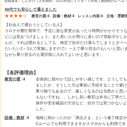
投稿者名：じんすけ | 入学期間：2021年頃に１ヶ月～１年間 | 開始時のレベル
40代でも安心して通えました
★★★★☆
教官の質:
4
設備・教材:
4
レッスン内容:
4
立地・雰囲気
【社会人で通おうとしている人】
コロナや繁忙期等で、予定に急な変更があったり時間がかかりそう
とには気をつけましょう。また若い人が周りに多いので気恥ずかし
んが、それは慣れるとしても、検定で自分だけ落ちてしまうと少々
だいたい2～3人で実施しますので）一人で乗り切るのもいいと思い
ながら乗り切るのも選択肢に入れてよいかと思います。
【各評価理由】
教官の質
:4
全体的に穏やかで話しやすい感じです。どうしても
ましたが、そうした方は事前に手続することで避け
乗り物でもあるので、厳しくなるのは当然かと思い
もないですね。。しかし良い教官は本当に丁寧だし
操作や安全確認の方法など、自分では気づかないよ
した。
設備・教材
:4
地味に助かったのが「満点さま」という修了検定や
Cルームでも利用できますがスマホからも利用でき