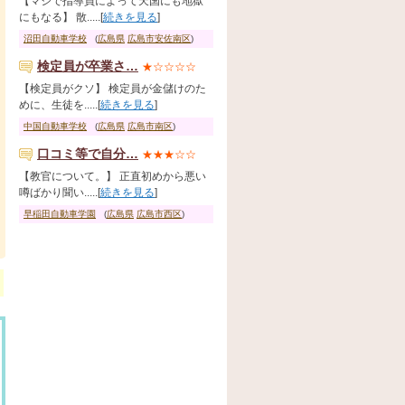
【マジで指導員によって天国にも地獄
にもなる】 散.....[
続きを見る
]
沼田自動車学校
(
広島県
広島市安佐南区
)
検定員が卒業さ…
★☆☆☆☆
【検定員がクソ】 検定員が金儲けのた
めに、生徒を.....[
続きを見る
]
中国自動車学校
(
広島県
広島市南区
)
口コミ等で自分…
★★★☆☆
【教官について。】 正直初めから悪い
噂ばかり聞い.....[
続きを見る
]
早稲田自動車学園
(
広島県
広島市西区
)