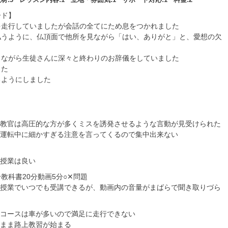
ード】
を走行していましたが会話の全てにため息をつかれました
払うように、仏頂面で他所を見ながら「はい、ありがと」と、愛想の欠
しながら生徒さんに深々と終わりのお辞儀をしていました
した
るようにしました
教官は高圧的な方が多くミスを誘発させるような言動が見受けられた
運転中に細かすぎる注意を言ってくるので集中出来ない
授業は良い
分教科書20分動画5分○✕問題
授業でいつでも受講できるが、動画内の音量がまばらで聞き取りづら
コースは車が多いので満足に走行できない
まま路上教習が始まる