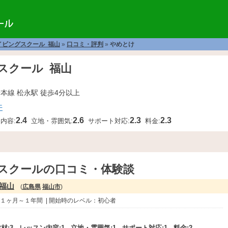
イビングスクール 福山
»
口コミ・評判
»
やめとけ
スクール 福山
陽本線 松永駅 徒歩4分以上
件
2.4
2.6
2.3
2.3
内容:
立地・雰囲気:
サポート対応:
料金:
スクールの口コミ・体験談
福山
(
広島県
福山市
)
に１ヶ月～１年間 | 開始時のレベル：初心者
材:
3
レッスン内容:
1
立地・雰囲気:
1
サポート対応:
1
料金:
2