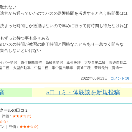
取れない
遠方から通っていたのでバスの送迎時間を考慮すると合う時間帯はほ
決まった時間しか送迎はないので早めに行って何時間も待たなければ
もずっと待つ事も多々ある
のバスの時間が教習の終了時間と同時なこともあり一息つく間もな
集合しないといけない
イバー講習 原付技能講習 高齢者講習 牽引免許 大型自動二輪 普通自動二
型二種 大型自動車 中型ニ種 準中型自動車 普通二種 普通免許（普通一
2022年05月13日
コメント(0)
稿
»口コミ・体験談を新規投稿
クールの口コミ
 評価：
★★★☆☆)
☆☆)
ン｜ 評価：
★★★☆☆)