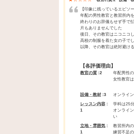
【印象に残っているエピソ
年配の男性教官と教習所内
終わりのお辞儀もせず手で
片もありませんでした
後日、その教官はニコニコ
高校の制服を着た女の子で
以降、その教官は絶対避け
【各評価理由】
教官の質
:2
年配男性の
女性教官は
設備・教材
:3
オンライン
レッスン内容
:
学科は25
1
オンライン
い
立地・雰囲気
:
教習所内の
1
練習不足の