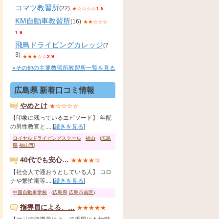
コマツ教習所
(22)
★☆☆☆☆
1.5
KM自動車教習所
(16)
★★☆☆☆
1.9
飛鳥ドライビングカレッジ
(7
3)
★★★☆☆
2.9
»その他の主要教習所教習所一覧を見る
広島県 新着口コミ情報
やめとけ
★☆☆☆☆
【印象に残っているエピソード】 年配
の男性教官と.....[
続きを見る
]
ロイヤルドライビングスクール
福山
(
広島
県
福山市
)
40代でも安心…
★★★★☆
【社会人で通おうとしている人】 コロ
ナや繁忙期等.....[
続きを見る
]
中国自動車学校
(
広島県
広島市南区
)
指導員による、…
★★★★★