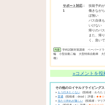
サポート対応
:
技能予約が
1
働きながら
ぼ無い
バス自体も
いけない
帰りのバス
また、帰り
く、急いで
学科試験対策講座 ペーパードラ
輪 小型自動二輪 大型特殊自動車 大
種）
»コメントを投
その他のロイヤルドライビングス
»
もう行きたくない
(投稿者：わろた｜
»
普通
(投稿者：dead｜ 評価：
★★☆
»
当たり外れが激しい
(投稿者：マリア