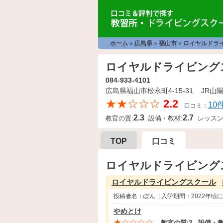
ホーム
»
広島県
»
福山市
»
ロイヤルドラ
ロイヤルドライビング
084-933-4101
広島県福山市松永町4-15-31 JR山
★★☆☆☆
2.2
10
口コミ：
2.3
2.7
教官の質:
設備・教材:
レッスン
TOP
口コミ
ロイヤルドライビング
ロイヤルドライビングスクール
投稿者名：ぽん | 入学期間：2022年頃
やめとけ
★☆☆☆☆
教官の質:
2
設備・教