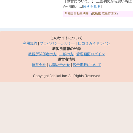
【教官について。】 正直初めから悪い噂ば
かり聞い.....[
続きを見る
]
早稲田自動車学園
(
広島県
広島市西区
)
このサイトについて
利用規約
|
プライバシーポリシー
|
口コミガイドライン
教習所情報の登録
教習所関係者の方
|
一般の方
|
管理画面ログイン
運営者情報
運営会社
|
お問い合わせ
|
広告掲載について
Copyright Jobikai Inc. All Rights Reserved