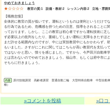
やめておきましょう
★☆☆☆☆
教官の質:
1
設備・教材:
2
レッスン内容:
2
立地・雰囲気
【職務怠慢】
全体的に教官の質が低いです。運転というものは便利というだけで
る行為であるため、危機感を持つための注意、指導をされることに
っております。しかし、ここの教官は初心者ですから運転技術に乏
ず必要以上の批判をしたり、萎縮してしまい運転に支障をきたすほ
まだ許せる範囲内なのですが、中には実技教習中にもかかわらず、
もいました。さすがにこれに関してはこちらが高い教習代を支払っ
ではないかと思い、憤りを感じました。ですから、今芦田川自動車
とは言わないのでやめておきましょう。福山市、もしくは府中市に
そちらに行きましょう。
原付技能講習 高齢者講習 普通自動二輪 大型特殊自動車 中型自動
種）
»コメントを投稿
»口