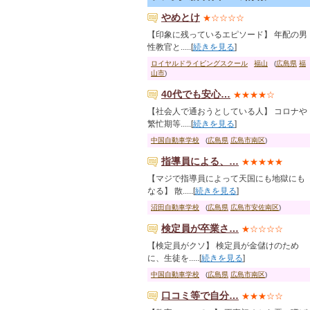
やめとけ
★☆☆☆☆
【印象に残っているエピソード】 年配の男
性教官と.....[
続きを見る
]
ロイヤルドライビングスクール
福山
(
広島県
福
山市
)
40代でも安心…
★★★★☆
【社会人で通おうとしている人】 コロナや
繁忙期等.....[
続きを見る
]
中国自動車学校
(
広島県
広島市南区
)
指導員による、…
★★★★★
【マジで指導員によって天国にも地獄にも
なる】 散.....[
続きを見る
]
沼田自動車学校
(
広島県
広島市安佐南区
)
検定員が卒業さ…
★☆☆☆☆
【検定員がクソ】 検定員が金儲けのため
に、生徒を.....[
続きを見る
]
中国自動車学校
(
広島県
広島市南区
)
口コミ等で自分…
★★★☆☆