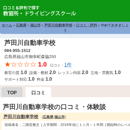
ホーム
»
広島県
»
福山市
»
芦田川自動車学校
»
口コミ・評判
»
やめておきましょ
う
芦田川自動車学校
084-955-1512
広島県福山市御幸町森脇250
★☆☆☆☆
1.0
1件
口コミ：
1.0
2.0
2.0
1.0
教官の質:
設備・教材:
レッスン内容:
立地・雰囲気:
1.0
1.0
サポート対応:
料金:
TOP
口コミ
芦田川自動車学校の口コミ・体験談
芦田川自動車学校
(
広島県
福山市
)
投稿者名：二階堂雅文 | 入学期間：2018年頃に１ヶ月～１年間 | 開始時のレベ