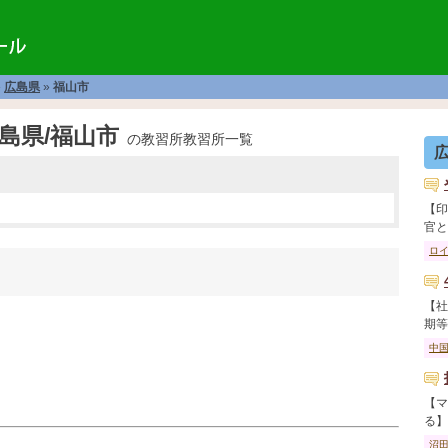
»
広島県
»
福山市
島県/福山市
の教習所教習所一覧
【印
官と教
ロ
【社
期等で
中
【マ
る】 
沼