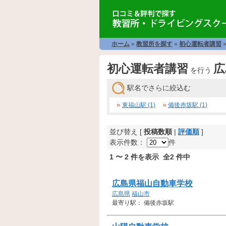
ホーム
»
教習所を探す
»
初心運転者講習
初心運転者講習
広
を行う
駅名でさらに絞込む
東福山駅 (1)
備後赤坂駅 (1)
並び替え [
投稿数順
|
評価順
]
表示件数：
件
1 〜 2 件を表示 全2 件中
広島県福山自動車学校
広島県
福山市
最寄り駅： 備後赤坂駅