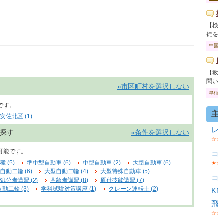
【検
徒を卒
中
【教
聞いて
»市区町村を選択しない
早
です。
安佐北区 (1)
探す
»条件を選択しない
☆
可能です。
 (5)
準中型自動車 (6)
中型自動車 (2)
大型自動車 (6)
★
自動二輪 (6)
大型自動二輪 (4)
大型特殊自動車 (5)
処分者講習 (2)
高齢者講習 (8)
原付技能講習 (7)
動二輪 (3)
学科試験対策講座 (1)
クレーン運転士 (2)
☆