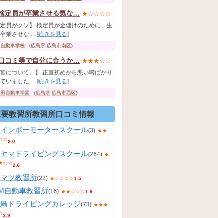
検定員が卒業させる気な…
★☆☆☆☆
定員がクソ】 検定員が金儲けのために、生
業させな.....[
続きを見る
]
国自動車学校
(
広島県
広島市南区
)
口コミ等で自分に合うか…
★★★☆☆
官について。】 正直初めから悪い噂ばかり
いました.....[
続きを見る
]
稲田自動車学園
(
広島県
広島市西区
)
主要教習所教習所口コミ情報
レインボーモータースクール
(3)
★★
☆☆
2.0
コヤマドライビングスクール
(264)
★
★☆☆
2.6
コマツ教習所
(22)
★☆☆☆☆
1.5
KM自動車教習所
(16)
★★☆☆☆
1.9
飛鳥ドライビングカレッジ
(73)
★★★
☆
2.9