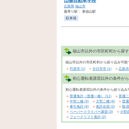
山陽自動車学校
広島県
福山市
最寄り駅： 東福山駅
駐車場
福山市以外の市区町村から探す
福山市以外の市区町村から絞り込み可能
竹原市 (1)
廿日市市 (1)
広島市
初心運転者講習以外の条件から
初心運転者講習以外の条件から絞り込み
普通免許（普通一種） (11)
普通二種
中型ニ種 (3)
大型二種 (4)
普通
牽引免許 (4)
免許合宿 (2)
取消
ペーパードライバー講習 (3)
小型自
フォークリフト免許 (2)