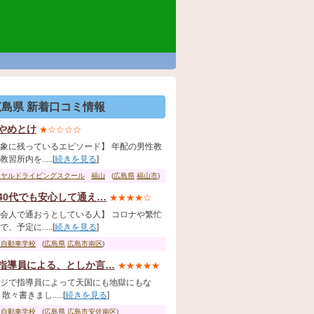
広島県 新着口コミ情報
やめとけ
★☆☆☆☆
象に残っているエピソード】 年配の男性教
習所内を.....[
続きを見る
]
イヤルドライビングスクール
福山
(
広島県
福山市
)
40代でも安心して通え…
★★★★☆
会人で通おうとしている人】 コロナや繁忙
、予定に.....[
続きを見る
]
国自動車学校
(
広島県
広島市南区
)
指導員による、としか言…
★★★★★
ジで指導員によって天国にも地獄にもな
散々書きまし.....[
続きを見る
]
田自動車学校
(
広島県
広島市安佐南区
)