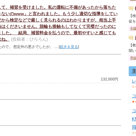
して、補習を受けました。私の運転に不備があったから落ちた
きないのwww」と言われました。もう少し適切な指導をしてい
【検
だから検定などで厳しく見られるのはわかりますが、相当上手
徒を卒
格はくださいません。脱輪も接触もしてなくて完璧だったのに
中
ました。 結局、補習料金を払うので、最初やすいと感じても
はね。
(投稿者：ぴろろん)
【教
。 想定外の悪さでしたが。 .....[
続きを見る
]
聞いて
早
132,000円
☆
★
☆