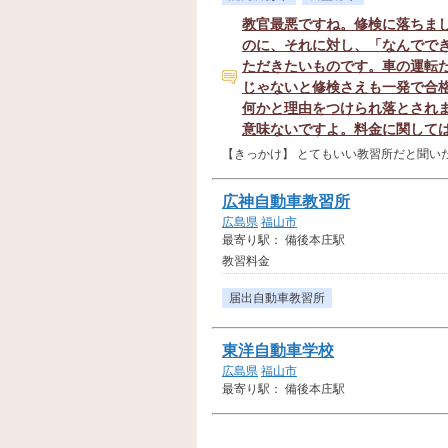
教官最悪ですね。修検に落ちま
のに、それに対し、「なんでで
ただきたいものです。車の運転
じゃないと修検さえも一発で合
何かと理由をつけられ落とされ
意味ないですよ。料金に関して
【きっかけ】 とてもいい教習所だと聞いたので
広神自動車教習所
広島県
福山市
最寄り駅： 備後本庄駅
教習料金
届出自動車教習所
東洋自動車学校
広島県
福山市
最寄り駅： 備後本庄駅