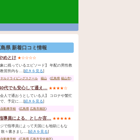
広島県 新着口コミ情報
やめとけ
★☆☆☆☆
象に残っているエピソード】 年配の男性教
習所内を.....[
続きを見る
]
イヤルドライビングスクール
福山
(
広島県
福山市
)
40代でも安心して通え…
★★★★☆
会人で通おうとしている人】 コロナや繁忙
、予定に.....[
続きを見る
]
国自動車学校
(
広島県
広島市南区
)
指導員による、としか言…
★★★★★
ジで指導員によって天国にも地獄にもな
散々書きまし.....[
続きを見る
]
田自動車学校
(
広島県
広島市安佐南区
)