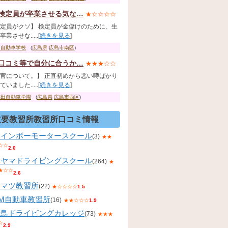
検定員が卒業させる気な…
★☆☆☆☆
定員がクソ】 検定員が金儲けのために、生
業させな.....[
続きを見る
]
国自動車学校
(
広島県
広島市南区
)
口コミ等で自分に合うか…
★★★☆☆
官について。】 正直初めから悪い噂ばかり
いました.....[
続きを見る
]
稲田自動車学園
(
広島県
広島市西区
)
主要教習所教習所口コミ情報
レインボーモータースクール
(3)
★★
☆☆
2.0
コヤマドライビングスクール
(264)
★
★☆☆
2.6
コマツ教習所
(22)
★☆☆☆☆
1.5
KM自動車教習所
(16)
★★☆☆☆
1.9
飛鳥ドライビングカレッジ
(73)
★★★
☆
2.9