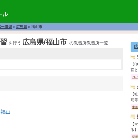
バー講習
»
広島県
»
福山市
習
広島県/福山市
を行う
の教習所教習所一覧
【印
官と教
ロ
【社
期等で
中
 福山
【マ
る】 
沼