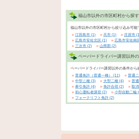
福山市以外の市区町村から探す
福山市以外の市区町村から絞り込み可能
江田島市 (1)
呉市 (1)
庄原市 (1
広島市安佐北区 (1)
広島市安佐南区 
三次市 (2)
山県郡 (2)
ペーパードライバー講習以外の
ペーパードライバー講習以外の条件から
普通免許（普通一種） (11)
普通二種
中型ニ種 (3)
大型二種 (4)
普通
牽引免許 (4)
免許合宿 (2)
取消
初心運転者講習 (2)
小型自動二輪 (
フォークリフト免許 (2)