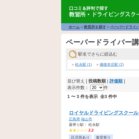
ホーム
»
教習所を探す
»
ペーパードライ
ペーパードライバー講
駅名でさらに絞込む
松永駅 (1)
備後本庄駅 (2)
並び替え [
投稿数順
|
評価順
]
表示件数：
件
1 〜 3 件を表示 全3 件中
ロイヤルドライビングスクール
広島県
福山市
最寄り駅： 松永駅
★★☆☆☆
2.2
託児所あり
食堂有り