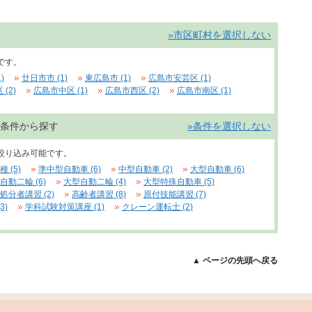
»市区町村を選択しない
です。
)
廿日市市 (1)
東広島市 (1)
広島市安芸区 (1)
(2)
広島市中区 (1)
広島市西区 (2)
広島市南区 (1)
条件から探す
»条件を選択しない
絞り込み可能です。
 (5)
準中型自動車 (6)
中型自動車 (2)
大型自動車 (6)
自動二輪 (6)
大型自動二輪 (4)
大型特殊自動車 (5)
処分者講習 (2)
高齢者講習 (8)
原付技能講習 (7)
3)
学科試験対策講座 (1)
クレーン運転士 (2)
▲ ページの先頭へ戻る