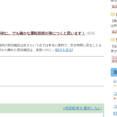
困るか
新
【教
は特に
蔵
率的に、でも確かな運転技術が身につくと思います！
(投稿
地内の宿泊施設は近さという点では本当に便利で、空き時間に戻ることも
【会
ら離れた宿泊施設は、送迎バスに.....[
続きを見る
]
直せま
マ
形
☆
★
»市区町村を選択しない