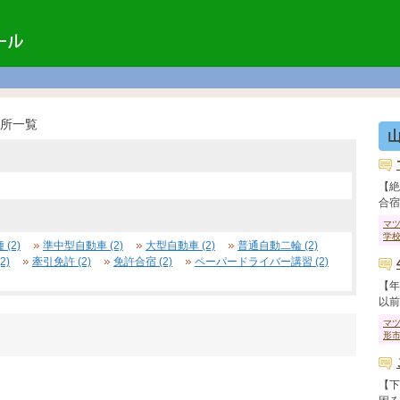
所一覧
【絶
合宿行
マ
学
(2)
準中型自動車 (2)
大型自動車 (2)
普通自動二輪 (2)
2)
牽引免許 (2)
免許合宿 (2)
ペーパードライバー講習 (2)
【年
以前免
マ
形
【下