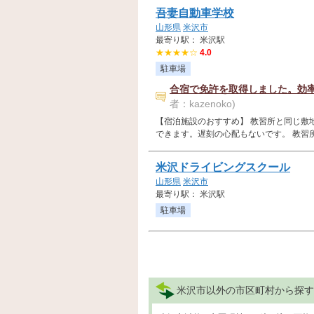
吾妻自動車学校
山形県
米沢市
最寄り駅： 米沢駅
★★★★☆
4.0
駐車場
合宿で免許を取得しました。効
者：kazenoko)
【宿泊施設のおすすめ】 教習所と同じ敷
できます。遅刻の心配もないです。 教習所か
米沢ドライビングスクール
山形県
米沢市
最寄り駅： 米沢駅
駐車場
米沢市以外の市区町村から探す