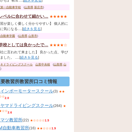
も】 教官.....[
続きを見る
]
庄第一自動車学校
(
山形県
新庄市
)
レベルに合わせて細かい…
★★★★★
習が楽しく優しく分かりやすい】 個人的に
気になる.....[
続きを見る
]
王自動車学園
(
山形県
山形市
)
学校としては良かったで…
★★★★☆
社に言われて来ました】 良かった点、学び
した。 .....[
続きを見る
]
ツキドライビングスクール
山形中央校
(
山形県
山
市
)
主要教習所教習所口コミ情報
レインボーモータースクール
(3)
★★
☆☆
2.0
コヤマドライビングスクール
(264)
★
★☆☆
2.6
コマツ教習所
(22)
★☆☆☆☆
1.5
KM自動車教習所
(16)
★★☆☆☆
1.9