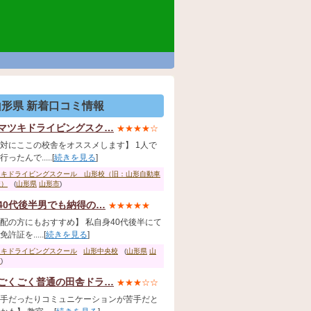
山形県 新着口コミ情報
マツキドライビングスク…
★★★★☆
対にここの校舎をオススメします】 1人で
ったんで.....[
続きを見る
]
ツキドライビングスクール 山形校（旧：山形自動車
校）
(
山形県
山形市
)
40代後半男でも納得の…
★★★★★
配の方にもおすすめ】 私自身40代後半にて
許証を.....[
続きを見る
]
ツキドライビングスクール
山形中央校
(
山形県
山
市
)
ごくごく普通の田舎ドラ…
★★★☆☆
手だったりコミュニケーションが苦手だと