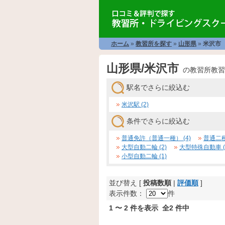
ホーム
»
教習所を探す
»
山形県
»
米沢市
山形県/米沢市
の教習所教習
駅名でさらに絞込む
米沢駅 (2)
条件でさらに絞込む
普通免許（普通一種） (4)
普通二種 
大型自動二輪 (2)
大型特殊自動車 (
小型自動二輪 (1)
並び替え [
投稿数順
|
評価順
]
表示件数：
件
1 〜 2 件を表示 全2 件中