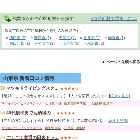
鶴岡市以外の市区町村から探す
»市区町村を選択しない
鶴岡市以外の市区町村から絞り込み可能です。
酒田市 (2)
新庄市 (3)
天童市 (1)
長井市 (1)
南陽市 (1)
東田川郡 (1)
村山市 (1)
山形市 (5)
米沢市 (2)
▲ ページの先頭へ戻る
山形県 新着口コミ情報
マツキドライビングスク…
★★★★☆
【絶対にここの校舎をオススメします】 1人で合宿行ったんで.....[
続きを見る
]
マツキドライビングスクール 山形校（旧：山形自動車学校）
(
山形県
山形市
)
40代後半男でも納得の…
★★★★★
【年配の方にもおすすめ】 私自身40代後半にて以前免許証を.....[
続きを見る
]
マツキドライビングスクール
山形中央校
(
山形県
山形市
)
ごくごく普通の田舎ドラ…
★★★☆☆