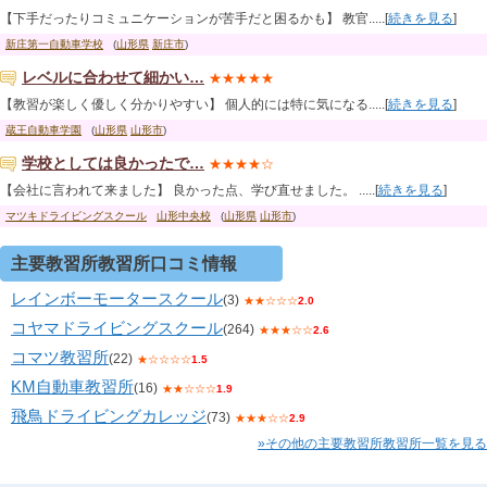
【下手だったりコミュニケーションが苦手だと困るかも】 教官.....[
続きを見る
]
新庄第一自動車学校
(
山形県
新庄市
)
レベルに合わせて細かい…
★★★★★
【教習が楽しく優しく分かりやすい】 個人的には特に気になる.....[
続きを見る
]
蔵王自動車学園
(
山形県
山形市
)
学校としては良かったで…
★★★★☆
【会社に言われて来ました】 良かった点、学び直せました。 .....[
続きを見る
]
マツキドライビングスクール
山形中央校
(
山形県
山形市
)
主要教習所教習所口コミ情報
レインボーモータースクール
(3)
★★☆☆☆
2.0
コヤマドライビングスクール
(264)
★★★☆☆
2.6
コマツ教習所
(22)
★☆☆☆☆
1.5
KM自動車教習所
(16)
★★☆☆☆
1.9
飛鳥ドライビングカレッジ
(73)
★★★☆☆
2.9
»その他の主要教習所教習所一覧を見る