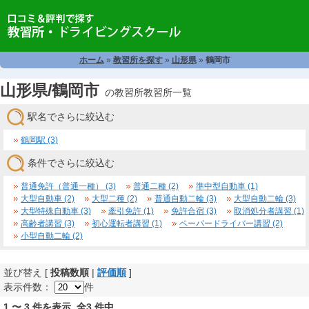
ホーム
»
教習所を探す
»
山形県
»
鶴岡市
山形県/鶴岡市
の教習所教習所一覧
駅名でさらに絞込む
鶴岡駅 (3)
条件でさらに絞込む
普通免許（普通一種） (3)
普通二種 (2)
準中型自動車 (1)
大型自動車 (2)
大型二種 (2)
普通自動二輪 (3)
大型自動二輪 (3)
大型特殊自動車 (3)
牽引免許 (1)
免許合宿 (3)
取消処分者講習 (1)
高齢者講習 (3)
初心運転者講習 (1)
ペーパードライバー講習 (2)
小型自動二輪 (2)
並び替え [
投稿数順
|
評価順
]
表示件数：
件
1 〜 3 件を表示 全3 件中