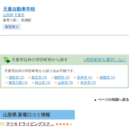
天童自動車学校
山形県
天童市
最寄り駅： 高擶駅
食堂有り
天童市以外の市区町村から探す
»市区町村を選択しない
天童市以外の市区町村から絞り込み可能です。
酒田市 (2)
新庄市 (3)
鶴岡市 (3)
長井市 (1)
南陽市 (1)
東田川郡 (1)
村山市 (1)
山形市 (5)
米沢市 (2)
▲ ページの先頭へ戻る
山形県 新着口コミ情報
マツキドライビングスク…
★★★★☆