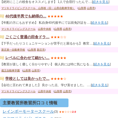
【絶対にここの校舎をオススメします】 1人で合宿行ったんで.....[
続きを見る
]
マツキドライビングスクール 山形校（旧：山形自動車学校）
(
山形県
山形市
)
40代後半男でも納得の…
★★★★★
【年配の方にもおすすめ】 私自身40代後半にて以前免許証を.....[
続きを見る
]
マツキドライビングスクール
山形中央校
(
山形県
山形市
)
ごくごく普通の田舎ドラ…
★★★☆☆
【下手だったりコミュニケーションが苦手だと困るかも】 教官.....[
続きを見る
]
新庄第一自動車学校
(
山形県
新庄市
)
レベルに合わせて細かい…
★★★★★
【教習が楽しく優しく分かりやすい】 個人的には特に気になる.....[
続きを見る
]
蔵王自動車学園
(
山形県
山形市
)
学校としては良かったで…
★★★★☆
【会社に言われて来ました】 良かった点、学び直せました。 .....[
続きを見る
]
マツキドライビングスクール
山形中央校
(
山形県
山形市
)
主要教習所教習所口コミ情報
レインボーモータースクール
(3)
★★☆☆☆
2.0