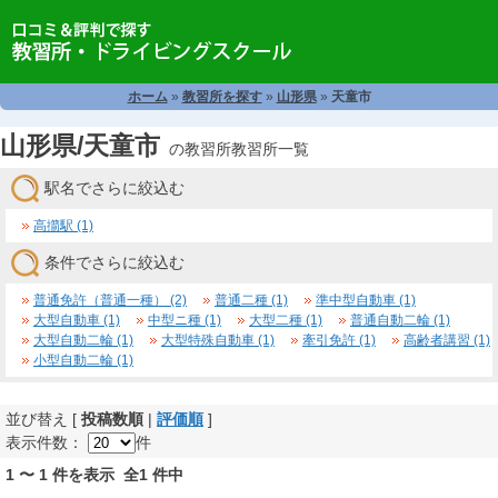
ホーム
»
教習所を探す
»
山形県
»
天童市
山形県/天童市
の教習所教習所一覧
駅名でさらに絞込む
高擶駅 (1)
条件でさらに絞込む
普通免許（普通一種） (2)
普通二種 (1)
準中型自動車 (1)
大型自動車 (1)
中型ニ種 (1)
大型二種 (1)
普通自動二輪 (1)
大型自動二輪 (1)
大型特殊自動車 (1)
牽引免許 (1)
高齢者講習 (1)
小型自動二輪 (1)
並び替え [
投稿数順
|
評価順
]
表示件数：
件
1 〜 1 件を表示 全1 件中