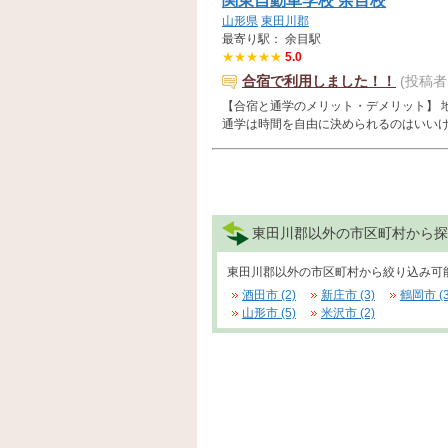
関東自動車学校 余目校
山形県
東田川郡
最寄り駅： 余目駅
★★★★★
5.0
合宿で利用しました！！
(投稿
【合宿と通学のメリット・デメリット】 
通学は時間を自由に決められるのはいいけれど
東田川郡以外の市区町村から探
東田川郡以外の市区町村から絞り込み可
酒田市 (2)
新庄市 (3)
鶴岡市 (3
山形市 (5)
米沢市 (2)