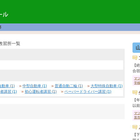
郡
教習所一覧
【絶
合宿行
マ
学
動車 (1)
中型自動車 (1)
普通自動二輪 (1)
大型特殊自動車 (1)
者講習 (1)
初心運転者講習 (1)
ペーパードライバー講習 (1)
【年
以前免
マ
形
【下