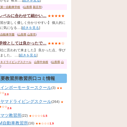
も】 教官.....[
続きを見る
]
庄第一自動車学校
(
山形県
新庄市
)
レベルに合わせて細かい…
★★★★★
習が楽しく優しく分かりやすい】 個人的に
気になる.....[
続きを見る
]
王自動車学園
(
山形県
山形市
)
学校としては良かったで…
★★★★☆
社に言われて来ました】 良かった点、学び
した。 .....[
続きを見る
]
ツキドライビングスクール
山形中央校
(
山形県
山
市
)
主要教習所教習所口コミ情報
レインボーモータースクール
(3)
★★
☆☆
2.0
コヤマドライビングスクール
(264)
★
★☆☆
2.6
コマツ教習所
(22)
★☆☆☆☆
1.5
KM自動車教習所
(16)
★★☆☆☆
1.9