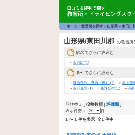
ホーム
»
教習所を探す
»
山形県
»
東田川
山形県/東田川郡
の教習所
駅名でさらに絞込む
余目駅 (1)
条件でさらに絞込む
普通免許（普通一種） (1)
準中型自
牽引免許 (1)
免許合宿 (1)
高齢
並び替え [
投稿数順
|
評価順
]
表示件数：
件
1 〜 1 件を表示 全1 件中