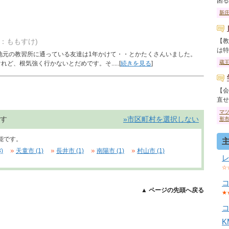
困るか
新
者：ももすけ)
【教
は特に
地元の教習所に通っている友達は1年かけて・・とかたくさんいました。
蔵
、根気強く行かないとだめです。そ.....[
続きを見る
]
【会
直せま
マ
す
»市区町村を選択しない
形
能です。
)
天童市 (1)
長井市 (1)
南陽市 (1)
村山市 (1)
☆
▲ ページの先頭へ戻る
★