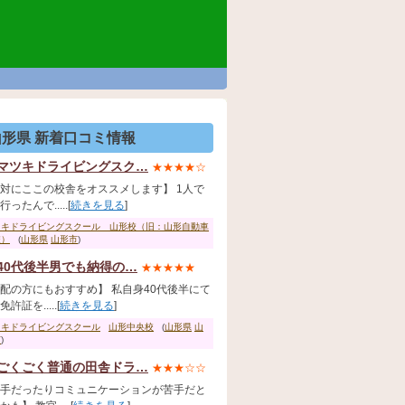
山形県 新着口コミ情報
マツキドライビングスク…
★★★★☆
対にここの校舎をオススメします】 1人で
ったんで.....[
続きを見る
]
ツキドライビングスクール 山形校（旧：山形自動車
校）
(
山形県
山形市
)
40代後半男でも納得の…
★★★★★
配の方にもおすすめ】 私自身40代後半にて
許証を.....[
続きを見る
]
ツキドライビングスクール
山形中央校
(
山形県
山
市
)
ごくごく普通の田舎ドラ…
★★★☆☆
手だったりコミュニケーションが苦手だと