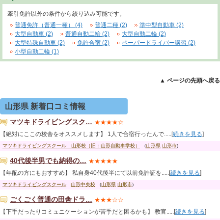
牽引免許以外の条件から絞り込み可能です。
普通免許（普通一種） (4)
普通二種 (2)
準中型自動車 (2)
大型自動車 (2)
普通自動二輪 (2)
大型自動二輪 (2)
大型特殊自動車 (2)
免許合宿 (2)
ペーパードライバー講習 (2)
小型自動二輪 (1)
▲ ページの先頭へ戻る
山形県 新着口コミ情報
マツキドライビングスク…
★★★★☆
【絶対にここの校舎をオススメします】 1人で合宿行ったんで.....[
続きを見る
]
マツキドライビングスクール 山形校（旧：山形自動車学校）
(
山形県
山形市
)
40代後半男でも納得の…
★★★★★
【年配の方にもおすすめ】 私自身40代後半にて以前免許証を.....[
続きを見る
]
マツキドライビングスクール
山形中央校
(
山形県
山形市
)
ごくごく普通の田舎ドラ…
★★★☆☆
【下手だったりコミュニケーションが苦手だと困るかも】 教官.....[
続きを見る
]