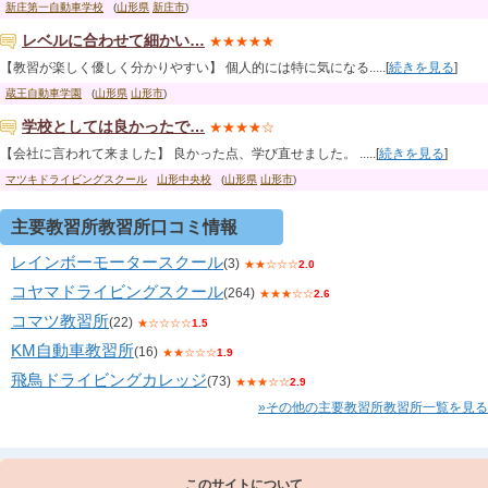
新庄第一自動車学校
(
山形県
新庄市
)
レベルに合わせて細かい…
★★★★★
【教習が楽しく優しく分かりやすい】 個人的には特に気になる.....[
続きを見る
]
蔵王自動車学園
(
山形県
山形市
)
学校としては良かったで…
★★★★☆
【会社に言われて来ました】 良かった点、学び直せました。 .....[
続きを見る
]
マツキドライビングスクール
山形中央校
(
山形県
山形市
)
主要教習所教習所口コミ情報
レインボーモータースクール
(3)
★★☆☆☆
2.0
コヤマドライビングスクール
(264)
★★★☆☆
2.6
コマツ教習所
(22)
★☆☆☆☆
1.5
KM自動車教習所
(16)
★★☆☆☆
1.9
飛鳥ドライビングカレッジ
(73)
★★★☆☆
2.9
»その他の主要教習所教習所一覧を見る
このサイトについて