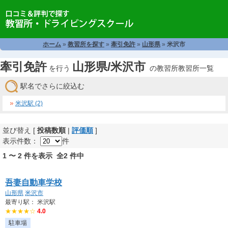
ホーム
»
教習所を探す
»
牽引免許
»
山形県
»
米沢市
牽引免許
山形県/米沢市
を行う
の教習所教習所一覧
駅名でさらに絞込む
米沢駅 (2)
並び替え [
投稿数順
|
評価順
]
表示件数：
件
1 〜 2 件を表示 全2 件中
吾妻自動車学校
山形県
米沢市
最寄り駅： 米沢駅
★★★★☆
4.0
駐車場