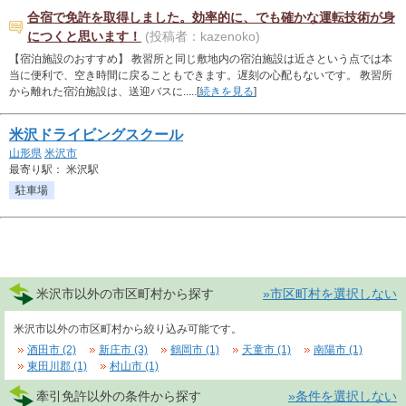
合宿で免許を取得しました。効率的に、でも確かな運転技術が身
につくと思います！
(投稿者：kazenoko)
【宿泊施設のおすすめ】 教習所と同じ敷地内の宿泊施設は近さという点では本
当に便利で、空き時間に戻ることもできます。遅刻の心配もないです。 教習所
から離れた宿泊施設は、送迎バスに.....[
続きを見る
]
米沢ドライビングスクール
山形県
米沢市
最寄り駅： 米沢駅
駐車場
米沢市以外の市区町村から探す
»市区町村を選択しない
米沢市以外の市区町村から絞り込み可能です。
酒田市 (2)
新庄市 (3)
鶴岡市 (1)
天童市 (1)
南陽市 (1)
東田川郡 (1)
村山市 (1)
牽引免許以外の条件から探す
»条件を選択しない