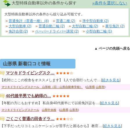
大型特殊自動車以外の条件から探す
»条件を選択しない
大型特殊自動車以外の条件から絞り込み可能です。
普通免許（普通一種） (4)
普通二種 (2)
準中型自動車 (2)
大型自動車 (2)
普通自動二輪 (2)
大型自動二輪 (2)
牽引免許 (2)
免許合宿 (2)
ペーパードライバー講習 (2)
小型自動二輪 (1)
▲ ページの先頭へ戻る
山形県 新着口コミ情報
マツキドライビングスク…
★★★★☆
【絶対にここの校舎をオススメします】 1人で合宿行ったんで.....[
続きを見る
]
マツキドライビングスクール 山形校（旧：山形自動車学校）
(
山形県
山形市
)
40代後半男でも納得の…
★★★★★
【年配の方にもおすすめ】 私自身40代後半にて以前免許証を.....[
続きを見る
]
マツキドライビングスクール
山形中央校
(
山形県
山形市
)
ごくごく普通の田舎ドラ…
★★★☆☆
【下手だったりコミュニケーションが苦手だと困るかも】 教官.....[
続きを見る
]