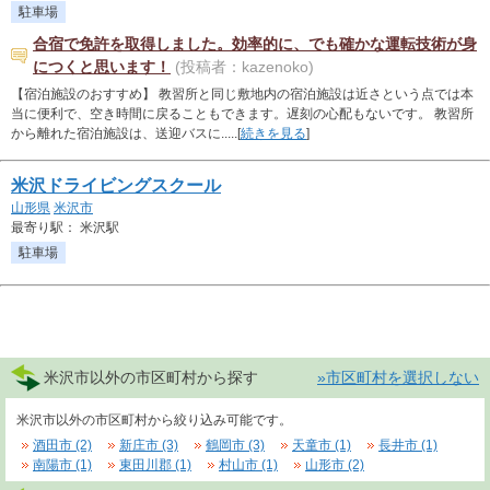
駐車場
合宿で免許を取得しました。効率的に、でも確かな運転技術が身
につくと思います！
(投稿者：kazenoko)
【宿泊施設のおすすめ】 教習所と同じ敷地内の宿泊施設は近さという点では本
当に便利で、空き時間に戻ることもできます。遅刻の心配もないです。 教習所
から離れた宿泊施設は、送迎バスに.....[
続きを見る
]
米沢ドライビングスクール
山形県
米沢市
最寄り駅： 米沢駅
駐車場
米沢市以外の市区町村から探す
»市区町村を選択しない
米沢市以外の市区町村から絞り込み可能です。
酒田市 (2)
新庄市 (3)
鶴岡市 (3)
天童市 (1)
長井市 (1)
南陽市 (1)
東田川郡 (1)
村山市 (1)
山形市 (2)