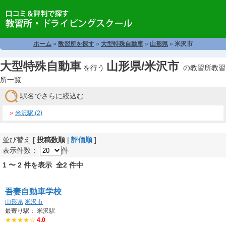
ホーム
»
教習所を探す
»
大型特殊自動車
»
山形県
»
米沢市
大型特殊自動車
山形県/米沢市
を行う
の教習所教習
所一覧
駅名でさらに絞込む
米沢駅 (2)
並び替え [
投稿数順
|
評価順
]
表示件数：
件
1 〜 2 件を表示 全2 件中
吾妻自動車学校
山形県
米沢市
最寄り駅： 米沢駅
★★★★☆
4.0