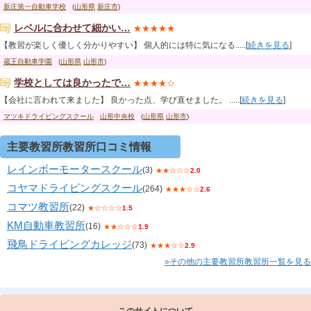
新庄第一自動車学校
(
山形県
新庄市
)
レベルに合わせて細かい…
★★★★★
【教習が楽しく優しく分かりやすい】 個人的には特に気になる.....[
続きを見る
]
蔵王自動車学園
(
山形県
山形市
)
学校としては良かったで…
★★★★☆
【会社に言われて来ました】 良かった点、学び直せました。 .....[
続きを見る
]
マツキドライビングスクール
山形中央校
(
山形県
山形市
)
主要教習所教習所口コミ情報
レインボーモータースクール
(3)
★★☆☆☆
2.0
コヤマドライビングスクール
(264)
★★★☆☆
2.6
コマツ教習所
(22)
★☆☆☆☆
1.5
KM自動車教習所
(16)
★★☆☆☆
1.9
飛鳥ドライビングカレッジ
(73)
★★★☆☆
2.9
»その他の主要教習所教習所一覧を見る