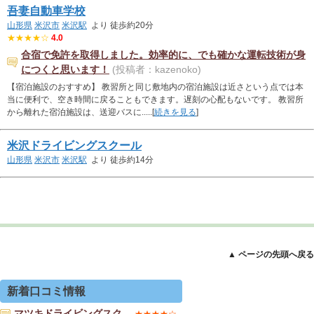
吾妻自動車学校
山形県
米沢市
米沢駅
より 徒歩約20分
★★★★☆
4.0
合宿で免許を取得しました。効率的に、でも確かな運転技術が身
につくと思います！
(投稿者：kazenoko)
【宿泊施設のおすすめ】 教習所と同じ敷地内の宿泊施設は近さという点では本
当に便利で、空き時間に戻ることもできます。遅刻の心配もないです。 教習所
から離れた宿泊施設は、送迎バスに.....[
続きを見る
]
米沢ドライビングスクール
山形県
米沢市
米沢駅
より 徒歩約14分
▲ ページの先頭へ戻る
新着口コミ情報
マツキドライビングスク…