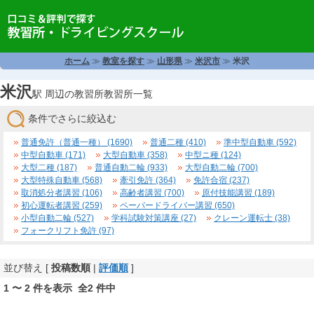
ホーム
≫
教室を探す
≫
山形県
≫
米沢市
≫
米沢
米沢
駅 周辺の教習所教習所一覧
条件でさらに絞込む
普通免許（普通一種） (1690)
普通二種 (410)
準中型自動車 (592)
中型自動車 (171)
大型自動車 (358)
中型ニ種 (124)
大型二種 (187)
普通自動二輪 (933)
大型自動二輪 (700)
大型特殊自動車 (568)
牽引免許 (364)
免許合宿 (237)
取消処分者講習 (106)
高齢者講習 (700)
原付技能講習 (189)
初心運転者講習 (259)
ペーパードライバー講習 (650)
小型自動二輪 (527)
学科試験対策講座 (27)
クレーン運転士 (38)
フォークリフト免許 (97)
並び替え [
投稿数順
|
評価順
]
1 〜 2 件を表示 全2 件中