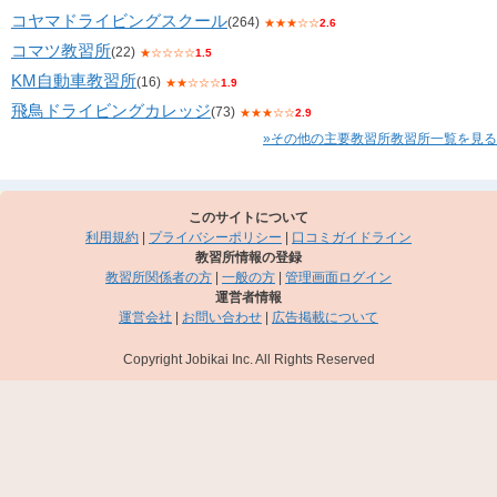
コヤマドライビングスクール
(264)
★★★☆☆
2.6
コマツ教習所
(22)
★☆☆☆☆
1.5
KM自動車教習所
(16)
★★☆☆☆
1.9
飛鳥ドライビングカレッジ
(73)
★★★☆☆
2.9
»その他の主要教習所教習所一覧を見る
このサイトについて
利用規約
|
プライバシーポリシー
|
口コミガイドライン
教習所情報の登録
教習所関係者の方
|
一般の方
|
管理画面ログイン
運営者情報
運営会社
|
お問い合わせ
|
広告掲載について
Copyright Jobikai Inc. All Rights Reserved