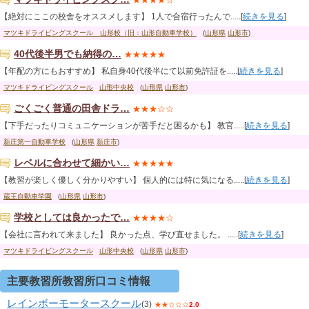
★★★★☆
【絶対にここの校舎をオススメします】 1人で合宿行ったんで.....[
続きを見る
]
マツキドライビングスクール 山形校（旧：山形自動車学校）
(
山形県
山形市
)
40代後半男でも納得の…
★★★★★
【年配の方にもおすすめ】 私自身40代後半にて以前免許証を.....[
続きを見る
]
マツキドライビングスクール
山形中央校
(
山形県
山形市
)
ごくごく普通の田舎ドラ…
★★★☆☆
【下手だったりコミュニケーションが苦手だと困るかも】 教官.....[
続きを見る
]
新庄第一自動車学校
(
山形県
新庄市
)
レベルに合わせて細かい…
★★★★★
【教習が楽しく優しく分かりやすい】 個人的には特に気になる.....[
続きを見る
]
蔵王自動車学園
(
山形県
山形市
)
学校としては良かったで…
★★★★☆
【会社に言われて来ました】 良かった点、学び直せました。 .....[
続きを見る
]
マツキドライビングスクール
山形中央校
(
山形県
山形市
)
主要教習所教習所口コミ情報
レインボーモータースクール
(3)
★★☆☆☆
2.0