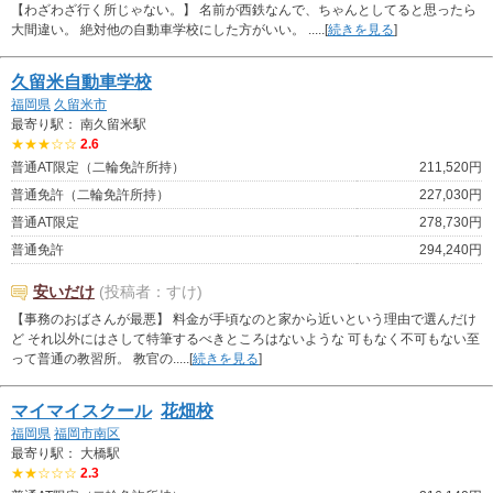
【わざわざ行く所じゃない。】 名前が西鉄なんで、ちゃんとしてると思ったら
大間違い。 絶対他の自動車学校にした方がいい。 .....[
続きを見る
]
久留米自動車学校
福岡県
久留米市
最寄り駅： 南久留米駅
★★★☆☆
2.6
普通AT限定（二輪免許所持）
211,520円
普通免許（二輪免許所持）
227,030円
普通AT限定
278,730円
普通免許
294,240円
安いだけ
(投稿者：すけ)
【事務のおばさんが最悪】 料金が手頃なのと家から近いという理由で選んだけ
ど それ以外にはさして特筆するべきところはないような 可もなく不可もない至
って普通の教習所。 教官の.....[
続きを見る
]
マイマイスクール
花畑校
福岡県
福岡市南区
最寄り駅： 大橋駅
★★☆☆☆
2.3