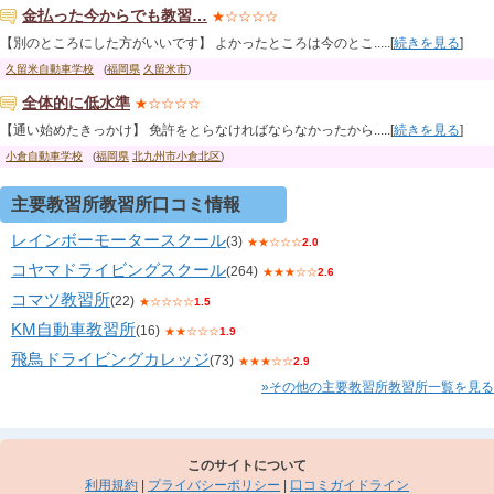
金払った今からでも教習…
★☆☆☆☆
【別のところにした方がいいです】 よかったところは今のとこ.....[
続きを見る
]
久留米自動車学校
(
福岡県
久留米市
)
全体的に低水準
★☆☆☆☆
【通い始めたきっかけ】 免許をとらなければならなかったから.....[
続きを見る
]
小倉自動車学校
(
福岡県
北九州市小倉北区
)
主要教習所教習所口コミ情報
レインボーモータースクール
(3)
★★☆☆☆
2.0
コヤマドライビングスクール
(264)
★★★☆☆
2.6
コマツ教習所
(22)
★☆☆☆☆
1.5
KM自動車教習所
(16)
★★☆☆☆
1.9
飛鳥ドライビングカレッジ
(73)
★★★☆☆
2.9
»その他の主要教習所教習所一覧を見る
このサイトについて
利用規約
|
プライバシーポリシー
|
口コミガイドライン