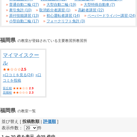
普通自動二輪 (27)
大型自動二輪 (19)
大型特殊自動車 (7)
牽引免許 (10)
取消処分者講習 (1)
高齢者講習 (22)
原付技能講習 (13)
初心運転者講習 (14)
ペーパードライバー講習 (24)
小型自動二輪 (17)
フォークリフト免許 (3)
福岡県
の教室が登録されている主要教習所教習所
マイマイスクー
ル
★★☆☆☆
2.5
»口コミを見る(24)
»口
コミを投稿
笹丘校
★★★☆☆
2.9
花畑校
★★☆☆☆
2.3
福岡県
の教室一覧
並び替え [
投稿数順
|
評価順
]
表示件数：
件
1 〜 20 件を表示 全35 件中