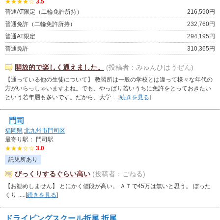
★★★★☆
3.5
普通AT限定（二輪免許所持）
216,590円
普通免許（二輪免許所持）
232,760円
普通AT限定
294,195円
普通免許
310,365円
開放的で楽しく通えました。
(投稿者：みゅんひはうぜん)
【通っている他の生徒について】 教習所は一般の学校とは違って様々な年代の
方がいらっしゃいますよね。でも、やっぱり若いうちに免許をとっておきたい
という若年層も多いです。だから、大学.....[
続きを見る
]
門司
福岡県
北九州市門司区
最寄り駅： 門司駅
★★★☆☆
3.0
託児所あり
びっくりするぐらい高い
(投稿者：ごねる)
【お勧めしません】 とにかく値段が高い。 ＡＴで45万は無いと思う。 ぼった
くり .....[
続きを見る
]
ドライビングスクール折尾 折尾