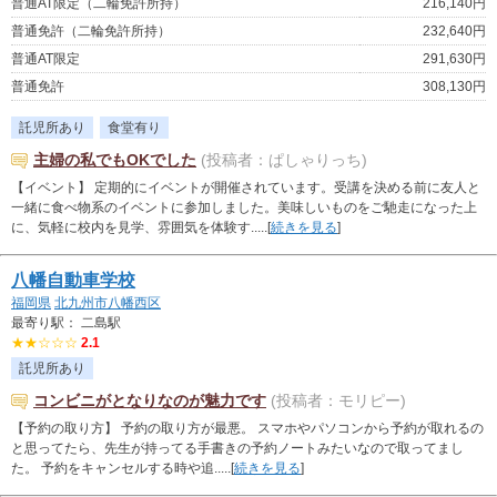
普通AT限定（二輪免許所持）
216,140円
普通免許（二輪免許所持）
232,640円
普通AT限定
291,630円
普通免許
308,130円
託児所あり
食堂有り
主婦の私でもOKでした
(投稿者：ぱしゃりっち)
【イベント】 定期的にイベントが開催されています。受講を決める前に友人と
一緒に食べ物系のイベントに参加しました。美味しいものをご馳走になった上
に、気軽に校内を見学、雰囲気を体験す.....[
続きを見る
]
八幡自動車学校
福岡県
北九州市八幡西区
最寄り駅： 二島駅
★★☆☆☆
2.1
託児所あり
コンビニがとなりなのが魅力です
(投稿者：モリピー)
【予約の取り方】 予約の取り方が最悪。 スマホやパソコンから予約が取れるの
と思ってたら、先生が持ってる手書きの予約ノートみたいなので取ってまし
た。 予約をキャンセルする時や追.....[
続きを見る
]