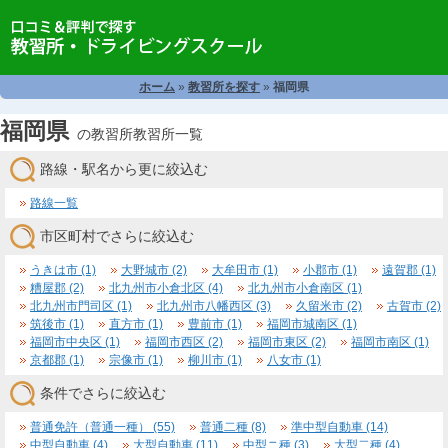
ホーム
»
教習所を探す
»
福岡県
福岡県
の教習所教習所一覧
路線・駅名から更に絞込む
路線一覧
市区町村でさらに絞込む
うきは市 (1)
大野城市 (2)
大牟田市 (1)
小郡市 (1)
遠賀郡 (1)
糟屋郡 (2)
北九州市小倉北区 (4)
北九州市小倉南区 (1)
北九州市門司区 (1)
北九州市八幡西区 (3)
久留米市 (2)
古賀市 (2)
筑後市 (1)
直方市 (1)
豊前市 (1)
福岡市城南区 (1)
福岡市中央区 (1)
福岡市西区 (2)
福岡市東区 (2)
福岡市南区 (1)
京都郡 (1)
宗像市 (1)
柳川市 (1)
八女市 (1)
条件でさらに絞込む
普通免許（普通一種） (55)
普通二種 (8)
準中型自動車 (14)
中型自動車 (4)
大型自動車 (11)
中型ニ種 (3)
大型二種 (4)