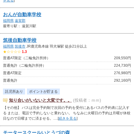
を見る
]
おんが自動車学校
福岡県
遠賀郡
最寄り駅： 遠賀川駅
筑後自動車学校
福岡県
筑後市
JR鹿児島本線 羽犬塚駅 徒歩21分以上
★☆☆☆☆
1.3
普通AT限定（二輪免許所持）
209,550円
普通免許（二輪免許所持）
224,730円
普通AT限定
276,980円
普通免許
292,160円
託児所あり
ポイントが貯まる
知り合いがいないと大変です。。
(投稿者：ｍｍ)
【その他】 バスは完全予約制で次回の予約を受付にあるバスの予約表に記入す
る または、電話で予約しないと乗れない。 ちなみに火曜日の予約は月曜が休校
日なので日曜までに済ませる。.....[
続きを見る
]
モータースクールいとうづの森