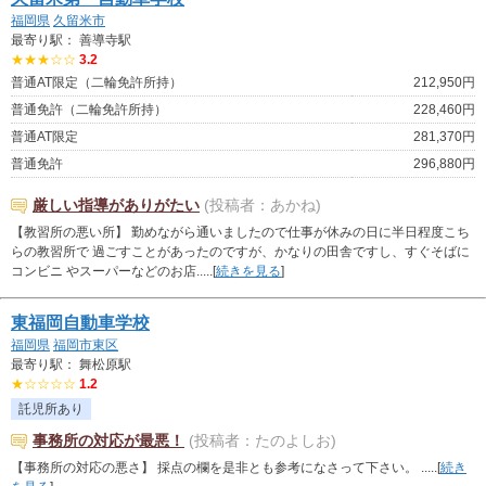
福岡県
久留米市
最寄り駅： 善導寺駅
★★★☆☆
3.2
普通AT限定（二輪免許所持）
212,950円
普通免許（二輪免許所持）
228,460円
普通AT限定
281,370円
普通免許
296,880円
厳しい指導がありがたい
(投稿者：あかね)
【教習所の悪い所】 勤めながら通いましたので仕事が休みの日に半日程度こち
らの教習所で 過ごすことがあったのですが、かなりの田舎ですし、すぐそばに
コンビニ やスーパーなどのお店.....[
続きを見る
]
東福岡自動車学校
福岡県
福岡市東区
最寄り駅： 舞松原駅
★☆☆☆☆
1.2
託児所あり
事務所の対応が最悪！
(投稿者：たのよしお)
【事務所の対応の悪さ】 採点の欄を是非とも参考になさって下さい。 .....[
続き