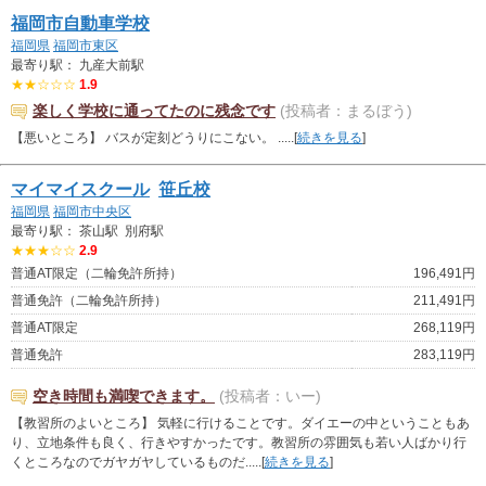
福岡市自動車学校
福岡県
福岡市東区
最寄り駅： 九産大前駅
★★☆☆☆
1.9
楽しく学校に通ってたのに残念です
(投稿者：まるぼう)
【悪いところ】 バスが定刻どうりにこない。 .....[
続きを見る
]
マイマイスクール
笹丘校
福岡県
福岡市中央区
最寄り駅： 茶山駅 別府駅
★★★☆☆
2.9
普通AT限定（二輪免許所持）
196,491円
普通免許（二輪免許所持）
211,491円
普通AT限定
268,119円
普通免許
283,119円
空き時間も満喫できます。
(投稿者：いー)
【教習所のよいところ】 気軽に行けることです。ダイエーの中ということもあ
り、立地条件も良く、行きやすかったです。教習所の雰囲気も若い人ばかり行
くところなのでガヤガヤしているものだ.....[
続きを見る
]