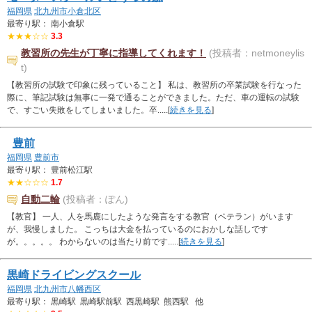
福岡県
北九州市小倉北区
最寄り駅： 南小倉駅
★★★☆☆
3.3
教習所の先生が丁寧に指導してくれます！
(投稿者：netmoneylis
t)
【教習所の試験で印象に残っていること】 私は、教習所の卒業試験を行なった
際に、筆記試験は無事に一発で通ることができました。ただ、車の運転の試験
で、すごい失敗をしてしまいました。卒.....[
続きを見る
]
豊前
福岡県
豊前市
最寄り駅： 豊前松江駅
★★☆☆☆
1.7
自動二輪
(投稿者：ぽん)
【教官】 一人、人を馬鹿にしたような発言をする教官（ベテラン）がいます
が、我慢しました。 こっちは大金を払っているのにおかしな話しです
が。。。。。 わからないのは当たり前です.....[
続きを見る
]
黒崎ドライビングスクール
福岡県
北九州市八幡西区
最寄り駅： 黒崎駅 黒崎駅前駅 西黒崎駅 熊西駅 他