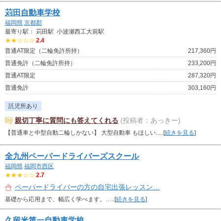
苅田自動車学校
福岡県
京都郡
最寄り駅： 苅田駅 小波瀬西工大前駅
★★☆☆☆
2.4
普通AT限定（二輪免許所持）
217,360円
普通免許（二輪免許所持）
233,200円
普通AT限定
287,320円
普通免許
303,160円
託児所あり
親切丁寧に質問にも答えてくれる
(投稿者：あっきー)
【普通車と中型自動二輪しかない】 大型自動車 もほしい.....[
続きを見る
]
全九州ペーパードライバーズスクール
福岡県
福岡市西区
★★★☆☆
2.7
ペーパードライバーの方の自宅出張レッスン…
基礎から応用まで、幅広く学べます。…..[
続きを見る
]
久留米第一自動車学校