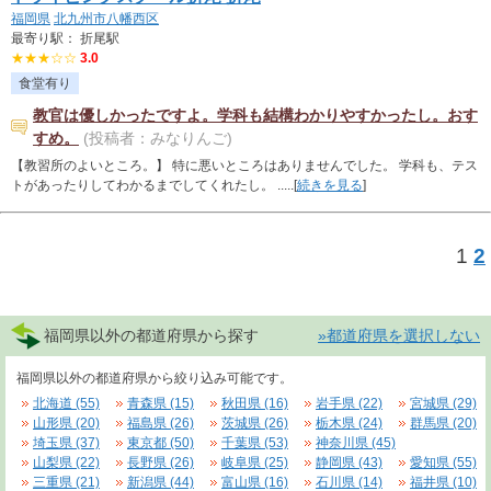
福岡県
北九州市八幡西区
最寄り駅： 折尾駅
★★★☆☆
3.0
食堂有り
教官は優しかったですよ。学科も結構わかりやすかったし。おす
すめ。
(投稿者：みなりんご)
【教習所のよいところ。】 特に悪いところはありませんでした。 学科も、テス
トがあったりしてわかるまでしてくれたし。 .....[
続きを見る
]
1
2
福岡県以外の都道府県から探す
»都道府県を選択しない
福岡県以外の都道府県から絞り込み可能です。
北海道 (55)
青森県 (15)
秋田県 (16)
岩手県 (22)
宮城県 (29)
山形県 (20)
福島県 (26)
茨城県 (26)
栃木県 (24)
群馬県 (20)
埼玉県 (37)
東京都 (50)
千葉県 (53)
神奈川県 (45)
山梨県 (22)
長野県 (26)
岐阜県 (25)
静岡県 (43)
愛知県 (55)
三重県 (21)
新潟県 (44)
富山県 (16)
石川県 (14)
福井県 (10)