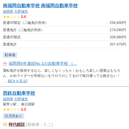
南福岡自動車学校 南福岡自動車学校
福岡県
大野城市
★★☆☆☆
2.4
普通AT限定（二輪免許所持）
256,600円
普通免許（二輪免許所持）
274,090円
普通AT限定
339,980円
普通免許
357,470円
駐車場
福岡県6年連続No.1の自動車学校 （…
運転免許を取得するなら、楽しくなくっちゃ！おもしろ楽しい授業はもちろ
ん、かめライダーが学校ないをウロウロしてるので毎日通っても飽きない！
…..[
続きを見る
]
西鉄自動車学校
福岡県
大野城市
最寄り駅： 春日原駅
★★☆☆☆
2.3
託児所あり
時代錯誤
(投稿者：たこ)