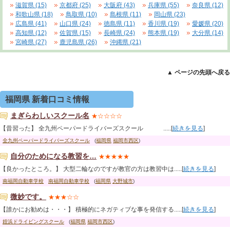
滋賀県 (15)
京都府 (25)
大阪府 (43)
兵庫県 (55)
奈良県 (12)
和歌山県 (18)
鳥取県 (10)
島根県 (11)
岡山県 (23)
広島県 (41)
山口県 (24)
徳島県 (11)
香川県 (19)
愛媛県 (20)
高知県 (12)
佐賀県 (15)
長崎県 (24)
熊本県 (19)
大分県 (14)
宮崎県 (27)
鹿児島県 (26)
沖縄県 (21)
▲ ページの先頭へ戻る
福岡県 新着口コミ情報
まぎらわしいスクール名
★☆☆☆☆
【昔習った】 全九州ペーパードライバーズスクール .....[
続きを見る
]
全九州ペーパードライバーズスクール
(
福岡県
福岡市西区
)
自分のためになる教習を…
★★★★★
【良かったところ。】 大型二輪なのですが教官の方は教習中は.....[
続きを見る
]
南福岡自動車学校
南福岡自動車学校
(
福岡県
大野城市
)
微妙です。
★★★☆☆
【誰かにお勧めは・・・】 積極的にネガティブな事を発信する.....[
続きを見る
]
姪浜ドライビングスクール
(
福岡県
福岡市西区
)