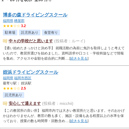
博多の森ドライビングスクール
福岡県
糟屋郡
★★★☆☆
3.2
駐車場
託児所あり
食堂有り
中々の学校だと思います
(投稿者：ルーイ)
【通い始めたきっかけと決め手】 就職活動の為前に免許を取得しようと考えて
いたので、教習所選びを始めました。資料請求や口コミ・学校斡旋などで情報
を集め、アクセスや金額を総合的に判断.....[
続きを見る
]
姪浜ドライビングスクール
福岡県
福岡市西区
最寄り駅： 姪浜駅
★★★☆☆
2.5
託児所あり
安心して通えます
(投稿者：micchii)
【この教習所の良い所】 福岡市内では大きい教習所だと思います。そのおかげ
かはわかりませんが、教官の数も多く、施設・設備もある程度以上の水準を保
っており、授業の数も時間帯・回数含め.....[
続きを見る
]