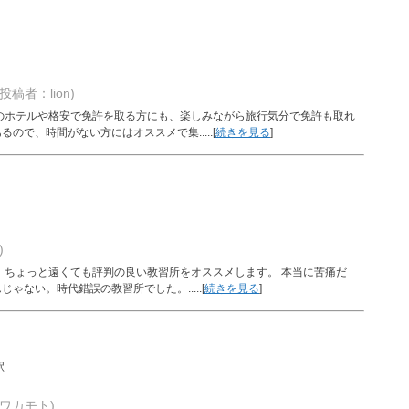
(投稿者：lion)
のホテルや格安で免許を取る方にも、楽しみながら旅行気分で免許も取れ
で、時間がない方にはオススメで集.....[
続きを見る
]
)
、ちょっと遠くても評判の良い教習所をオススメします。 本当に苦痛だ
ない。時代錯誤の教習所でした。.....[
続きを見る
]
駅
ワカモト)