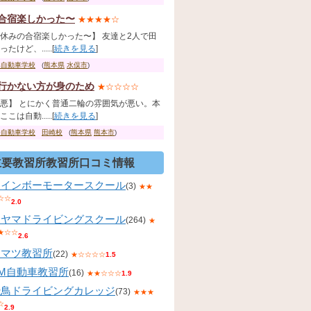
合宿楽しかった〜
★★★★☆
休みの合宿楽しかった〜】 友達と2人で田
たけど、.....[
続きを見る
]
俣自動車学校
(
熊本県
水俣市
)
行かない方が身のため
★☆☆☆☆
悪】 とにかく普通二輪の雰囲気が悪い。本
こは自動.....[
続きを見る
]
陽自動車学校
田崎校
(
熊本県
熊本市
)
主要教習所教習所口コミ情報
レインボーモータースクール
(3)
★★
☆☆
2.0
コヤマドライビングスクール
(264)
★
★☆☆
2.6
コマツ教習所
(22)
★☆☆☆☆
1.5
KM自動車教習所
(16)
★★☆☆☆
1.9
飛鳥ドライビングカレッジ
(73)
★★★
☆
2.9