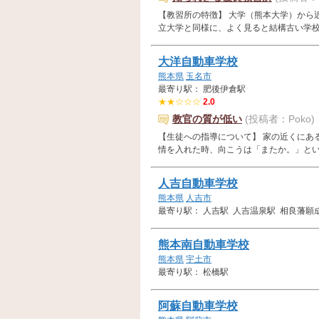
【教習所の特徴】 大学（熊本大学）から
立大学と同様に、よく見ると結構古い学校です
大洋自動車学校
熊本県
玉名市
最寄り駅： 肥後伊倉駅
★★☆☆☆
2.0
教官の質が低い
(投稿者：Poko)
【生徒への指導について】 家の近くにあ
情を入れた時、向こうは「またか。」というよ
人吉自動車学校
熊本県
人吉市
最寄り駅： 人吉駅 人吉温泉駅 相良藩願
熊本南自動車学校
熊本県
宇土市
最寄り駅： 松橋駅
阿蘇自動車学校