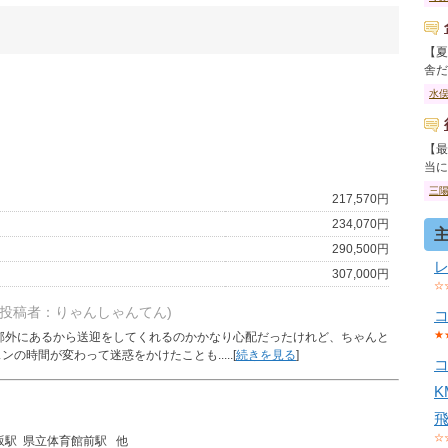
【夏
舎だっ
水
【最
当にこ
三
217,570円
234,070円
290,500円
307,000円
☆
(投稿者：りゃんしゃんてん)
★
郊外にあるから送迎をしてくれるのかかなり心配だったけれど、ちゃんと
時間が変わって迷惑をかけたことも.....[
続きを見る
]
☆
坂駅 県立体育館前駅 他