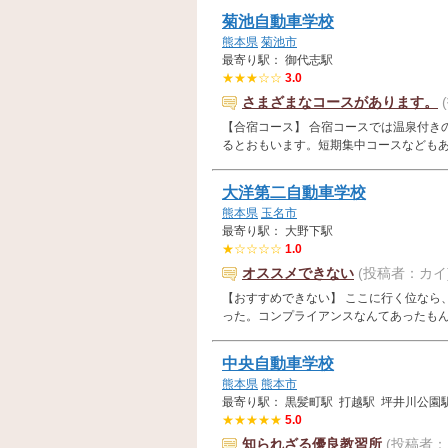
菊池自動車学校
熊本県
菊池市
最寄り駅： 御代志駅
★★★☆☆
3.0
さまざまなコースがあります。
【合宿コース】 合宿コースでは温泉付き
るとおもいます。短期集中コースなどもあるの
大洋第二自動車学校
熊本県
玉名市
最寄り駅： 大野下駅
★☆☆☆☆
1.0
オススメできない
(投稿者：カイ
【おすすめできない】 ここに行く位なら
った。コンプライアンスなんてあったもんじゃ
中央自動車学校
熊本県
熊本市
最寄り駅： 黒髪町駅 打越駅 坪井川公園
★★★★★
5.0
知られざる優良教習所
(投稿者：