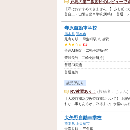
戸島の第二教習所のレビューで
【私はおすすめできません。】 少し前
普自二・山陽自動車学校(田崎) 普通・テラ
寺原自動車学校
熊本県
熊本市
最寄り駅： 黒髪町駅 打越駅
★★★☆☆
2.8
普通AT限定（二輪免許所持）
普通免許（二輪免許所持）
普通AT限定
普通免許
託児所あり
RV教習あり！
(投稿者：じょん)
【入校時期及び教習時期について】 上記
れない事もあるが、取得までに余裕のある方は
大矢野自動車学校
熊本県
上天草市
最寄り駅： 三角駅