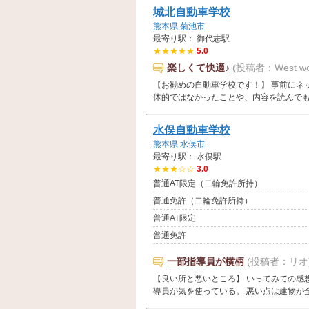
城北自動車学校
熊本県
菊池市
最寄り駅： 御代志駅
★★★★★
5.0
楽しくて快適♪
(投稿者：West wo
【お勧めの自動車学校です！】 事前にネ
体的ではなかったことや、内容を読んでもあて
水俣自動車学校
熊本県
水俣市
最寄り駅： 水俣駅
★★★☆☆
3.0
普通AT限定（二輪免許所持）
普通免許（二輪免許所持）
普通AT限定
普通免許
一部指導員が横柄
(投稿者：リオ
【良い所と悪いところ】 いってみての感
導員が気を使っている。 悪い点は建物が全体