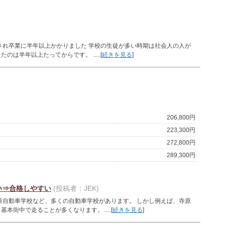
され卒業に半年以上かかりました 学校の生徒が多い時期は社会人の人が
は半年以上たってからです。 .....[
続きを見る
]
206,800円
223,300円
272,800円
289,300円
い⇒合格しやすい
(投稿者：JEK)
原自動車学校など、多くの自動車学校があります。 しかし例えば、寺原
街中で走ることが多くなります。.....[
続きを見る
]