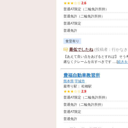
★★★☆☆
2.6
普通AT限定（二輪免許所持）
普通免許（二輪免許所持）
普通AT限定
普通免許
食堂有り
最低でしたね
(投稿者：行かなき
【あえて良い点をあげるとすれば】 そう
慮なくクレームを出すべきです .....[
続きを
豊福自動車教習所
熊本県
宇城市
最寄り駅： 松橋駅
★★★☆☆
2.9
普通AT限定（二輪免許所持）
普通免許（二輪免許所持）
普通AT限定
普通免許