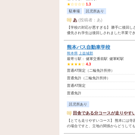
★☆☆☆☆
1.3
駐車場
託児所あり
あ
(投稿者：あ)
【学校の対応が悪すぎる】 勝手に後回し
優先され学生は後回しされました卒業できたの
熊本バス自動車学校
熊本県
上益城郡
最寄り駅： 健軍交番前駅 健軍町駅
★★★★☆
4.3
普通AT限定（二輪免許所持）
普通免許（二輪免許所持）
普通AT限定
普通免許
託児所あり
田舎である分コースが走りやす
【とても走りやすいコース】 熊本には寺
の場合ですと、立地の関係からどうしても基本