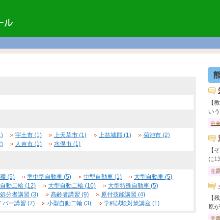
【教
いう理
中
)
宇土市 (1)
上天草市 (1)
上益城郡 (1)
菊池市 (2)
)
人吉市 (1)
水俣市 (1)
【そ
に13
寺
 (5)
準中型自動車 (5)
中型自動車 (1)
大型自動車 (5)
自動二輪 (12)
大型自動二輪 (10)
大型特殊自動車 (5)
処分者講習 (3)
高齢者講習 (9)
原付技能講習 (4)
【残
バー講習 (7)
小型自動二輪 (3)
学科試験対策講座 (1)
原が多
寺