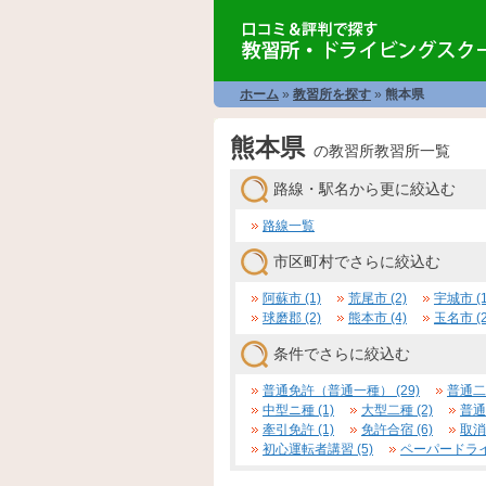
ホーム
»
教習所を探す
»
熊本県
熊本県
の教習所教習所一覧
路線・駅名から更に絞込む
路線一覧
市区町村でさらに絞込む
阿蘇市 (1)
荒尾市 (2)
宇城市 (1
球磨郡 (2)
熊本市 (4)
玉名市 (2
条件でさらに絞込む
普通免許（普通一種） (29)
普通二種
中型ニ種 (1)
大型二種 (2)
普通
牽引免許 (1)
免許合宿 (6)
取消
初心運転者講習 (5)
ペーパードライ