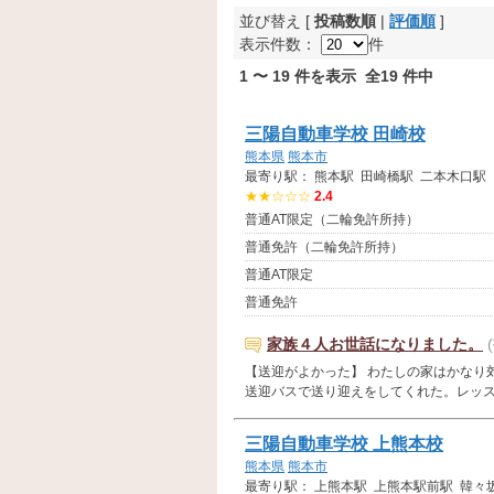
並び替え [
投稿数順
|
評価順
]
表示件数：
件
1 〜 19 件を表示 全19 件中
三陽自動車学校 田崎校
熊本県
熊本市
最寄り駅： 熊本駅 田崎橋駅 二本木口駅
★★☆☆☆
2.4
普通AT限定（二輪免許所持）
普通免許（二輪免許所持）
普通AT限定
普通免許
家族４人お世話になりました。
【送迎がよかった】 わたしの家はかなり
送迎バスで送り迎えをしてくれた。レッスンの
三陽自動車学校 上熊本校
熊本県
熊本市
最寄り駅： 上熊本駅 上熊本駅前駅 韓々