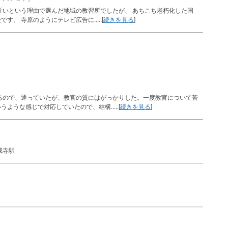
近いという理由で選んだ地域の教習所でしたが、 あちこち老朽化した国
。 寺原のようにテレビ広告に.....[
続きを見る
]
るので、通っていたが、教官の質にはがっかりした。一度教官について苦
うな感じで対応していたので、結構.....[
続きを見る
]
成寺駅