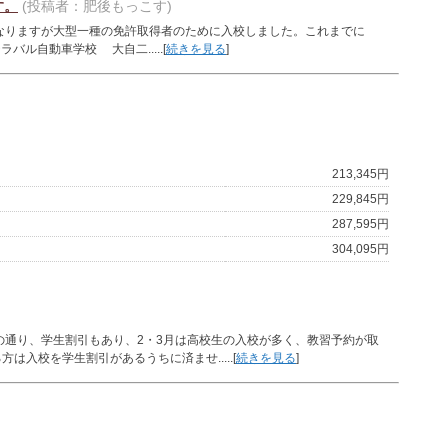
す。
(投稿者：肥後もっこす)
になりますが大型一種の免許取得者のために入校しました。これまでに
バル自動車学校 大自二.....[
続きを見る
]
213,345円
229,845円
287,595円
304,095円
の通り、学生割引もあり、2・3月は高校生の入校が多く、教習予約が取
入校を学生割引があるうちに済ませ.....[
続きを見る
]