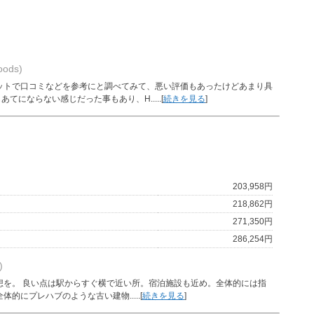
ods)
ットで口コミなどを参考にと調べてみて、悪い評価もあったけどあまり具
にならない感じだった事もあり、H.....[
続きを見る
]
203,958円
218,862円
271,350円
286,254円
)
想を。 良い点は駅からすぐ横で近い所。宿泊施設も近め。全体的には指
的にプレハブのような古い建物.....[
続きを見る
]