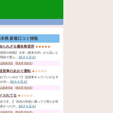
熊本県 新着口コミ情報
知られざる優良教習所
★★★★★
習所の特徴】 大学（熊本大学）から近いと
由で選ん.....[
続きを見る
]
央自動車学校
(
熊本県
熊本市
)
送迎車のあおり運転
★☆☆☆☆
れでいいのか？】 送迎車キャラバンかな 9
が白.....[
続きを見る
]
原自動車学校
(
熊本県
熊本市
)
イカれてる
★☆☆☆☆
念です。】 市内の学校に通ってて周りが寺
かったの.....[
続きを見る
]
原自動車学校
(
熊本県
熊本市
)