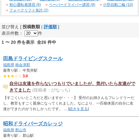
初心運転者講習 (6)
ペーパードライバー講習 (9)
小型自動二輪 (10)
フォークリフト免許 (2)
並び替え [
投稿数順
|
評価順
]
表示件数：
件
1 〜 20 件を表示 全26 件中
田島ドライビングスクール
福島県
南会津郡
最寄り駅： 中荒井駅
★★★☆☆
3.0
自分は友達を作らないつもりでいましたが、気付いたら友達がで
きてました
(投稿者：ぴなっち)
【すごくいいところだと思いますが・・・】 受付のお姉さんもフレンドリーだ
し、教官もすごく親身になってくれました。なにより、一匹狼体質の自分に友
達ができたのがうれしかったです。 .....[
続きを見る
]
昭和ドライバーズカレッジ
福島県
郡山市
最寄り駅： 郡山駅