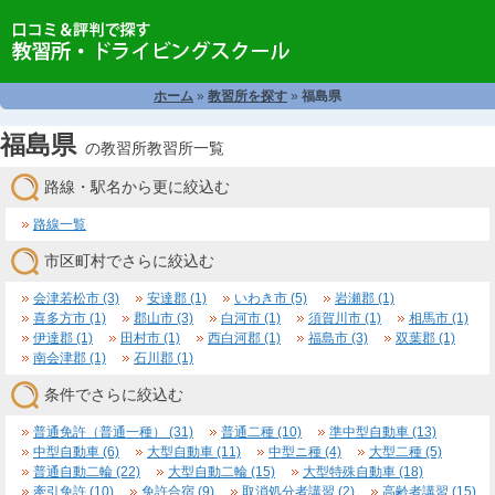
ホーム
»
教習所を探す
»
福島県
福島県
の教習所教習所一覧
路線・駅名から更に絞込む
路線一覧
市区町村でさらに絞込む
会津若松市 (3)
安達郡 (1)
いわき市 (5)
岩瀬郡 (1)
喜多方市 (1)
郡山市 (3)
白河市 (1)
須賀川市 (1)
相馬市 (1)
伊達郡 (1)
田村市 (1)
西白河郡 (1)
福島市 (3)
双葉郡 (1)
南会津郡 (1)
石川郡 (1)
条件でさらに絞込む
普通免許（普通一種） (31)
普通二種 (10)
準中型自動車 (13)
中型自動車 (6)
大型自動車 (11)
中型ニ種 (4)
大型二種 (5)
普通自動二輪 (22)
大型自動二輪 (15)
大型特殊自動車 (18)
牽引免許 (10)
免許合宿 (9)
取消処分者講習 (2)
高齢者講習 (15)