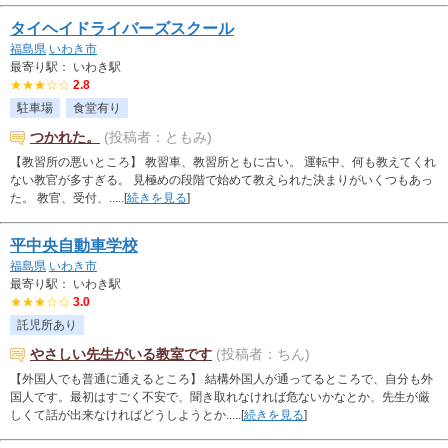
タイヘイドライバーズスクール
福島県
いわき市
最寄り駅： いわき駅
★★★☆☆
2.8
駐車場
食堂有り
つかれた。
(投稿者：ともみ)
【教習所の悪いところ】 教習車、教習所ともに古い。 運転中、何も教えてくれ
ない教官が多すぎる。 見極めの段階で始めて教えられた決まりがいくつもあっ
た。 教官、受付、.....[
続きを見る
]
平中央自動車学校
福島県
いわき市
最寄り駅： いわき駅
★★★☆☆
3.0
託児所あり
やさしい先生がいる教室です
(投稿者：ちん)
【外国人でも普通に通えるところ】 結構外国人が通ってるところで、自分も外
国人です。最初はすごく不安で、聞き取れなければ危ないかなとか、先生が厳
しくて話が出来なければどうしようとか.....[
続きを見る
]