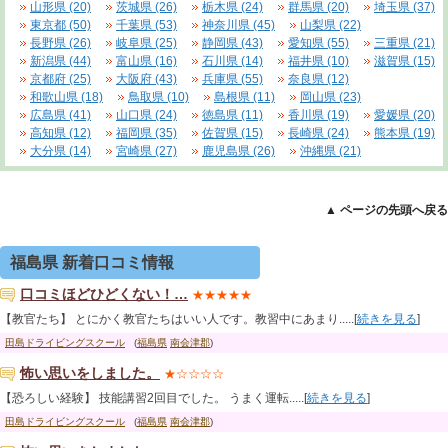
山形県 (20)
茨城県 (26)
栃木県 (24)
群馬県 (20)
埼玉県 (37)
東京都 (50)
千葉県 (53)
神奈川県 (45)
山梨県 (22)
長野県 (26)
岐阜県 (25)
静岡県 (43)
愛知県 (55)
三重県 (21)
新潟県 (44)
富山県 (16)
石川県 (14)
福井県 (10)
滋賀県 (15)
京都府 (25)
大阪府 (43)
兵庫県 (55)
奈良県 (12)
和歌山県 (18)
鳥取県 (10)
島根県 (11)
岡山県 (23)
広島県 (41)
山口県 (24)
徳島県 (11)
香川県 (19)
愛媛県 (20)
高知県 (12)
福岡県 (35)
佐賀県 (15)
長崎県 (24)
熊本県 (19)
大分県 (14)
宮崎県 (27)
鹿児島県 (26)
沖縄県 (21)
▲ ページの先頭へ戻る
福島県 新着口コミ情報
口コミほどひどくない！…
★★★★★
【教官たち】 とにかく教官たちはいい人です。教習中にあまり.....[
続きを見る
]
田島ドライビングスクール
(
福島県
南会津郡
)
怖い思いをしました。
★☆☆☆☆
【恐ろしい経験】 技能講習2回目でした。 うまく運転.....[
続きを見る
]
田島ドライビングスクール
(
福島県
南会津郡
)