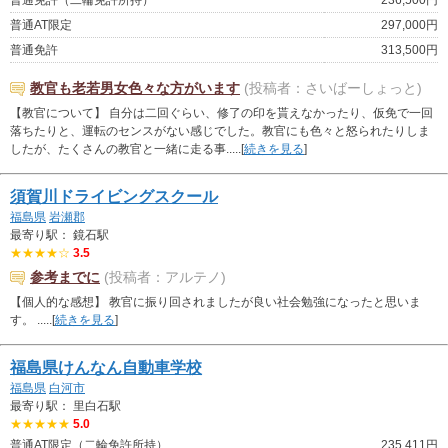
普通免許（二輪免許所持）
236,500円
普通AT限定
297,000円
普通免許
313,500円
教官も老若男女色々な方がいます
(投稿者：さいばーしょっと)
【教官について】 自分は二回ぐらい、修了の印を貰えなかったり、仮免で一回
落ちたりと、運転のセンスがない感じでした。教官にも色々と怒られたりしま
したが、たくさんの教官と一緒に走る事.....[
続きを見る
]
須賀川ドライビングスクール
福島県
岩瀬郡
最寄り駅： 鏡石駅
★★★★☆
3.5
参考までに
(投稿者：アルテノ)
【個人的な感想】 教官に振り回されましたが良い社会勉強になったと思いま
す。 .....[
続きを見る
]
福島県けんなん自動車学校
福島県
白河市
最寄り駅： 里白石駅
★★★★★
5.0
普通AT限定（二輪免許所持）
235,411円