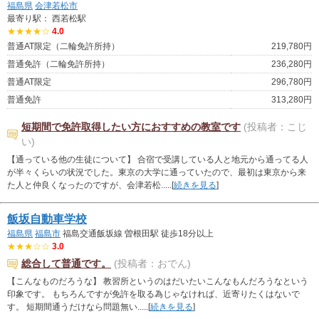
福島県
会津若松市
最寄り駅： 西若松駅
★★★★☆
4.0
普通AT限定（二輪免許所持）
219,780円
普通免許（二輪免許所持）
236,280円
普通AT限定
296,780円
普通免許
313,280円
短期間で免許取得したい方におすすめの教室です
(投稿者：こじ
い)
【通っている他の生徒について】 合宿で受講している人と地元から通ってる人
が半々くらいの状況でした。東京の大学に通っていたので、最初は東京から来
た人と仲良くなったのですが、会津若松.....[
続きを見る
]
飯坂自動車学校
福島県
福島市
福島交通飯坂線 曽根田駅 徒歩18分以上
★★★☆☆
3.0
総合して普通です。
(投稿者：おでん)
【こんなものだろうな】 教習所というのはだいたいこんなもんだろうなという
印象です。 もちろんですが免許を取る為じゃなければ、近寄りたくはないで
す。 短期間通うだけなら問題無い.....[
続きを見る
]