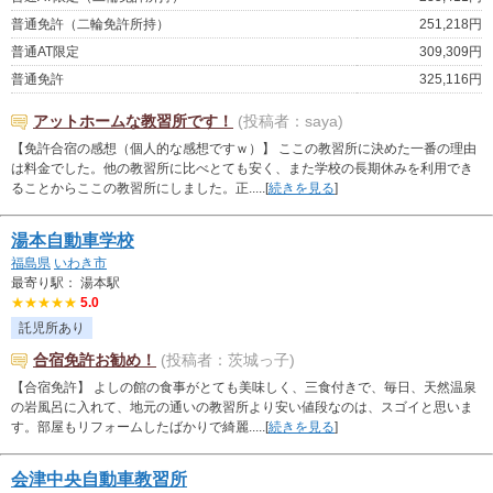
普通免許（二輪免許所持）
251,218円
普通AT限定
309,309円
普通免許
325,116円
アットホームな教習所です！
(投稿者：saya)
【免許合宿の感想（個人的な感想ですｗ）】 ここの教習所に決めた一番の理由
は料金でした。他の教習所に比べとても安く、また学校の長期休みを利用でき
ることからここの教習所にしました。正.....[
続きを見る
]
湯本自動車学校
福島県
いわき市
最寄り駅： 湯本駅
★★★★★
5.0
託児所あり
合宿免許お勧め！
(投稿者：茨城っ子)
【合宿免許】 よしの館の食事がとても美味しく、三食付きで、毎日、天然温泉
の岩風呂に入れて、地元の通いの教習所より安い値段なのは、スゴイと思いま
す。部屋もリフォームしたばかりで綺麗.....[
続きを見る
]
会津中央自動車教習所