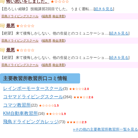
怖い思いをしました。
★☆☆☆☆
【恐ろしい経験】 技能講習2回目でした。 うまく運転.....[
続きを見る
]
田島ドライビングスクール
(
福島県
南会津郡
)
最悪
★☆☆☆☆
【絶望】 来て後悔しかしない。他の生徒とのコミュニケーショ.....[
続きを見る
]
田島ドライビングスクール
(
福島県
南会津郡
)
最悪
★☆☆☆☆
【絶望】 来て後悔しかしない。他の生徒とのコミュニケーショ.....[
続きを見る
]
田島ドライビングスクール
(
福島県
南会津郡
)
主要教習所教習所口コミ情報
レインボーモータースクール
(3)
★★☆☆☆
2.0
コヤマドライビングスクール
(264)
★★★☆☆
2.6
コマツ教習所
(22)
★☆☆☆☆
1.5
KM自動車教習所
(16)
★★☆☆☆
1.9
飛鳥ドライビングカレッジ
(73)
★★★☆☆
2.9
»その他の主要教習所教習所一覧を見る