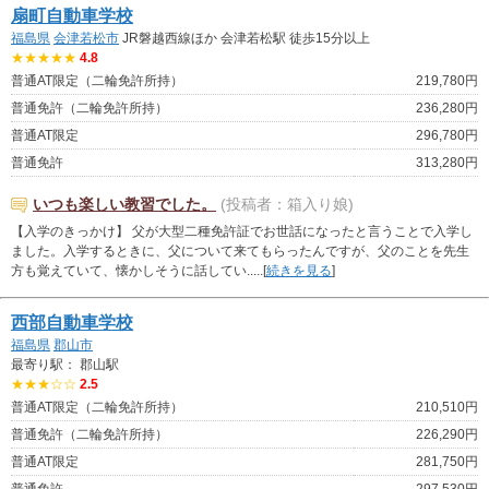
扇町自動車学校
福島県
会津若松市
JR磐越西線ほか 会津若松駅 徒歩15分以上
★★★★★
4.8
普通AT限定（二輪免許所持）
219,780円
普通免許（二輪免許所持）
236,280円
普通AT限定
296,780円
普通免許
313,280円
いつも楽しい教習でした。
(投稿者：箱入り娘)
【入学のきっかけ】 父が大型二種免許証でお世話になったと言うことで入学し
ました。入学するときに、父について来てもらったんですが、父のことを先生
方も覚えていて、懐かしそうに話してい.....[
続きを見る
]
西部自動車学校
福島県
郡山市
最寄り駅： 郡山駅
★★★☆☆
2.5
普通AT限定（二輪免許所持）
210,510円
普通免許（二輪免許所持）
226,290円
普通AT限定
281,750円