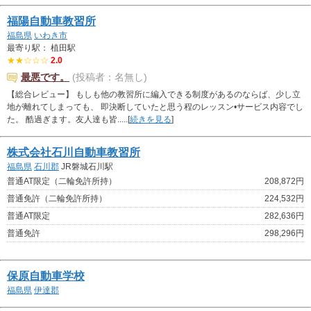
福陽自動車教習所
福島県
いわき市
最寄り駅： 植田駅
★★☆☆☆
2.0
最悪です。
(投稿者：名無し)
【総合レビュー】 もしも他の教習所に編入できる制度があるのならば、少し立
地が離れてしまっても、 即決断していたと思う程のレッスン•サービス内容でし
た。 酷過ぎます。友人達も皆.....[
続きを見る
]
株式会社石川自動車教習所
福島県
石川郡
JR磐城石川駅
普通AT限定（二輪免許所持）
208,872円
普通免許（二輪免許所持）
224,532円
普通AT限定
282,636円
普通免許
298,296円
保原自動車学校
福島県
伊達郡