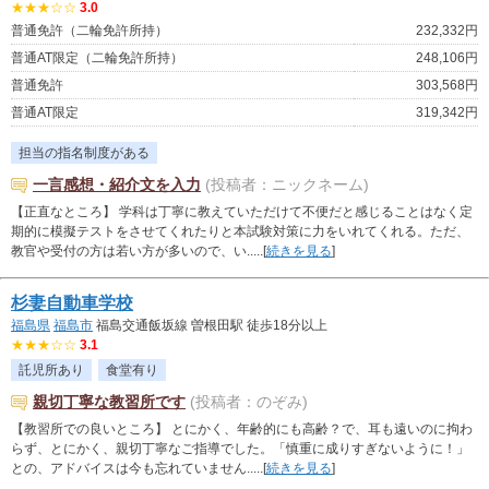
★★★☆☆
3.0
普通免許（二輪免許所持）
232,332円
普通AT限定（二輪免許所持）
248,106円
普通免許
303,568円
普通AT限定
319,342円
担当の指名制度がある
一言感想・紹介文を入力
(投稿者：ニックネーム)
【正直なところ】 学科は丁寧に教えていただけて不便だと感じることはなく定
期的に模擬テストをさせてくれたりと本試験対策に力をいれてくれる。ただ、
教官や受付の方は若い方が多いので、い.....[
続きを見る
]
杉妻自動車学校
福島県
福島市
福島交通飯坂線 曽根田駅 徒歩18分以上
★★★☆☆
3.1
託児所あり
食堂有り
親切丁寧な教習所です
(投稿者：のぞみ)
【教習所での良いところ】 とにかく、年齢的にも高齢？で、耳も遠いのに拘わ
らず、とにかく、親切丁寧なご指導でした。「慎重に成りすぎないように！」
との、アドバイスは今も忘れていません.....[
続きを見る
]