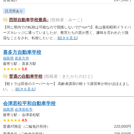
普通免許
297,530円
託児所あり
西部自動車学校最高♪
(投稿者：みーこ)
【同じ県内での転校は可能なので我慢しないで(*>ω<*)】 私は最初昭和ドライバ
ーズカレッジに通っていましたが、教官たちの質が悪く、嫌味を言われたり陰
湿なことをされ、転校したいと.....[
続きを見る
]
喜多方自動車学校
福島県
喜多方市
最寄り駅： 喜多方駅
★★★★★
5.0
普通の自動車学校
(投稿者：きたかたのひと)
【軽トラは田舎のスーパーカー】 高齢者講習の軽トラ講習車が何かほほえまし
い。 .....[
続きを見る
]
会津若松平和自動車学校
福島県
会津若松市
最寄り駅： 会津若松駅
★★★★★
4.5
普通AT限定（二輪免許所持）
220,000円