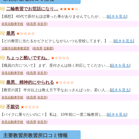
二輪教習でお世話になり…
★★★★☆
【感想】 40代で原付もほぼ乗った事がありませんでしたが、.....[
続きを見る
]
奈良自動車学校
(
奈良県
奈良市
)
最悪
★☆☆☆☆
【どの教官に当たるかビクビクしながらいつも登校してます。】 .....[
続きを見る
]
法隆寺自動車教習所
(
奈良県
生駒郡
)
ちょっと酷いですね。
★☆☆☆☆
【職員の方について】 まず、受付さんは快く対応してください.....[
続きを見る
]
奈良自動車学校
(
奈良県
奈良市
)
最悪、精神的にやられる
★☆☆☆☆
【教官の質】 半分以上は教え方下手なおっさんばっか。若い人.....[
続きを見る
]
奈良自動車学校
(
奈良県
奈良市
)
不親切
★☆☆☆☆
【バイクに乗りたいのに！】 私は、10年前に一度二輪教習し.....[
続きを見る
]
奈良自動車学校
(
奈良県
奈良市
)
主要教習所教習所口コミ情報