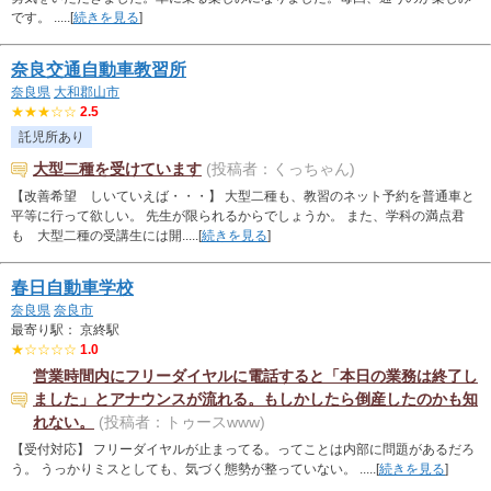
です。 .....[
続きを見る
]
奈良交通自動車教習所
奈良県
大和郡山市
★★★☆☆
2.5
託児所あり
大型二種を受けています
(投稿者：くっちゃん)
【改善希望 しいていえば・・・】 大型二種も、教習のネット予約を普通車と
平等に行って欲しい。 先生が限られるからでしょうか。 また、学科の満点君
も 大型二種の受講生には開.....[
続きを見る
]
春日自動車学校
奈良県
奈良市
最寄り駅： 京終駅
★☆☆☆☆
1.0
営業時間内にフリーダイヤルに電話すると「本日の業務は終了し
ました」とアナウンスが流れる。もしかしたら倒産したのかも知
れない。
(投稿者：トゥースwww)
【受付対応】 フリーダイヤルが止まってる。ってことは内部に問題があるだろ
う。 うっかりミスとしても、気づく態勢が整っていない。 .....[
続きを見る
]