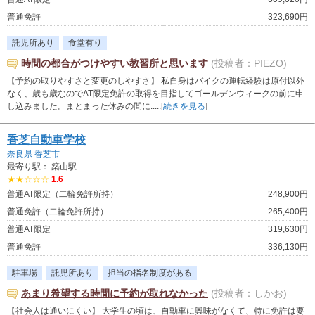
普通免許
323,690円
託児所あり
食堂有り
時間の都合がつけやすい教習所と思います
(投稿者：PIEZO)
【予約の取りやすさと変更のしやすさ】 私自身はバイクの運転経験は原付以外
なく、歳も歳なのでAT限定免許の取得を目指してゴールデンウィークの前に申
し込みました。まとまった休みの間に.....[
続きを見る
]
香芝自動車学校
奈良県
香芝市
最寄り駅： 築山駅
★★☆☆☆
1.6
普通AT限定（二輪免許所持）
248,900円
普通免許（二輪免許所持）
265,400円
普通AT限定
319,630円
普通免許
336,130円
駐車場
託児所あり
担当の指名制度がある
あまり希望する時間に予約が取れなかった
(投稿者：しかお)
【社会人は通いにくい】 大学生の頃は、自動車に興味がなくて、特に免許は要