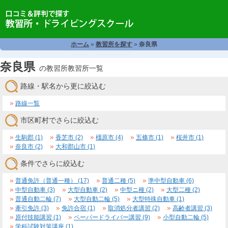
ホーム
»
教習所を探す
»
奈良県
奈良県
の教習所教習所一覧
路線・駅名から更に絞込む
路線一覧
市区町村でさらに絞込む
生駒郡 (1)
香芝市 (2)
橿原市 (4)
五條市 (1)
桜井市 (1)
奈良市 (2)
大和郡山市 (1)
条件でさらに絞込む
普通免許（普通一種） (17)
普通二種 (5)
準中型自動車 (6)
中型自動車 (3)
大型自動車 (2)
中型ニ種 (2)
大型二種 (2)
普通自動二輪 (7)
大型自動二輪 (5)
大型特殊自動車 (1)
牽引免許 (3)
免許合宿 (1)
取消処分者講習 (2)
高齢者講習 (3)
原付技能講習 (1)
ペーパードライバー講習 (9)
小型自動二輪 (5)
学科試験対策講座 (1)