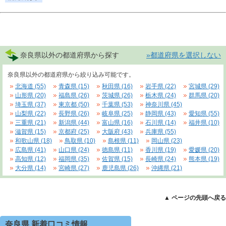
奈良県以外の都道府県から探す
»都道府県を選択しない
奈良県以外の都道府県から絞り込み可能です。
北海道 (55)
青森県 (15)
秋田県 (16)
岩手県 (22)
宮城県 (29)
山形県 (20)
福島県 (26)
茨城県 (26)
栃木県 (24)
群馬県 (20)
埼玉県 (37)
東京都 (50)
千葉県 (53)
神奈川県 (45)
山梨県 (22)
長野県 (26)
岐阜県 (25)
静岡県 (43)
愛知県 (55)
三重県 (21)
新潟県 (44)
富山県 (16)
石川県 (14)
福井県 (10)
滋賀県 (15)
京都府 (25)
大阪府 (43)
兵庫県 (55)
和歌山県 (18)
鳥取県 (10)
島根県 (11)
岡山県 (23)
広島県 (41)
山口県 (24)
徳島県 (11)
香川県 (19)
愛媛県 (20)
高知県 (12)
福岡県 (35)
佐賀県 (15)
長崎県 (24)
熊本県 (19)
大分県 (14)
宮崎県 (27)
鹿児島県 (26)
沖縄県 (21)
▲ ページの先頭へ戻る
奈良県 新着口コミ情報