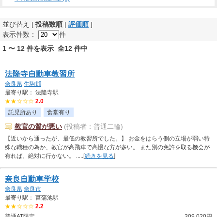
並び替え [
投稿数順
|
評価順
]
表示件数：
件
1 〜 12 件を表示 全12 件中
法隆寺自動車教習所
奈良県
生駒郡
最寄り駅： 法隆寺駅
★★☆☆☆
2.0
託児所あり
食堂有り
教官の質が悪い
(投稿者：普通二輪)
【近いから通ったが、最低の教習所でした。】 お金をはらう側の立場が弱い特
殊な職種の為か、教官が高飛車で高慢な方が多い。 また別の免許を取る機会が
有れば、絶対に行かない。 .....[
続きを見る
]
奈良自動車学校
奈良県
奈良市
最寄り駅： 菖蒲池駅
★★☆☆☆
2.2
普通AT限定
309,020円