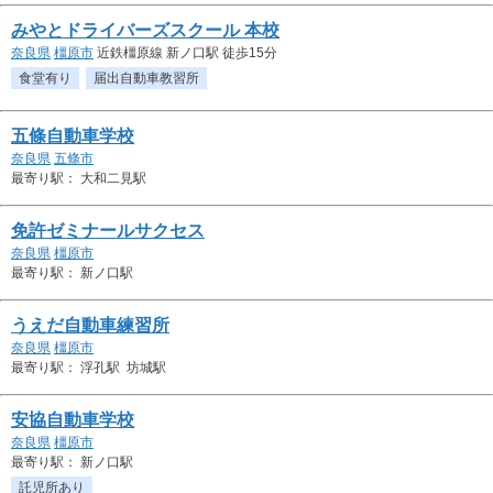
みやとドライバーズスクール 本校
奈良県
橿原市
近鉄橿原線 新ノ口駅 徒歩15分
食堂有り
届出自動車教習所
五條自動車学校
奈良県
五條市
最寄り駅： 大和二見駅
免許ゼミナールサクセス
奈良県
橿原市
最寄り駅： 新ノ口駅
うえだ自動車練習所
奈良県
橿原市
最寄り駅： 浮孔駅 坊城駅
安協自動車学校
奈良県
橿原市
最寄り駅： 新ノ口駅
託児所あり