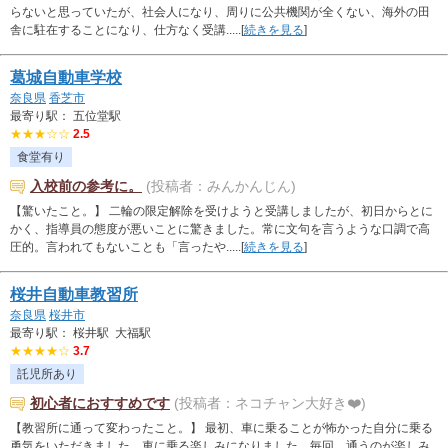
らないと思っていたが、社会人になり、周りに公共機関が全くない、海外の田
舎に駐在することになり、仕方なく受講.....[
続きを見る
]
葛城自動車学校
奈良県
香芝市
最寄り駅： 五位堂駅
★★★☆☆
2.5
食堂有り
入校前の参考に。
(投稿者：みんかんじん)
【驚いたこと。】 二輪の限定解除を受けようと受講しましたが、初日からとに
かく、指導員の態度が悪いことに驚きました。常に文句を言うような口調で高
圧的。言われてもないことも「言ったや.....[
続きを見る
]
桜井自動車教習所
奈良県
桜井市
最寄り駅： 桜井駅 大福駅
★★★★☆
3.7
託児所あり
初心者におすすめです
(投稿者：ネコチャン大好き❤️)
【教習所に通って変わったこと。】 最初、車に乗ることが怖かった自分に乗る
勇気をいただきました。車に乗る楽しみになりました。毎回、通うのが楽しみ