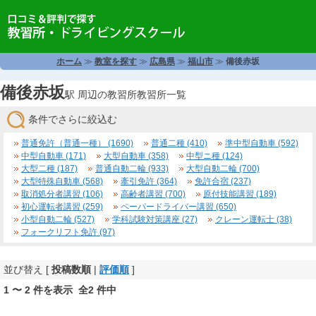
ホーム
≫
教室を探す
≫
広島県
≫
福山市
≫
備後赤坂
備後赤坂
駅 周辺の教習所教習所一覧
条件でさらに絞込む
普通免許（普通一種） (1690)
普通二種 (410)
準中型自動車 (592)
中型自動車 (171)
大型自動車 (358)
中型ニ種 (124)
大型二種 (187)
普通自動二輪 (933)
大型自動二輪 (700)
大型特殊自動車 (568)
牽引免許 (364)
免許合宿 (237)
取消処分者講習 (106)
高齢者講習 (700)
原付技能講習 (189)
初心運転者講習 (259)
ペーパードライバー講習 (650)
小型自動二輪 (527)
学科試験対策講座 (27)
クレーン運転士 (38)
フォークリフト免許 (97)
並び替え [
投稿数順
|
評価順
]
1 〜 2 件を表示 全2 件中