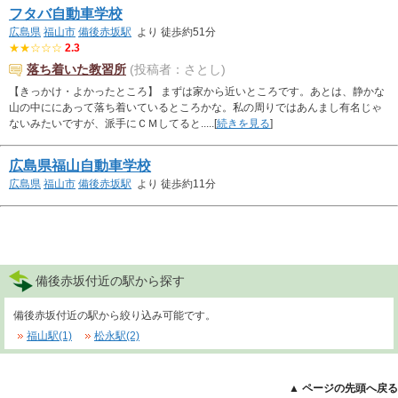
フタバ自動車学校
広島県
福山市
備後赤坂駅
より 徒歩約51分
★★☆☆☆
2.3
落ち着いた教習所
(投稿者：さとし)
【きっかけ・よかったところ】 まずは家から近いところです。あとは、静かな
山の中ににあって落ち着いているところかな。私の周りではあんまし有名じゃ
ないみたいですが、派手にＣＭしてると.....[
続きを見る
]
広島県福山自動車学校
広島県
福山市
備後赤坂駅
より 徒歩約11分
備後赤坂付近の駅から探す
備後赤坂付近の駅から絞り込み可能です。
福山駅(1)
松永駅(2)
▲ ページの先頭へ戻る