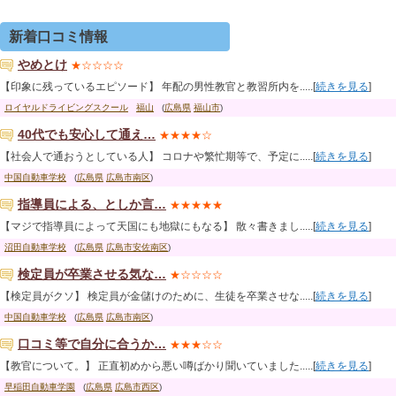
新着口コミ情報
やめとけ
★☆☆☆☆
【印象に残っているエピソード】 年配の男性教官と教習所内を.....[
続きを見る
]
ロイヤルドライビングスクール
福山
(
広島県
福山市
)
40代でも安心して通え…
★★★★☆
【社会人で通おうとしている人】 コロナや繁忙期等で、予定に.....[
続きを見る
]
中国自動車学校
(
広島県
広島市南区
)
指導員による、としか言…
★★★★★
【マジで指導員によって天国にも地獄にもなる】 散々書きまし.....[
続きを見る
]
沼田自動車学校
(
広島県
広島市安佐南区
)
検定員が卒業させる気な…
★☆☆☆☆
【検定員がクソ】 検定員が金儲けのために、生徒を卒業させな.....[
続きを見る
]
中国自動車学校
(
広島県
広島市南区
)
口コミ等で自分に合うか…
★★★☆☆
【教官について。】 正直初めから悪い噂ばかり聞いていました.....[
続きを見る
]
早稲田自動車学園
(
広島県
広島市西区
)