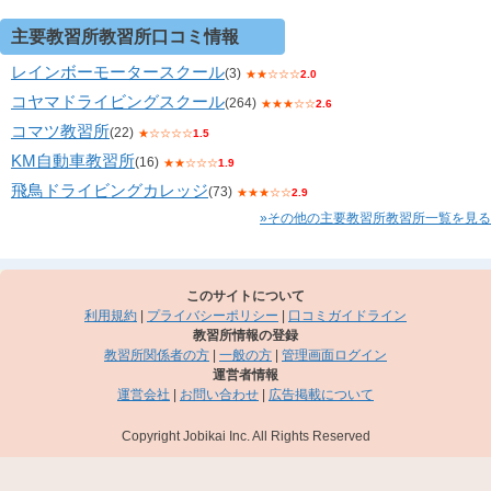
主要教習所教習所口コミ情報
レインボーモータースクール
(3)
★★☆☆☆
2.0
コヤマドライビングスクール
(264)
★★★☆☆
2.6
コマツ教習所
(22)
★☆☆☆☆
1.5
KM自動車教習所
(16)
★★☆☆☆
1.9
飛鳥ドライビングカレッジ
(73)
★★★☆☆
2.9
»その他の主要教習所教習所一覧を見る
このサイトについて
利用規約
|
プライバシーポリシー
|
口コミガイドライン
教習所情報の登録
教習所関係者の方
|
一般の方
|
管理画面ログイン
運営者情報
運営会社
|
お問い合わせ
|
広告掲載について
Copyright Jobikai Inc. All Rights Reserved