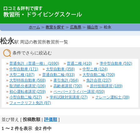
ホーム
≫
教室を探す
≫
広島県
≫
福山市
≫
松永
松永
駅 周辺の教習所教習所一覧
条件でさらに絞込む
普通免許（普通一種） (1690)
普通二種 (410)
準中型自動車 (592)
中型自動車 (171)
大型自動車 (358)
中型ニ種 (124)
大型二種 (187)
普通自動二輪 (933)
大型自動二輪 (700)
大型特殊自動車 (568)
牽引免許 (364)
免許合宿 (237)
取消処分者講習 (106)
高齢者講習 (700)
原付技能講習 (189)
初心運転者講習 (259)
ペーパードライバー講習 (650)
小型自動二輪 (527)
学科試験対策講座 (27)
クレーン運転士 (38)
フォークリフト免許 (97)
並び替え [
投稿数順
|
評価順
]
1 〜 2 件を表示 全2 件中