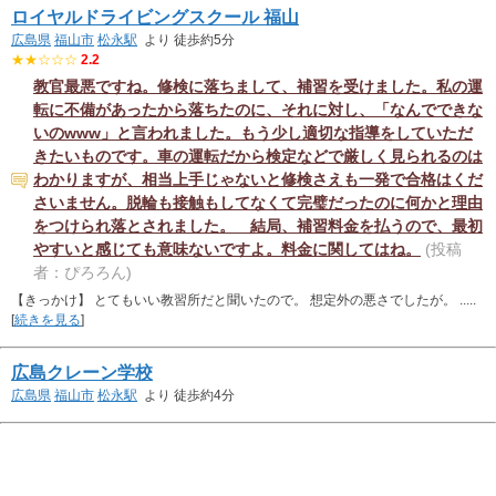
ロイヤルドライビングスクール 福山
広島県
福山市
松永駅
より 徒歩約5分
★★☆☆☆
2.2
教官最悪ですね。修検に落ちまして、補習を受けました。私の運
転に不備があったから落ちたのに、それに対し、「なんでできな
いのwww」と言われました。もう少し適切な指導をしていただ
きたいものです。車の運転だから検定などで厳しく見られるのは
わかりますが、相当上手じゃないと修検さえも一発で合格はくだ
さいません。脱輪も接触もしてなくて完璧だったのに何かと理由
をつけられ落とされました。 結局、補習料金を払うので、最初
やすいと感じても意味ないですよ。料金に関してはね。
(投稿
者：ぴろろん)
【きっかけ】 とてもいい教習所だと聞いたので。 想定外の悪さでしたが。 .....
[
続きを見る
]
広島クレーン学校
広島県
福山市
松永駅
より 徒歩約4分