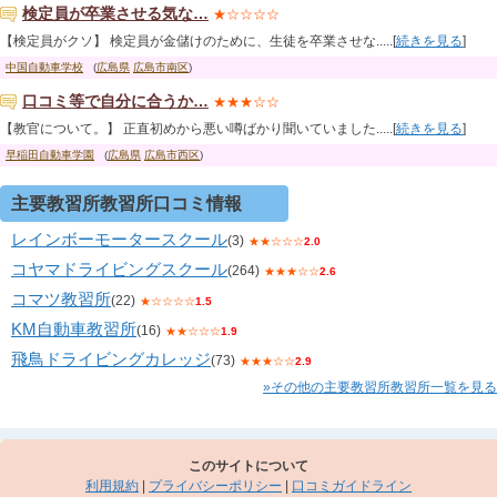
検定員が卒業させる気な…
★☆☆☆☆
【検定員がクソ】 検定員が金儲けのために、生徒を卒業させな.....[
続きを見る
]
中国自動車学校
(
広島県
広島市南区
)
口コミ等で自分に合うか…
★★★☆☆
【教官について。】 正直初めから悪い噂ばかり聞いていました.....[
続きを見る
]
早稲田自動車学園
(
広島県
広島市西区
)
主要教習所教習所口コミ情報
レインボーモータースクール
(3)
★★☆☆☆
2.0
コヤマドライビングスクール
(264)
★★★☆☆
2.6
コマツ教習所
(22)
★☆☆☆☆
1.5
KM自動車教習所
(16)
★★☆☆☆
1.9
飛鳥ドライビングカレッジ
(73)
★★★☆☆
2.9
»その他の主要教習所教習所一覧を見る
このサイトについて
利用規約
|
プライバシーポリシー
|
口コミガイドライン