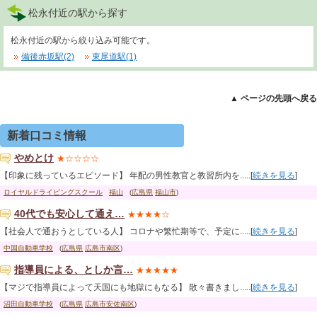
松永付近の駅から探す
松永付近の駅から絞り込み可能です。
備後赤坂駅(2)
東尾道駅(1)
▲ ページの先頭へ戻る
新着口コミ情報
やめとけ
★☆☆☆☆
【印象に残っているエピソード】 年配の男性教官と教習所内を.....[
続きを見る
]
ロイヤルドライビングスクール
福山
(
広島県
福山市
)
40代でも安心して通え…
★★★★☆
【社会人で通おうとしている人】 コロナや繁忙期等で、予定に.....[
続きを見る
]
中国自動車学校
(
広島県
広島市南区
)
指導員による、としか言…
★★★★★
【マジで指導員によって天国にも地獄にもなる】 散々書きまし.....[
続きを見る
]
沼田自動車学校
(
広島県
広島市安佐南区
)