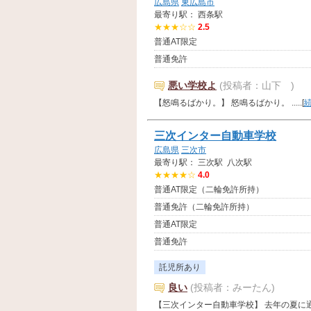
広島県
東広島市
最寄り駅： 西条駅
★★★☆☆
2.5
普通AT限定
普通免許
悪い学校よ
(投稿者：山下 )
【怒鳴るばかり。】 怒鳴るばかり。 .....[
三次インター自動車学校
広島県
三次市
最寄り駅： 三次駅 八次駅
★★★★☆
4.0
普通AT限定（二輪免許所持）
普通免許（二輪免許所持）
普通AT限定
普通免許
託児所あり
良い
(投稿者：みーたん)
【三次インター自動車学校】 去年の夏に