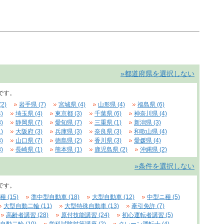
»都道府県を選択しない
です。
2)
岩手県 (7)
宮城県 (4)
山形県 (4)
福島県 (6)
)
埼玉県 (4)
東京都 (3)
千葉県 (6)
神奈川県 (4)
)
静岡県 (7)
愛知県 (7)
三重県 (1)
新潟県 (3)
)
大阪府 (3)
兵庫県 (3)
奈良県 (3)
和歌山県 (4)
)
山口県 (7)
徳島県 (2)
香川県 (3)
愛媛県 (4)
)
長崎県 (1)
熊本県 (1)
鹿児島県 (2)
沖縄県 (2)
»条件を選択しない
です。
 (15)
準中型自動車 (18)
大型自動車 (12)
中型ニ種 (5)
大型自動二輪 (11)
大型特殊自動車 (13)
牽引免許 (7)
高齢者講習 (28)
原付技能講習 (24)
初心運転者講習 (5)