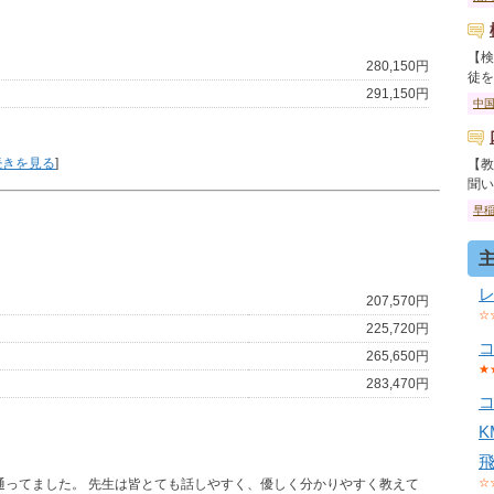
【検
280,150円
徒を卒
291,150円
中
続きを見る
]
【教
聞いて
早
207,570円
☆
225,720円
265,650円
★
283,470円
通ってました。 先生は皆とても話しやすく、優しく分かりやすく教えて
☆