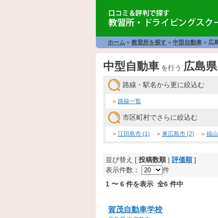
ホーム
»
教習所を探す
»
中型自動車
»
広
中型自動車
広島県
を行う
路線・駅名から更に絞込む
路線一覧
市区町村でさらに絞込む
江田島市 (1)
東広島市 (2)
福山市
並び替え [
投稿数順
|
評価順
]
表示件数：
件
1 〜 6 件を表示 全6 件中
賀茂自動車学校