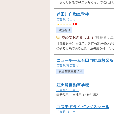
下さったお陰でAT二ヶ月くらいで取れました！
芦田川自動車学校
広島県
福山市
★☆☆☆☆
1.0
食堂有り
やめておきましょう
(投稿者：二
【職務怠慢】 全体的に教官の質が低いで
のある行為であるため、危機感を持つための注
ニューチーム石田自動車教習所
広島県
東広島市
届出自動車教習所
江田島自動車学校
広島県
江田島市
最寄り駅： 吉浦駅 かるが浜駅
コスモドライビングスクール
広島県
福山市