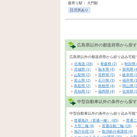
最寄り駅： 大門駅
託児所あり
広島県以外の都道府県から探す
広島県以外の都道府県から絞り込み可能
北海道 (28)
青森県 (2)
秋田県 (
茨城県 (1)
栃木県 (4)
群馬県 (4
山梨県 (2)
長野県 (5)
岐阜県 (3
富山県 (2)
石川県 (3)
福井県 (1
鳥取県 (2)
島根県 (4)
岡山県 (3
高知県 (1)
福岡県 (4)
佐賀県 (3
中型自動車以外の条件から探す
中型自動車以外の条件から絞り込み可能
普通免許（普通一種） (45)
普通二種
大型二種 (9)
普通自動二輪 (18)
免許合宿 (3)
取消処分者講習 (4)