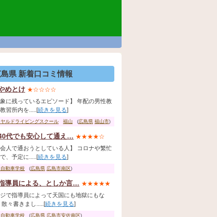
広島県 新着口コミ情報
やめとけ
★☆☆☆☆
象に残っているエピソード】 年配の男性教
習所内を.....[
続きを見る
]
イヤルドライビングスクール
福山
(
広島県
福山市
)
40代でも安心して通え…
★★★★☆
会人で通おうとしている人】 コロナや繁忙
、予定に.....[
続きを見る
]
国自動車学校
(
広島県
広島市南区
)
指導員による、としか言…
★★★★★
ジで指導員によって天国にも地獄にもな
散々書きまし.....[
続きを見る
]
田自動車学校
(
広島県
広島市安佐南区
)