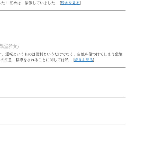
 初めは、緊張していました.....[
続きを見る
]
階堂雅文)
す。運転というものは便利というだけでなく、自他を傷つけてしまう危険
意、指導をされることに関しては私.....[
続きを見る
]