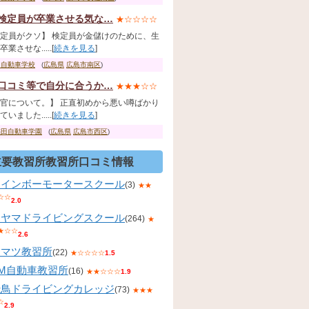
検定員が卒業させる気な…
★☆☆☆☆
定員がクソ】 検定員が金儲けのために、生
業させな.....[
続きを見る
]
国自動車学校
(
広島県
広島市南区
)
口コミ等で自分に合うか…
★★★☆☆
官について。】 正直初めから悪い噂ばかり
いました.....[
続きを見る
]
稲田自動車学園
(
広島県
広島市西区
)
主要教習所教習所口コミ情報
レインボーモータースクール
(3)
★★
☆☆
2.0
コヤマドライビングスクール
(264)
★
★☆☆
2.6
コマツ教習所
(22)
★☆☆☆☆
1.5
KM自動車教習所
(16)
★★☆☆☆
1.9
飛鳥ドライビングカレッジ
(73)
★★★
☆
2.9