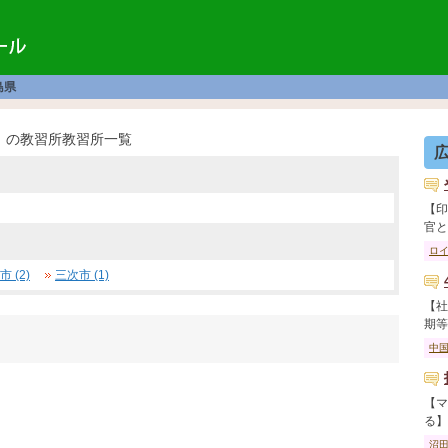
島県
の教習所教習所一覧
【印
官と教
ロ
 (2)
三次市 (1)
【社
期等で
中
【マ
る】 
沼