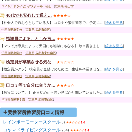
ロイヤルドライビングスクール
福山
(
広島県
福山市
)
40代でも安心して通え…
★★★★☆
【社会人で通おうとしている人】 コロナや繁忙期等で、予定に.....[
続きを見る
]
中国自動車学校
(
広島県
広島市南区
)
指導員による、としか言…
★★★★★
【マジで指導員によって天国にも地獄にもなる】 散々書きまし.....[
続きを見る
]
沼田自動車学校
(
広島県
広島市安佐南区
)
検定員が卒業させる気な…
★☆☆☆☆
【検定員がクソ】 検定員が金儲けのために、生徒を卒業させな.....[
続きを見る
]
中国自動車学校
(
広島県
広島市南区
)
口コミ等で自分に合うか…
★★★☆☆
【教官について。】 正直初めから悪い噂ばかり聞いていました.....[
続きを見る
]
早稲田自動車学園
(
広島県
広島市西区
)
主要教習所教習所口コミ情報
レインボーモータースクール
(3)
★★☆☆☆
2.0
コヤマドライビングスクール
(264)
★★★☆☆
2.6