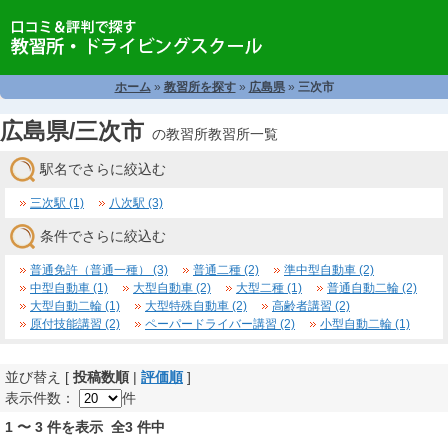
ホーム
»
教習所を探す
»
広島県
»
三次市
広島県/三次市
の教習所教習所一覧
駅名でさらに絞込む
三次駅 (1)
八次駅 (3)
条件でさらに絞込む
普通免許（普通一種） (3)
普通二種 (2)
準中型自動車 (2)
中型自動車 (1)
大型自動車 (2)
大型二種 (1)
普通自動二輪 (2)
大型自動二輪 (1)
大型特殊自動車 (2)
高齢者講習 (2)
原付技能講習 (2)
ペーパードライバー講習 (2)
小型自動二輪 (1)
並び替え [
投稿数順
|
評価順
]
表示件数：
件
1 〜 3 件を表示 全3 件中