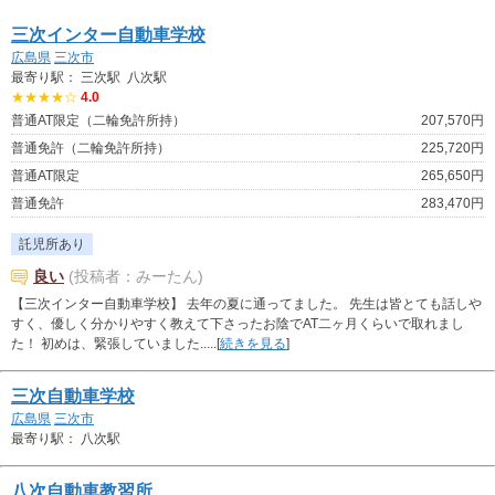
三次インター自動車学校
広島県
三次市
最寄り駅： 三次駅 八次駅
★★★★☆
4.0
普通AT限定（二輪免許所持）
207,570円
普通免許（二輪免許所持）
225,720円
普通AT限定
265,650円
普通免許
283,470円
託児所あり
良い
(投稿者：みーたん)
【三次インター自動車学校】 去年の夏に通ってました。 先生は皆とても話しや
すく、優しく分かりやすく教えて下さったお陰でAT二ヶ月くらいで取れまし
た！ 初めは、緊張していました.....[
続きを見る
]
三次自動車学校
広島県
三次市
最寄り駅： 八次駅
八次自動車教習所