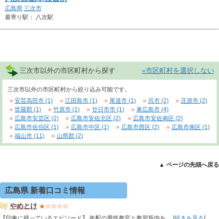
広島県
三次市
最寄り駅： 八次駅
三次市以外の市区町村から探す
»市区町村を選択しない
三次市以外の市区町村から絞り込み可能です。
安芸高田市 (1)
江田島市 (1)
尾道市 (1)
呉市 (2)
庄原市 (2)
世羅郡 (1)
竹原市 (1)
廿日市市 (1)
東広島市 (4)
広島市安芸区 (2)
広島市安佐北区 (2)
広島市安佐南区 (2)
広島市佐伯区 (1)
広島市中区 (1)
広島市西区 (2)
広島市南区 (1)
福山市 (11)
山県郡 (2)
▲ ページの先頭へ戻る
広島県 新着口コミ情報
やめとけ
★☆☆☆☆
【印象に残っているエピソード】 年配の男性教官と教習所内を.....[
続きを見る
]