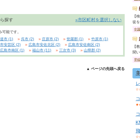
【検
ら探す
»市区町村を選択しない
徒を卒
中
み可能です。
道市 (1)
呉市 (2)
庄原市 (2)
世羅郡 (1)
竹原市 (1)
市安芸区 (2)
広島市安佐北区 (2)
広島市安佐南区 (2)
【教
広島市南区 (1)
福山市 (11)
三次市 (3)
山県郡 (2)
聞いて
早
▲ ページの先頭へ戻る
☆
★
☆