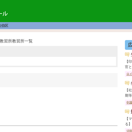
佐伯区
教習所教習所一覧
【印
官と教
ロ
【社
期等で
中
【マ
る】 
沼