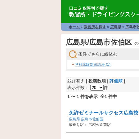
ホーム
»
教習所を探す
»
広島県
»
広島市
広島県/広島市佐伯区
の
条件でさらに絞込む
学科試験対策講座 (1)
並び替え [
投稿数順
|
評価順
]
表示件数：
件
1 〜 1 件を表示 全1 件中
免許ゼミナールサクセス広島校
広島県
広島市佐伯区
最寄り駅： 広域公園前駅