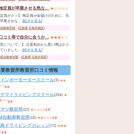
検定員が卒業させる気な…
★☆☆☆☆
定員がクソ】 検定員が金儲けのために、生
業させな.....[
続きを見る
]
国自動車学校
(
広島県
広島市南区
)
口コミ等で自分に合うか…
★★★☆☆
官について。】 正直初めから悪い噂ばかり
いました.....[
続きを見る
]
稲田自動車学園
(
広島県
広島市西区
)
主要教習所教習所口コミ情報
レインボーモータースクール
(3)
★★
☆☆
2.0
コヤマドライビングスクール
(264)
★
★☆☆
2.6
コマツ教習所
(22)
★☆☆☆☆
1.5
KM自動車教習所
(16)
★★☆☆☆
1.9
飛鳥ドライビングカレッジ
(73)
★★★
☆
2.9