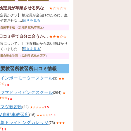
検定員が卒業させる気な…
★☆☆☆☆
定員がクソ】 検定員が金儲けのために、生
業させな.....[
続きを見る
]
国自動車学校
(
広島県
広島市南区
)
口コミ等で自分に合うか…
★★★☆☆
官について。】 正直初めから悪い噂ばかり
いました.....[
続きを見る
]
稲田自動車学園
(
広島県
広島市西区
)
主要教習所教習所口コミ情報
レインボーモータースクール
(3)
★★
☆☆
2.0
コヤマドライビングスクール
(264)
★
★☆☆
2.6
コマツ教習所
(22)
★☆☆☆☆
1.5
KM自動車教習所
(16)
★★☆☆☆
1.9
飛鳥ドライビングカレッジ
(73)
★★★
☆
2.9