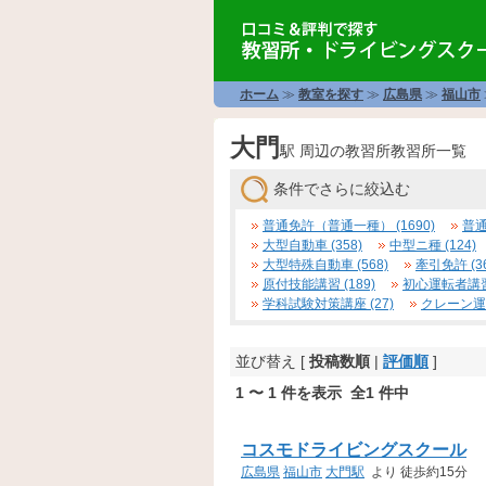
ホーム
≫
教室を探す
≫
広島県
≫
福山市
大門
駅 周辺の教習所教習所一覧
条件でさらに絞込む
普通免許（普通一種） (1690)
普通
大型自動車 (358)
中型ニ種 (124)
大型特殊自動車 (568)
牽引免許 (36
原付技能講習 (189)
初心運転者講習 
学科試験対策講座 (27)
クレーン運転
並び替え [
投稿数順
|
評価順
]
1 〜 1 件を表示 全1 件中
コスモドライビングスクール
広島県
福山市
大門駅
より 徒歩約15分