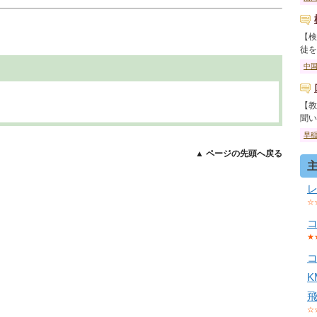
【検
徒を卒
中
【教
聞いて
早
▲ ページの先頭へ戻る
☆
★
☆