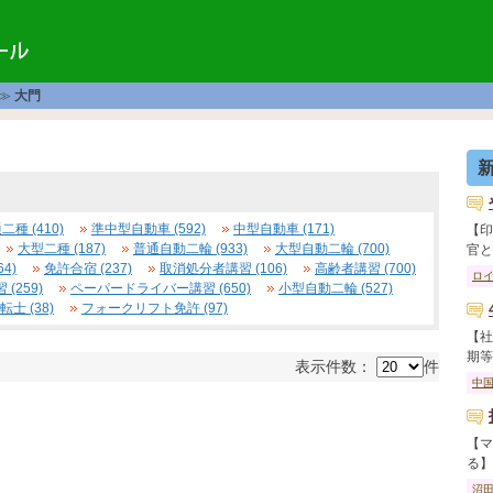
≫
大門
二種 (410)
準中型自動車 (592)
中型自動車 (171)
【印
大型二種 (187)
普通自動二輪 (933)
大型自動二輪 (700)
官と教
4)
免許合宿 (237)
取消処分者講習 (106)
高齢者講習 (700)
ロ
(259)
ペーパードライバー講習 (650)
小型自動二輪 (527)
士 (38)
フォークリフト免許 (97)
【社
期等で
表示件数：
件
中
【マ
る】 
沼