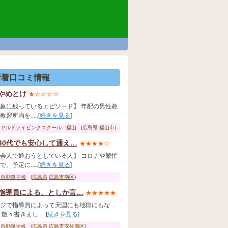
新着口コミ情報
やめとけ
★☆☆☆☆
象に残っているエピソード】 年配の男性教
習所内を.....[
続きを見る
]
イヤルドライビングスクール
福山
(
広島県
福山市
)
40代でも安心して通え…
★★★★☆
会人で通おうとしている人】 コロナや繁忙
、予定に.....[
続きを見る
]
国自動車学校
(
広島県
広島市南区
)
指導員による、としか言…
★★★★★
ジで指導員によって天国にも地獄にもな
散々書きまし.....[
続きを見る
]
田自動車学校
(
広島県
広島市安佐南区
)