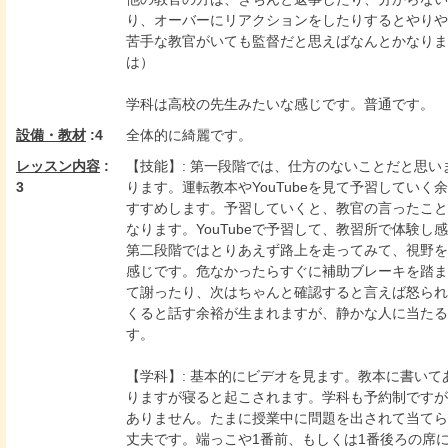
り、オーバーにリアクションをしたりするとやりや
苦手な教官がいても監督だと思えばなんとかなりま
は）
学科は高校の先生みたいな感じです。普通です。
設備・教材
:4
全体的に綺麗です。
レッスン内容
:
【技能】: 第一段階では、仕方のないことだと思
3
ります。運転教本やYouTubeを見て予習してい
すすめします。予習していくと、教官の言ったこと
なります。YouTubeで予習して、教習所で体験
第二段階ではとりあえず路上を走ってみて、視野を
感じです。危なかったらすぐに補助ブレーキを踏ま
て謝ったり、次はちゃんと確認すると言えば怒られ
くると話す余裕が生まれますが、静かな人に当たる
す。
【学科】: 基本的にビデオを見ます。教本に書い
りますが寝ると起こされます。学科も予約制ですが
ありません。たまに授業中に問題を出されて当てら
丈夫です。端っこや1番前、もしくは1番後ろの席