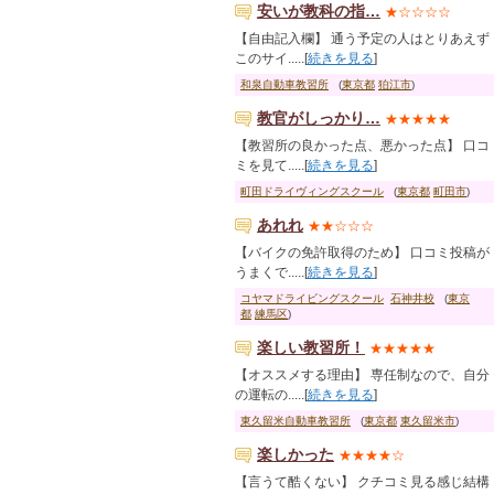
安いが教科の指…
★☆☆☆☆
【自由記入欄】 通う予定の人はとりあえず
このサイ.....[
続きを見る
]
和泉自動車教習所
(
東京都
狛江市
)
教官がしっかり…
★★★★★
【教習所の良かった点、悪かった点】 口コ
ミを見て.....[
続きを見る
]
町田ドライヴィングスクール
(
東京都
町田市
)
あれれ
★★☆☆☆
【バイクの免許取得のため】 口コミ投稿が
うまくで.....[
続きを見る
]
コヤマドライビングスクール
石神井校
(
東京
都
練馬区
)
楽しい教習所！
★★★★★
【オススメする理由】 専任制なので、自分
の運転の.....[
続きを見る
]
東久留米自動車教習所
(
東京都
東久留米市
)
楽しかった
★★★★☆
【言うて酷くない】 クチコミ見る感じ結構