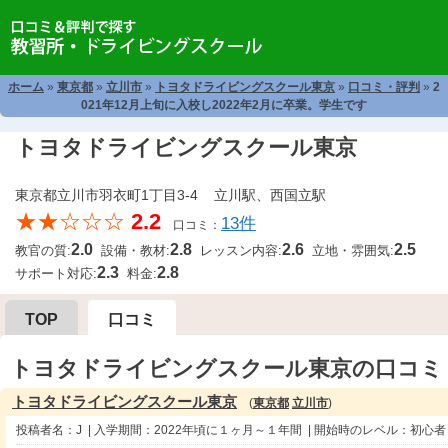
ホーム
»
東京都
»
立川市
»
トヨタドライビングスクール東京
»
口コミ・評判
»
2
021年12月上旬に入校し2022年2月に卒業。学生です
トヨタドライビングスクール東京
東京都立川市羽衣町1丁目3-4 立川駅、西国立駅
★★☆☆☆
2.2
13件
口コミ：
2.0
2.8
2.6
2.5
教官の質:
設備・教材:
レッスン内容:
立地・雰囲気:
2.3
2.8
サポート対応:
料金:
TOP
口コミ
トヨタドライビングスクール東京の口コミ
トヨタドライビングスクール東京
(
東京都
立川市
)
投稿者名：J | 入学期間：2022年頃に１ヶ月～１年間 | 開始時のレベル：初心者