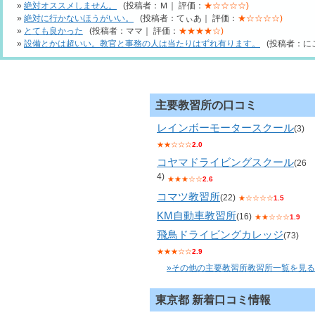
»
絶対オススメしません。
(投稿者：Ｍ｜ 評価：
★☆☆☆☆)
»
絶対に行かないほうがいい。
(投稿者：てぃあ｜ 評価：
★☆☆☆☆)
»
とても良かった
(投稿者：ママ｜ 評価：
★★★★☆)
»
設備とかは超いい。教官と事務の人は当たりはずれ有ります。
(投稿者：に
主要教習所の口コミ
レインボーモータースクール
(3)
★★☆☆☆
2.0
コヤマドライビングスクール
(26
4)
★★★☆☆
2.6
コマツ教習所
(22)
★☆☆☆☆
1.5
KM自動車教習所
(16)
★★☆☆☆
1.9
飛鳥ドライビングカレッジ
(73)
★★★☆☆
2.9
»その他の主要教習所教習所一覧を見る
東京都 新着口コミ情報