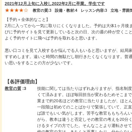
2021年12月上旬に入校し2022年2月に卒業。学生です
★★★★☆
教官の質:
3
設備・教材:
4
レッスン内容:
3
立地・雰囲気
【予約＋全体的なこと】
2月に入ってから一気に取りにくくなりました。予約は大体1ヶ月後
びに予約サイトを見て更新していると次の日、次の週の枠が空くこ
よく予約サイトに飛べば予約を取れると思います。
悪い口コミを見て入校するか悩んでる人もいると思いますが、結局家
すすめします。遠いと時間の無駄だし朝行きたくなくなります。普
い思いをすることの方が少ないです。
【各評価理由】
教官の質
:3
技能に関しては当たりはずれありますが、指名制度
くて済みます。ほぼ毎回担当が変わるためそこまで
業まで約20名ほどの教官に当たりましたが、ほと
一段階は初めてのことばかりで緊張していて、正直
ば誰でもいい気がします。苦手な教官ももちろんい
がら、教本は違うと否定しその教官の考えを20分
けるタイプの方でした。そんなことより運転させて
他の教官の方は、きちんと返事したり、分からない