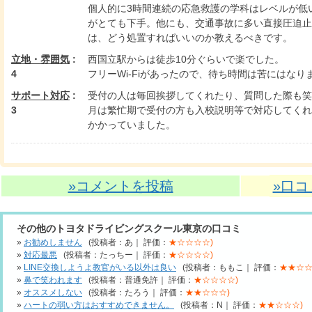
個人的に3時間連続の応急救護の学科はレベルが低
がとても下手。他にも、交通事故に多い直接圧迫止
は、どう処置すればいいのか教えるべきです。
立地・雰囲気
:
西国立駅からは徒歩10分ぐらいで楽でした。
4
フリーWi-Fiがあったので、待ち時間は苦にはなり
サポート対応
:
受付の人は毎回挨拶してくれたり、質問した際も笑
3
月は繁忙期で受付の方も入校説明等で対応してくれ
かかっていました。
»コメントを投稿
»口
その他のトヨタドライビングスクール東京の口コミ
»
お勧めしません
(投稿者：あ｜ 評価：
★☆☆☆☆)
»
対応最悪
(投稿者：たっちー｜ 評価：
★☆☆☆☆)
»
LINE交換しようよ教官がいる以外は良い
(投稿者：ももこ｜ 評価：
★★☆☆
»
鼻で笑われます
(投稿者：普通免許｜ 評価：
★☆☆☆☆)
»
オススメしない
(投稿者：たろう｜ 評価：
★★☆☆☆)
»
ハートの弱い方はおすすめできません。
(投稿者：N｜ 評価：
★★☆☆☆)