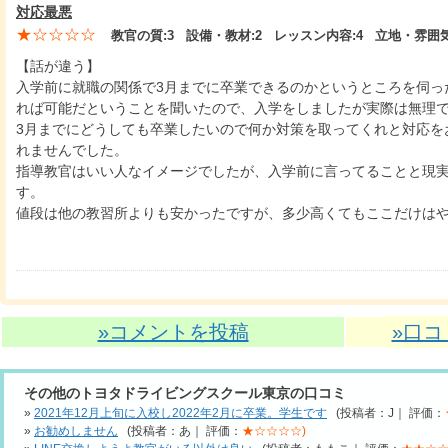
対応最悪
★☆☆☆☆
教官の質:
3
設備・教材:
2
レッスン内容:
4
立地・雰囲気
【話が違う】
入学前に就職の関係で3月までに卒業できるのかというところを伺っ
れば可能だということを聞いたので、入学をしましたが実際は無理
3月までにどうしても卒業したいので何か対策を取ってくれと対応を
れませんでした。
指導教官はいい人なイメージでしたが、入学前に言ってることと現
す。
値段は他の教習所よりも安かったですが、多少高くてもここだけは
»コメントを投稿
»口
その他のトヨタドライビングスクール東京の口コミ
»
2021年12月上旬に入校し2022年2月に卒業。学生です
(投稿者：J｜ 評価：
»
お勧めしません
(投稿者：あ｜ 評価：
★☆☆☆☆)