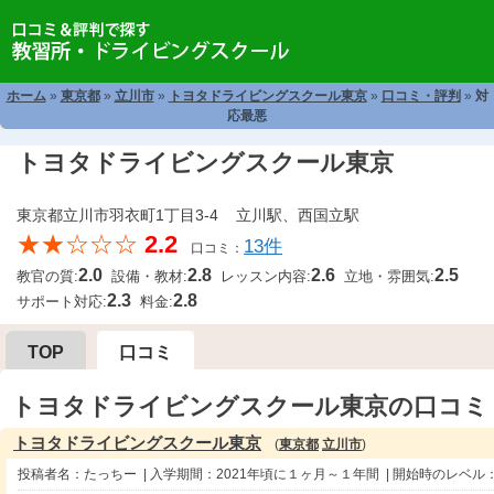
ホーム
»
東京都
»
立川市
»
トヨタドライビングスクール東京
»
口コミ・評判
»
対
応最悪
トヨタドライビングスクール東京
東京都立川市羽衣町1丁目3-4 立川駅、西国立駅
★★☆☆☆
2.2
13件
口コミ：
2.0
2.8
2.6
2.5
教官の質:
設備・教材:
レッスン内容:
立地・雰囲気:
2.3
2.8
サポート対応:
料金:
TOP
口コミ
トヨタドライビングスクール東京の口コミ
トヨタドライビングスクール東京
(
東京都
立川市
)
投稿者名：たっちー | 入学期間：2021年頃に１ヶ月～１年間 | 開始時のレベル