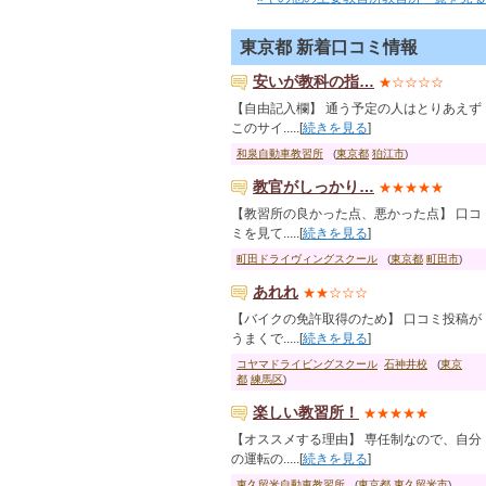
東京都 新着口コミ情報
安いが教科の指…
★☆☆☆☆
【自由記入欄】 通う予定の人はとりあえず
このサイ.....[
続きを見る
]
和泉自動車教習所
(
東京都
狛江市
)
教官がしっかり…
★★★★★
【教習所の良かった点、悪かった点】 口コ
ミを見て.....[
続きを見る
]
町田ドライヴィングスクール
(
東京都
町田市
)
あれれ
★★☆☆☆
【バイクの免許取得のため】 口コミ投稿が
うまくで.....[
続きを見る
]
コヤマドライビングスクール
石神井校
(
東京
都
練馬区
)
楽しい教習所！
★★★★★
【オススメする理由】 専任制なので、自分
の運転の.....[
続きを見る
]
東久留米自動車教習所
(
東京都
東久留米市
)