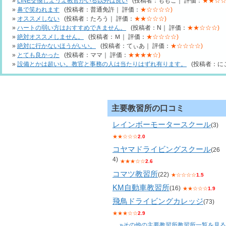
»
LINE交換しようよ教官がいる以外は良い
(投稿者：ももこ｜ 評価：
★★☆☆
»
鼻で笑われます
(投稿者：普通免許｜ 評価：
★☆☆☆☆)
»
オススメしない
(投稿者：たろう｜ 評価：
★★☆☆☆)
»
ハートの弱い方はおすすめできません。
(投稿者：N｜ 評価：
★★☆☆☆)
»
絶対オススメしません。
(投稿者：Ｍ｜ 評価：
★☆☆☆☆)
»
絶対に行かないほうがいい。
(投稿者：てぃあ｜ 評価：
★☆☆☆☆)
»
とても良かった
(投稿者：ママ｜ 評価：
★★★★☆)
»
設備とかは超いい。教官と事務の人は当たりはずれ有ります。
(投稿者：に
主要教習所の口コミ
レインボーモータースクール
(3)
★★☆☆☆
2.0
コヤマドライビングスクール
(26
4)
★★★☆☆
2.6
コマツ教習所
(22)
★☆☆☆☆
1.5
KM自動車教習所
(16)
★★☆☆☆
1.9
飛鳥ドライビングカレッジ
(73)
★★★☆☆
2.9
»その他の主要教習所教習所一覧を見る