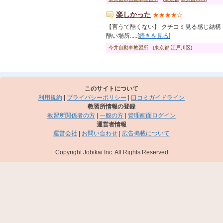
楽しかった
★★★★☆
【言うて酷くない】 クチコミ見る感じ結構
酷い場所.....[
続きを見る
]
今井自動車教習所
(
東京都
江戸川区
)
このサイトについて
利用規約
|
プライバシーポリシー
|
口コミガイドライン
教習所情報の登録
教習所関係者の方
|
一般の方
|
管理画面ログイン
運営者情報
運営会社
|
お問い合わせ
|
広告掲載について
Copyright Jobikai Inc. All Rights Reserved