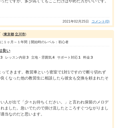
かったですが、多少高くてもここだけはやめた方がいいです。
2021年02月25日
コメント(0)
京
(
東京都
立川市
)
頃に１ヶ月～１年間 | 開始時のレベル：初心者
は良い
:
3
レッスン内容:
3
立地・雰囲気:
4
サポート対応:
1
料金:
3
せまってきます。教習車という密室で1対1ですので断り切れず
仲良くなった他の教習生に相談したら彼女も交換を頼まれたそ
ない人が出て「少々お待ちください。」と言われ保留のメロデ
されました。急いでたので掛け流したところすぐつながりまし
が適当なのだと思います。