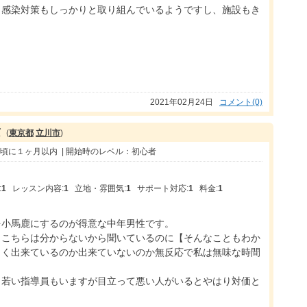
。感染対策もしっかりと取り組んでいるようですし、施設もき
2021年02月24日
コメント(0)
京
(
東京都
立川市
)
年頃に１ヶ月以内 | 開始時のレベル：初心者
:
1
レッスン内容:
1
立地・雰囲気:
1
サポート対応:
1
料金:
1
を小馬鹿にするのが得意な中年男性です。
。こちらは分からないから聞いているのに【そんなこともわか
まく出来ているのか出来ていないのか無反応で私は無味な時間
、若い指導員もいますが目立って悪い人がいるとやはり対価と