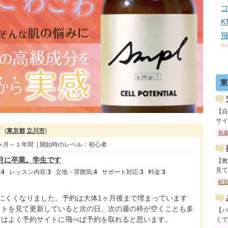
☆
東
【自
サイ..
京
(
東京都
立川市
)
和
１ヶ月～１年間 | 開始時のレベル：初心者
年2月に卒業。学生です
【教
見て..
:
4
レッスン内容:
3
立地・雰囲気:
4
サポート対応:
3
料金:
3
町
にくくなりました。予約は大体1ヶ月後まで埋まっています
イトを見て更新していると次の日、次の週の枠が空くことも多
【バ
方はよく予約サイトに飛べば予約を取れると思います。
くで..