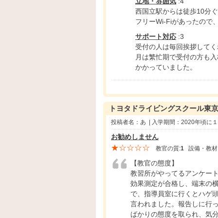
立地・雰囲気
:4
西国立駅からは徒歩10分
フリーWi-Fiがあったの
サポート対応
:3
受付の人は毎回挨拶してく
月は繁忙期で受付の方も入
かかっていました。
トヨタドライビングスクール東
投稿者名：あ | 入学期間：2020年頃に
お勧めしません
★☆☆☆☆
教官の質:
1
設備・教材
【教官の態度】
教習所がやってるアンケー
効果測定が合格し、端末の
で、指導員室に行くとハゲ
言われました。報告しに行
ばかりの態度を取られ、気