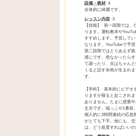
設備・教材
:4
全体的に綺麗です。
レッスン内容
:3
【技能】: 第一段階では
ります。運転教本やYouT
すすめします。予習してい
なります。YouTubeで
第二段階ではとりあえず路
感じです。危なかったらす
て謝ったり、次はちゃんと
くると話す余裕が生まれま
す。
【学科】: 基本的にビデ
りますが寝ると起こされま
ありません。たまに授業中
丈夫です。端っこや1番前
個人的に3時間連続の応急
がとても下手。他にも、交
は、どう処置すればいいの