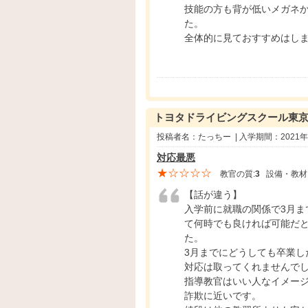
技能の方も背が低いメガネ
た。
全体的に見ておすすめはし
トヨタドライビングスクール東
投稿者名：たっちー | 入学期間：2021
対応最悪
★☆☆☆☆
教官の質:
3
設備・教材
【話が違う】
入学前に就職の関係で3月
て何時でも良ければ可能だ
た。
3月までにどうしても卒業
対応は取ってくれませんで
指導教官はいい人なイメー
詐欺に近いです。