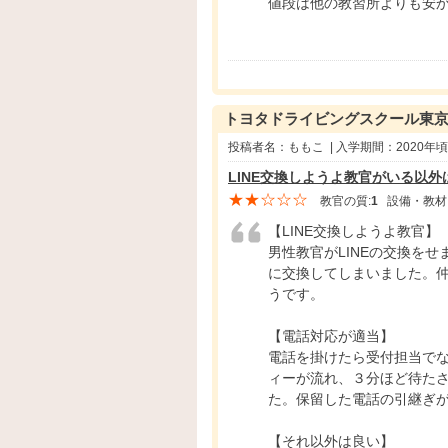
値段は他の教習所よりも安
トヨタドライビングスクール東
投稿者名：ももこ | 入学期間：2020年
LINE交換しようよ教官がいる以外
★★☆☆☆
教官の質:
1
設備・教材
【LINE交換しようよ教官】
男性教官がLINEの交換を
に交換してしまいました。
うです。
【電話対応が適当】
電話を掛けたら受付担当で
ィーが流れ、３分ほど待た
た。保留した電話の引継ぎ
【それ以外は良い】