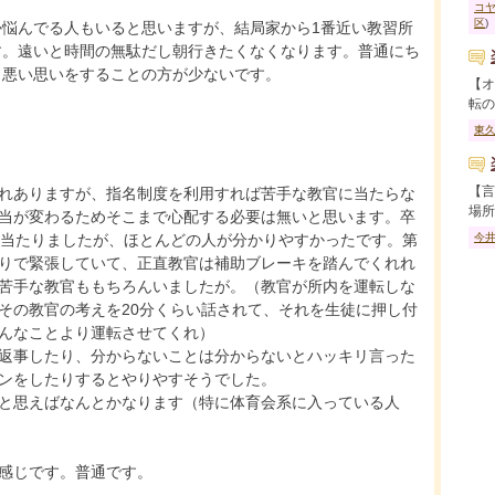
コ
区
)
か悩んでる人もいると思いますが、結局家から1番近い教習所
す。遠いと時間の無駄だし朝行きたくなくなります。普通にち
、悪い思いをすることの方が少ないです。
【オ
転の..
東
【言
れありますが、指名制度を利用すれば苦手な教官に当たらな
場所..
当が変わるためそこまで心配する必要は無いと思います。卒
に当たりましたが、ほとんどの人が分かりやすかったです。第
今
りで緊張していて、正直教官は補助ブレーキを踏んでくれれ
苦手な教官ももちろんいましたが。（教官が所内を運転しな
その教官の考えを20分くらい話されて、それを生徒に押し付
んなことより運転させてくれ）
返事したり、分からないことは分からないとハッキリ言った
ンをしたりするとやりやすそうでした。
と思えばなんとかなります（特に体育会系に入っている人
感じです。普通です。