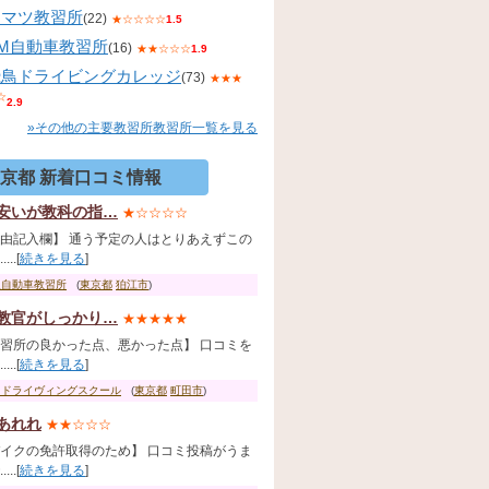
コマツ教習所
(22)
★☆☆☆☆
1.5
KM自動車教習所
(16)
★★☆☆☆
1.9
飛鳥ドライビングカレッジ
(73)
★★★
☆
2.9
»その他の主要教習所教習所一覧を見る
京都 新着口コミ情報
安いが教科の指…
★☆☆☆☆
由記入欄】 通う予定の人はとりあえずこの
...[
続きを見る
]
泉自動車教習所
(
東京都
狛江市
)
教官がしっかり…
★★★★★
習所の良かった点、悪かった点】 口コミを
...[
続きを見る
]
田ドライヴィングスクール
(
東京都
町田市
)
あれれ
★★☆☆☆
イクの免許取得のため】 口コミ投稿がうま
...[
続きを見る
]