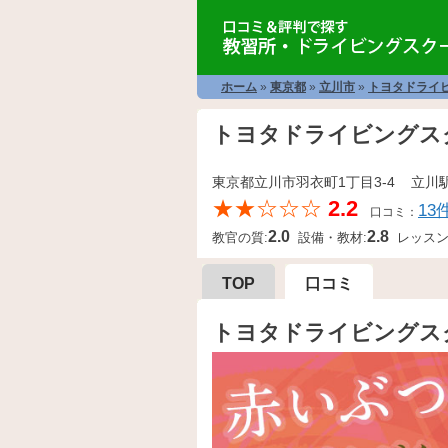
ホーム
»
東京都
»
立川市
»
トヨタドライ
トヨタドライビング
東京都立川市羽衣町1丁目3-4 立川
★★☆☆☆
2.2
13
口コミ：
2.0
2.8
教官の質:
設備・教材:
レッスン
TOP
口コミ
トヨタドライビングス