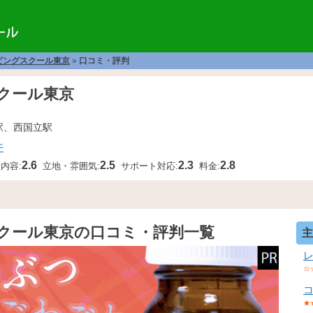
ビングスクール東京
»
口コミ・評判
スクール東京
駅、西国立駅
件
2.6
2.5
2.3
2.8
内容:
立地・雰囲気:
サポート対応:
料金:
クール東京の口コミ・評判一覧
主
☆
★