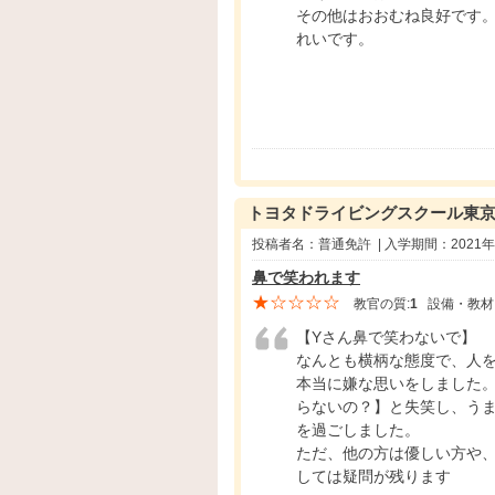
その他はおおむね良好です
れいです。
トヨタドライビングスクール東
投稿者名：普通免許 | 入学期間：2021
鼻で笑われます
★☆☆☆☆
教官の質:
1
設備・教材
【Yさん鼻で笑わないで】
なんとも横柄な態度で、人
本当に嫌な思いをしました
らないの？】と失笑し、う
を過ごしました。
ただ、他の方は優しい方や
しては疑問が残ります