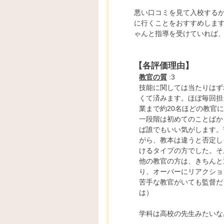
悪い口コミを見て入校する
に行くことをおすすめしま
ゃんと指導を受けていれば
【各評価理由】
教官の質
:3
技能に関しては当たりはず
くて済みます。ほぼ毎回担
業まで約20名ほどの教官
一段階は初めてのことばか
ば誰でもいい気がします。
がら、教本は違うと否定し
けるタイプの方でした。そ
他の教官の方は、きちんと
り、オーバーにリアクショ
苦手な教官がいても監督だ
は）
学科は高校の先生みたいな