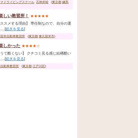
ヤマドライビングスクール
石神井校
(
東京都
練馬
楽しい教習所！
★★★★★
ススメする理由】 専任制なので、自分の運
...[
続きを見る
]
久留米自動車教習所
(
東京都
東久留米市
)
楽しかった
★★★★☆
うて酷くない】 クチコミ見る感じ結構酷い
...[
続きを見る
]
井自動車教習所
(
東京都
江戸川区
)