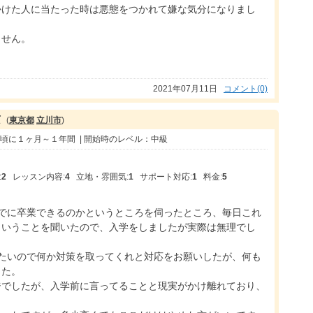
かけた人に当たった時は悪態をつかれて嫌な気分になりまし
ません。
2021年07月11日
コメント(0)
京
(
東京都
立川市
)
年頃に１ヶ月～１年間 | 開始時のレベル：中級
:
2
レッスン内容:
4
立地・雰囲気:
1
サポート対応:
1
料金:
5
までに卒業できるのかというところを伺ったところ、毎日これ
ということを聞いたので、入学をしましたが実際は無理でし
したいので何か対策を取ってくれと対応をお願いしたが、何も
した。
ジでしたが、入学前に言ってることと現実がかけ離れており、