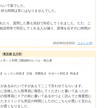
ぐらいで楽でした。
で、待ち時間は苦にはなりませんでした。
れたり、質問した際も笑顔で対応してくれました。ただ、ニ
校説明等で対応してくれる人が減り、原簿を出すのに時間が
2022年02月20日
コメント(0)
京
(
東京都
立川市
)
１ヶ月～１年間 | 開始時のレベル：初心者
:
2
レッスン内容:
2
立地・雰囲気:
1
サポート対応:
3
料金:
2
トがあるみたいですがあえてここで言わせてもらいます。
横に合格したら指導員に報告してくださいと書いてあったの
頭の指導員にドアの前に書いてあるやつよく読んでと無愛想に
ったタイミングも所定の時間にしたのにこちらが悪いと言わん
分が悪くなりました。