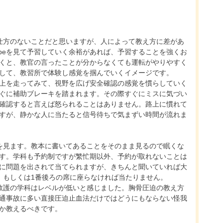
、仕方のないことだと思いますが、人によって教え方に差があ
ubeを見て予習していく余裕があれば、予習することを強くお
くと、教官の言ったことが分からなくても運転がやりやすく
予習して、教習所で体験し感覚を掴んでいくイメージです。
上を走ってみて、視野を広げ安全確認の感覚を慣らしていく
ぐに補助ブレーキを踏まれます。その際すぐにミスに気づい
確認すると言えば怒られることはありません。路上に慣れて
すが、静かな人に当たると信号待ちで気まずい時間が流れま
オを見ます。教本に書いてあることをそのまま見るので眠くな
す。学科も予約制ですが繁忙期以外、予約が取れないことは
に問題を出されて当てられますが、きちんと聞いていれば大
、もしくは1番後ろの席に座らなければ当たりません。
救護の学科はレベルが低いと感じました。胸骨圧迫の教え方
通事故に多い直接圧迫止血法だけではどうにもならない怪我
か教えるべきです。