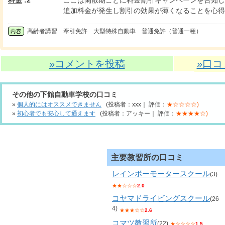
料金
:2
ここは閑散期ごとに料金割引キャンペーンを告知し
追加料金が発生し割引の効果が薄くなることを心得
高齢者講習 牽引免許 大型特殊自動車 普通免許（普通一種）
»コメントを投稿
»口
その他の下館自動車学校の口コミ
»
個人的にはオススメできません
(投稿者：xxx｜ 評価：
★☆☆☆☆)
»
初心者でも安心して通えます
(投稿者：アッキー｜ 評価：
★★★★☆)
主要教習所の口コミ
レインボーモータースクール
(3)
★★☆☆☆
2.0
コヤマドライビングスクール
(26
4)
★★★☆☆
2.6
コマツ教習所
(22)
★☆☆☆☆
1.5