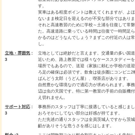
す。
実車はある程度ポイントは教えてくれますが、よほ
ないまま検定日を迎えるのが不安な部分ではありま
それと高速教習のために学校～土浦を往復して常磐
た。高速道路に乗っている時間は往復で一時間足ら
かるのはどうなんでしょう？まずこの付近の人は常
し。
立地・雰囲気
:
立地としては絶妙だと言えます。交通量の多い国道
3
近いため、路上教習では様々なケーススタディーを
場所でもあるので、送迎（家族に頼むか学校の送迎
ろ足の確保は必須です。飲食は徒歩圏にコンビニ2
ばんどう太郎（うどん屋）、喫茶店があります。
自然豊かな環境なので適応力が求められます。事務
辺は虫の天国です。特に第一教室の手前の自販機付
え切れません。
サポート対応
:
事務所のスタッフは丁寧に接遇していると感じまし
3
おろそかにしてない部分は好感が持てます。
ただ先述の通りスタッフは全員茨城人ですから茨城
齬がありそうな危うさを感じはします。