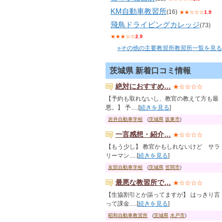
KM自動車教習所
(16)
★★☆☆☆
1.9
飛鳥ドライビングカレッジ
(73)
★★★☆☆
2.9
»その他の主要教習所教習所一覧を見る
茨城県 新着口コミ情報
絶対におすすめ…
★☆☆☆☆
【予約も取れないし、教官の教えて方も最
悪。】 予.....[
続きを見る
]
岩井自動車学校
(
茨城県
坂東市
)
一言感想・紹介…
★☆☆☆☆
【もう少し】 教官かもしれないけど サラ
リーマン.....[
続きを見る
]
友部自動車学校
(
茨城県
笠間市
)
最悪な教習所で…
★☆☆☆☆
【生協割引とか謳ってますが】 はっきり言
って課金.....[
続きを見る
]
昭和自動車教習所
(
茨城県
水戸市
)