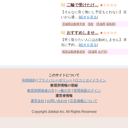
二輪で受けたけ…
★☆☆☆☆
【そんなに良く無いし予定もとれない】 近
いから通.....[
続きを見る
]
茨城県自動車学校
境校
(
茨城県
猿島郡
)
おすすめしませ…
★☆☆☆☆
【早く取りたい人にはお勧めしません】 本
当に予約.....[
続きを見る
]
昭和自動車教習所
(
茨城県
水戸市
)
このサイトについて
利用規約
|
プライバシーポリシー
|
口コミガイドライン
教習所情報の登録
教習所関係者の方
|
一般の方
|
管理画面ログイン
運営者情報
運営会社
|
お問い合わせ
|
広告掲載について
Copyright Jobikai Inc. All Rights Reserved