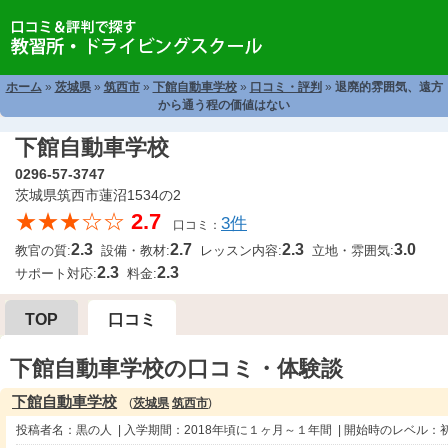
ホーム
»
茨城県
»
筑西市
»
下館自動車学校
»
口コミ・評判
»
退廃的雰囲気、遠方
から通う程の価値はない
下館自動車学校
0296-57-3747
茨城県筑西市蓮沼1534の2
★★★☆☆
2.7
3件
口コミ：
2.3
2.7
2.3
3.0
教官の質:
設備・教材:
レッスン内容:
立地・雰囲気:
2.3
2.3
サポート対応:
料金:
TOP
口コミ
下館自動車学校の口コミ・体験談
下館自動車学校
(
茨城県
筑西市
)
投稿者名：黒の人 | 入学期間：2018年頃に１ヶ月～１年間 | 開始時のレベル：