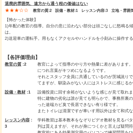
退廃的雰囲気、遠方から通う程の価値はない
★★★☆☆
教官の質:
2
設備・教材:
1
レッスン内容:
3
立地・雰囲気
【怖かった体験】
1)年配の教官の指導。自分の意に沿わない部分は頭ごなしに怒鳴る
は。
2)送迎車の運転手。用もなくアクセルやハンドルを小刻みに操作す
【各評価理由】
教官の質
:2
教官によって指導のやり方や熱量に差があります。
につれ言葉がキツめになるようです。
それとスタッフ全員に共通しているのが茨城訛りで
てますが、馴染みがない人にはストレスに感じるか
設備・教材
:1
設備投資に回す余裕がないような感じが見て取れま
特に建物の劣化は誰が見ても明らかで、事務所裏の
った途端カビ臭で長居できない有り様です。
またトイレは清潔ですが車いす用以外は全て和式な
レッスン内容
:
学科教習は基本教本をなぞりビデオ教材を見るパタ
3
判は貰えますが、それが身につくかと言えば疑問符
教室前にある効果測定用のパソコンで練習問題をひ