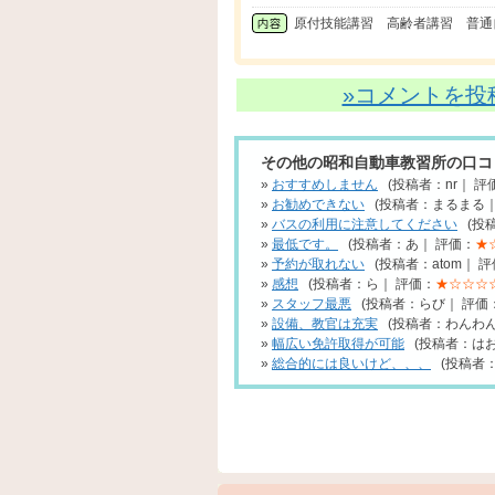
原付技能講習 高齢者講習 普通
»コメントを投
その他の昭和自動車教習所の口コ
»
おすすめしません
(投稿者：nr｜ 評
»
お勧めできない
(投稿者：まるまる｜
»
バスの利用に注意してください
(投稿
»
最低です。
(投稿者：あ｜ 評価：
★
»
予約が取れない
(投稿者：atom｜ 
»
感想
(投稿者：ら｜ 評価：
★☆☆☆☆
»
スタッフ最悪
(投稿者：らび｜ 評価
»
設備、教官は充実
(投稿者：わんわん
»
幅広い免許取得が可能
(投稿者：はお
»
総合的には良いけど、、、
(投稿者：