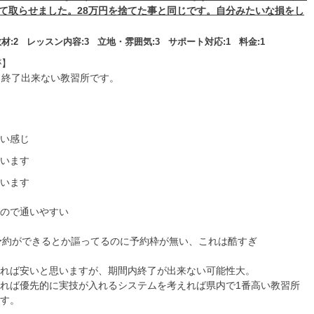
て取らせました。28万円を捨てた事と同じです。自分みたいな損をし
材:
2
レッスン内容:
3
立地・雰囲気:
3
サポート対応:
1
料金:
1
が】
と終了出来ない教習所です。
い感じ
います
います
ので通いやすい
の予約ができるとか謳ってるのに予約枠が無い、これは酷すぎ
れば安いと思いますが、期間内終了が出来ない可能性大。
れば優先的に実技が入れるシステムを考えれば県内で1番高い教習所
す。