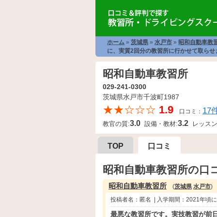
ホーム
»
茨城県
»
水戸市
»
昭和自動車教
に、実質2回分の教習所に行かせて取らせ
昭和自動車教習所
029-241-0300
茨城県水戸市千波町1987
★★☆☆☆
1.9
17
口コミ：
3.0
3.2
教官の質:
設備・教材:
レッスン
TOP
口コミ
昭和自動車教習所の口
昭和自動車教習所
(
茨城県
水戸市
)
投稿者名：匿名 | 入学期間：2021年頃
最悪な教習所です。実技教習が前