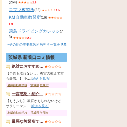
(264)
★★★☆☆
2.6
コマツ教習所
(22)
★☆☆☆☆
1.5
KM自動車教習所
(16)
★★☆☆☆
1.9
飛鳥ドライビングカレッジ
(7
3)
★★★☆☆
2.9
»その他の主要教習所教習所一覧を見る
茨城県 新着口コミ情報
絶対におすすめ…
★☆☆☆☆
【予約も取れないし、教官の教えて方
も最悪。】 予.....[
続きを見る
]
岩井自動車学校
(
茨城県
坂東市
)
一言感想・紹介…
★☆☆☆☆
【もう少し】 教官かもしれないけど
サラリーマン.....[
続きを見る
]
友部自動車学校
(
茨城県
笠間市
)
最悪な教習所で…
★☆☆☆☆