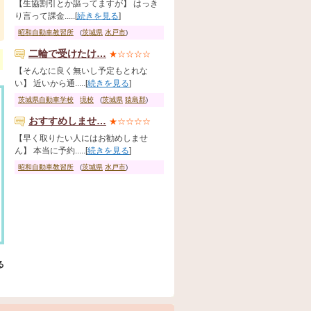
【生協割引とか謳ってますが】 はっき
り言って課金.....[
続きを見る
]
昭和自動車教習所
(
茨城県
水戸市
)
二輪で受けたけ…
★☆☆☆☆
【そんなに良く無いし予定もとれな
い】 近いから通.....[
続きを見る
]
茨城県自動車学校
境校
(
茨城県
猿島郡
)
おすすめしませ…
★☆☆☆☆
【早く取りたい人にはお勧めしませ
ん】 本当に予約.....[
続きを見る
]
昭和自動車教習所
(
茨城県
水戸市
)
る