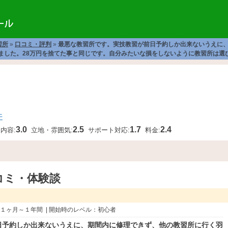
習所
»
口コミ・評判
»
最悪な教習所です。実技教習が前日予約しか出来ないうえに
ました。28万円を捨てた事と同じです。自分みたいな損をしないように教習所は選
件
3.0
2.5
1.7
2.4
内容:
立地・雰囲気:
サポート対応:
料金:
コミ・体験談
に１ヶ月～１年間 | 開始時のレベル：初心者
日予約しか出来ないうえに、期間内に修理できず、他の教習所に行く羽