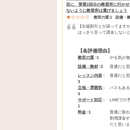
目に、実質2回分の教習所に行かせ
ないように教習所は選びましょう
★☆☆☆☆
教官の質:
1
設備・教
【生協割引とか謳ってます
はっきり言って課金しない
【各評価理由】
教官の質
:1
やる気が無
設備・教材
:2
普通だと思
レッスン内容
:
普通だと思
3
立地・雰囲気
:
バスもある
3
サポート対応
:
LINEで
1
料金
:1
普通に取れ
割増課金す
だと思いま