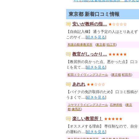
»その他の主要教習所教習所一覧を見る
東京都 新着口コミ情報
安いが教科の指…
★☆☆☆☆
【自由記入欄】 通う予定の人はとりあえず
このサイ.....[
続きを見る
]
和泉自動車教習所
(
東京都
狛江市
)
教官がしっかり…
★★★★★
【教習所の良かった点、悪かった点】 口コ
ミを見て.....[
続きを見る
]
町田ドライヴィングスクール
(
東京都
町田市
)
あれれ
★★☆☆☆
【バイクの免許取得のため】 口コミ投稿が
うまくで.....[
続きを見る
]
コヤマドライビングスクール
石神井校
(
東京
都
練馬区
)
楽しい教習所！
★★★★★
【オススメする理由】 専任制なので、自分
の運転の.....[
続きを見る
]