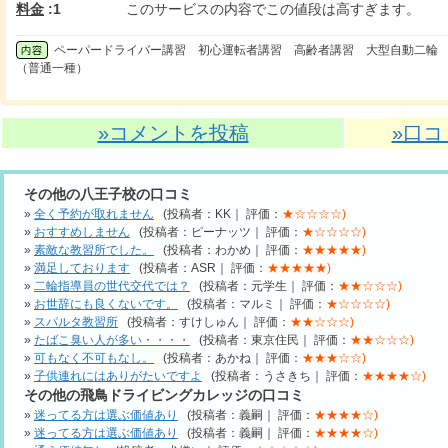
料金
:1
このサービスの内容でこの値段は高すぎます。
ペーパードライバー講習 初心運転者講習 高齢者講習 大型自動二輪 
（普通一種）
»コメントを投稿
»口
その他の八王子校の口コミ
»
全く予約が取れません
(投稿者：KK｜ 評価：
★☆☆☆☆)
»
おすすめしません
(投稿者：ピーナッツ｜ 評価：
★☆☆☆☆)
»
素敵な教習所でした。
(投稿者：わかめ｜ 評価：
★★★★★)
»
満足しております
(投稿者：ASR｜ 評価：
★★★★★)
»
二輪指導員の世代交代では？
(投稿者：元学生｜ 評価：
★★☆☆☆)
»
お世辞にも良くないです。
(投稿者：マルミ｜ 評価：
★☆☆☆☆)
»
スパルタ教習所
(投稿者：すけしゅん｜ 評価：
★★☆☆☆)
»
たばこ臭い人が多い・・・・
(投稿者：東京住民｜ 評価：
★★☆☆☆)
»
可もなく不可もなし。
(投稿者：あかね｜ 評価：
★★★☆☆)
»
子供連れにはありがたいですよ
(投稿者：うさきち｜ 評価：
★★★★☆)
その他の飛鳥ドライビングカレッジの口コミ
»
迷ってる方は選ぶ価値あり
(投稿者：義嗣｜ 評価：
★★★★☆)
»
迷ってる方は選ぶ価値あり
(投稿者：義嗣｜ 評価：
★★★★☆)