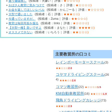
»
通う価値無し
(投稿者：犬嫌い｜ 評価：
★☆☆☆☆)
»
おばさん教官に気をつけて
(投稿者：さ｜ 評価：
★☆☆☆☆)
»
お金を返してほしいレベル
(投稿者：かんごーる｜ 評価：
★☆☆☆☆)
»
大型で通いました
(投稿者：石｜ 評価：
★★★☆☆)
»
今通っていますが。
(投稿者：Zuma｜ 評価：
★★☆☆☆)
»
教官は毎回耳垢を掘る
(投稿者：links｜ 評価：
★☆☆☆☆)
»
【大型一種】良いですよ
(投稿者：まなた｜ 評価：
★★★★☆)
»
オススメできない
(投稿者：いちろう｜ 評価：
★★☆☆☆)
主要教習所の口コミ
レインボーモータースクール
(3)
★★☆☆☆
2.0
コヤマドライビングスクール
(26
4)
★★★☆☆
2.6
コマツ教習所
(22)
★☆☆☆☆
1.5
KM自動車教習所
(16)
★★☆☆☆
1.9
飛鳥ドライビングカレッジ
(73)
★★★☆☆
2.9