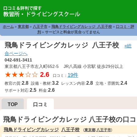
ホーム
»
東京都
»
八王子市
»
飛鳥ドライビングカレッジ 八王子校
»
口コミ・評
判
»
サービスと料金が見合ってません
飛鳥ドライビングカレッジ 八王子校
«総
合ページへ
042-691-3411
東京都八王子市左入町652-5 JR八高線 小宮駅 徒歩29分以上
★★★☆☆
2.6
19件
口コミ：
2.8
3.2
2.8
2.4
教官の質:
設備・教材:
レッスン内容:
立地・雰囲気:
2.5
2.6
サポート対応:
料金:
TOP
口コミ
飛鳥ドライビングカレッジ 八王子校の口コ
飛鳥ドライビングカレッジ
八王子校
(
東京都
八王子市
)