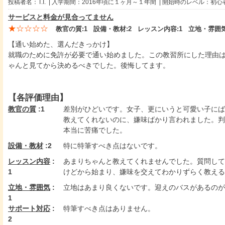
投稿者名：T.I. | 入学期間：2016年頃に１ヶ月～１年間 | 開始時のレベル：初心
サービスと料金が見合ってません
★☆☆☆☆
教官の質:
1
設備・教材:
2
レッスン内容:
1
立地・雰囲気
【通い始めた、選んだきっかけ】
就職のために免許が必要で通い始めました。この教習所にした理由
ゃんと見てから決めるべきでした。後悔してます。
【各評価理由】
教官の質
:1
差別がひどいです。女子、更にいうと可愛い子にば
教えてくれないのに、嫌味ばかり言われました。判
本当に苦痛でした。
設備・教材
:2
特に特筆すべき点はないです。
レッスン内容
:
あまりちゃんと教えてくれませんでした。質問して
1
けどから始まり、嫌味を交えてわかりずらく教える
立地・雰囲気
:
立地はあまり良くないです。迎えのバスがあるのが
1
サポート対応
:
特筆すべき点はありません。
2