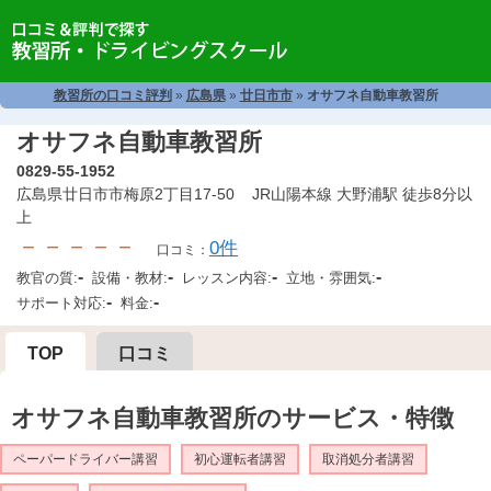
教習所の口コミ評判
»
広島県
»
廿日市市
»
オサフネ自動車教習所
オサフネ自動車教習所
0829-55-1952
広島県廿日市市梅原2丁目17-50 JR山陽本線 大野浦駅 徒歩8分以
上
－－－－－
0件
口コミ：
-
-
-
-
教官の質:
設備・教材:
レッスン内容:
立地・雰囲気:
-
-
サポート対応:
料金:
TOP
口コミ
オサフネ自動車教習所のサービス・特徴
ペーパードライバー講習
初心運転者講習
取消処分者講習