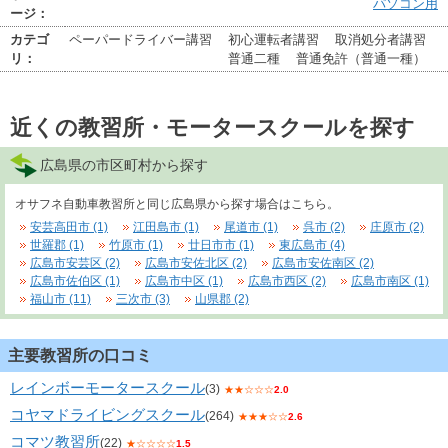
パソコン用
ージ：
カテゴ
ペーパードライバー講習
初心運転者講習
取消処分者講習
リ：
普通二種
普通免許（普通一種）
近くの教習所・モータースクールを探す
広島県の市区町村から探す
オサフネ自動車教習所と同じ広島県から探す場合はこちら。
安芸高田市 (1)
江田島市 (1)
尾道市 (1)
呉市 (2)
庄原市 (2)
世羅郡 (1)
竹原市 (1)
廿日市市 (1)
東広島市 (4)
広島市安芸区 (2)
広島市安佐北区 (2)
広島市安佐南区 (2)
広島市佐伯区 (1)
広島市中区 (1)
広島市西区 (2)
広島市南区 (1)
福山市 (11)
三次市 (3)
山県郡 (2)
主要教習所の口コミ
レインボーモータースクール
(3)
★★☆☆☆
2.0
コヤマドライビングスクール
(264)
★★★☆☆
2.6
コマツ教習所
(22)
★☆☆☆☆
1.5