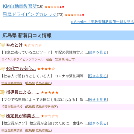
KM自動車教習所
(16)
★★☆☆☆
1.9
飛鳥ドライビングカレッジ
(73)
★★★☆☆
2.9
»その他の主要教習所教習所一覧を見る
広島県 新着口コミ情報
やめとけ
★☆☆☆☆
【印象に残っているエピソード】 年配の男性教官と.....[
続きを見る
]
ロイヤルドライビングスクール
福山
(
広島県
福山市
)
40代でも安心…
★★★★☆
【社会人で通おうとしている人】 コロナや繁忙期等.....[
続きを見る
]
中国自動車学校
(
広島県
広島市南区
)
指導員による、…
★★★★★
【マジで指導員によって天国にも地獄にもなる】 散.....[
続きを見る
]
沼田自動車学校
(
広島県
広島市安佐南区
)
検定員が卒業さ…
★☆☆☆☆
【検定員がクソ】 検定員が金儲けのために、生徒を.....[
続きを見る
]
中国自動車学校
(
広島県
広島市南区
)