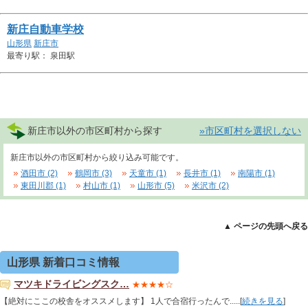
新庄自動車学校
山形県
新庄市
最寄り駅： 泉田駅
新庄市以外の市区町村から探す
»市区町村を選択しない
新庄市以外の市区町村から絞り込み可能です。
酒田市 (2)
鶴岡市 (3)
天童市 (1)
長井市 (1)
南陽市 (1)
東田川郡 (1)
村山市 (1)
山形市 (5)
米沢市 (2)
▲ ページの先頭へ戻る
山形県 新着口コミ情報
マツキドライビングスク…
★★★★☆
【絶対にここの校舎をオススメします】 1人で合宿行ったんで.....[
続きを見る
]