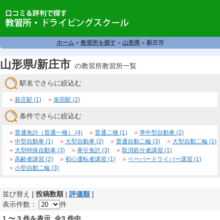
ホーム
»
教習所を探す
»
山形県
»
新庄市
山形県/新庄市
の教習所教習所一覧
駅名でさらに絞込む
新庄駅 (1)
泉田駅 (2)
条件でさらに絞込む
普通免許（普通一種） (4)
普通二種 (1)
準中型自動車 (2)
中型自動車 (1)
大型自動車 (2)
普通自動二輪 (3)
大型自動二輪 (1)
大型特殊自動車 (3)
牽引免許 (3)
取消処分者講習 (1)
高齢者講習 (2)
初心運転者講習 (1)
ペーパードライバー講習 (1)
小型自動二輪 (3)
並び替え [
投稿数順
|
評価順
]
表示件数：
件
1 〜 3 件を表示 全3 件中