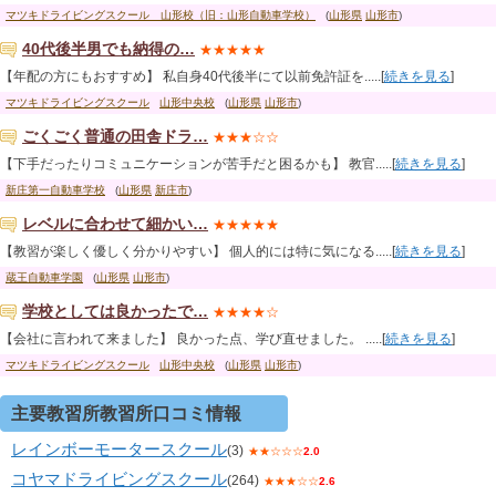
マツキドライビングスクール 山形校（旧：山形自動車学校）
(
山形県
山形市
)
40代後半男でも納得の…
★★★★★
【年配の方にもおすすめ】 私自身40代後半にて以前免許証を.....[
続きを見る
]
マツキドライビングスクール
山形中央校
(
山形県
山形市
)
ごくごく普通の田舎ドラ…
★★★☆☆
【下手だったりコミュニケーションが苦手だと困るかも】 教官.....[
続きを見る
]
新庄第一自動車学校
(
山形県
新庄市
)
レベルに合わせて細かい…
★★★★★
【教習が楽しく優しく分かりやすい】 個人的には特に気になる.....[
続きを見る
]
蔵王自動車学園
(
山形県
山形市
)
学校としては良かったで…
★★★★☆
【会社に言われて来ました】 良かった点、学び直せました。 .....[
続きを見る
]
マツキドライビングスクール
山形中央校
(
山形県
山形市
)
主要教習所教習所口コミ情報
レインボーモータースクール
(3)
★★☆☆☆
2.0
コヤマドライビングスクール
(264)
★★★☆☆
2.6