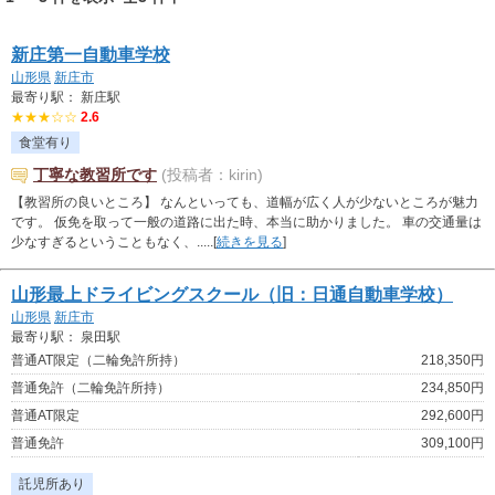
新庄第一自動車学校
山形県
新庄市
最寄り駅： 新庄駅
★★★☆☆
2.6
食堂有り
丁寧な教習所です
(投稿者：kirin)
【教習所の良いところ】 なんといっても、道幅が広く人が少ないところが魅力
です。 仮免を取って一般の道路に出た時、本当に助かりました。 車の交通量は
少なすぎるということもなく、.....[
続きを見る
]
山形最上ドライビングスクール（旧：日通自動車学校）
山形県
新庄市
最寄り駅： 泉田駅
普通AT限定（二輪免許所持）
218,350円
普通免許（二輪免許所持）
234,850円
普通AT限定
292,600円
普通免許
309,100円
託児所あり