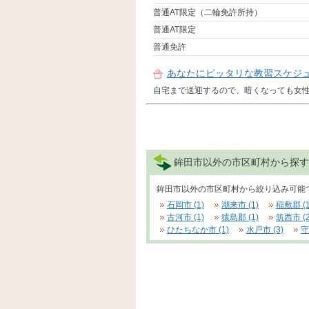
普通AT限定（二輪免許所持）
普通AT限定
普通免許
あなたにピッタリな教習スケジ
自宅まで送迎するので、暗くなっても女性の
鉾田市以外の市区町村から探す
鉾田市以外の市区町村から絞り込み可能
石岡市 (1)
潮来市 (1)
稲敷郡 (1
古河市 (1)
猿島郡 (1)
筑西市 (2
ひたちなか市 (1)
水戸市 (3)
守