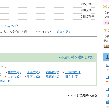
235,620円
288,970円
【そ
288,970円
ら通っ
茨
ュールを作成…
方でも安心して通っていただけます‼…..[
続きを見る
]
【早
予約が
昭
»市区町村を選択しない
です。
☆
)
笠間市 (2)
鹿嶋市 (1)
神栖市 (2)
北茨城市 (1)
)
土浦市 (2)
那珂市 (2)
坂東市 (1)
日立市 (2)
谷市 (1)
★
▲ ページの先頭へ戻る
☆