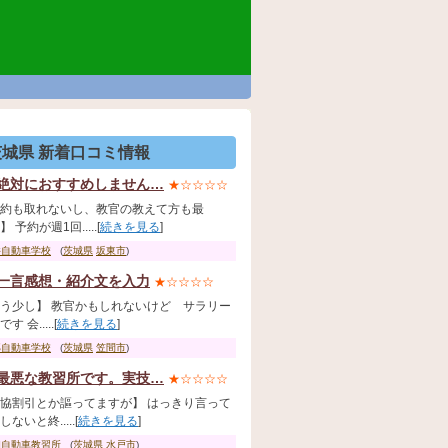
茨城県 新着口コミ情報
絶対におすすめしません…
★☆☆☆☆
約も取れないし、教官の教えて方も最
 予約が週1回.....[
続きを見る
]
井自動車学校
(
茨城県
坂東市
)
一言感想・紹介文を入力
★☆☆☆☆
う少し】 教官かもしれないけど サラリー
す 会.....[
続きを見る
]
部自動車学校
(
茨城県
笠間市
)
最悪な教習所です。実技…
★☆☆☆☆
協割引とか謳ってますが】 はっきり言って
ないと終.....[
続きを見る
]
和自動車教習所
(
茨城県
水戸市
)