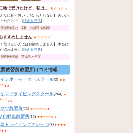
二輪で受けたけど、私は…
★☆☆☆☆
んなに良く無いし予定もとれない】 近いか
ただけで.....[
続きを見る
]
城県自動車学校
境校
(
茨城県
猿島郡
)
おすすめしません
★☆☆☆☆
く取りたい人にはお勧めしません】 本当に
取れませ.....[
続きを見る
]
和自動車教習所
(
茨城県
水戸市
)
主要教習所教習所口コミ情報
レインボーモータースクール
(3)
★★
☆☆
2.0
コヤマドライビングスクール
(264)
★
★☆☆
2.6
コマツ教習所
(22)
★☆☆☆☆
1.5
KM自動車教習所
(16)
★★☆☆☆
1.9
飛鳥ドライビングカレッジ
(73)
★★★
☆
2.9