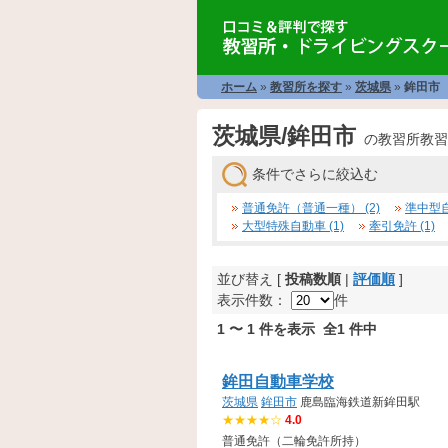
ホーム
»
教習所を探す
»
茨城県
»
鉾田市
茨城県/鉾田市
の教習所教習
条件でさらに絞込む
普通免許（普通一種） (2)
準中型自
大型特殊自動車 (1)
牽引免許 (1)
並び替え [
投稿数順
|
評価順
]
表示件数：
件
1 〜 1 件を表示 全1 件中
鉾田自動車学校
茨城県
鉾田市
鹿島臨海鉄道新鉾田駅
★★★★☆
4.0
普通免許（二輪免許所持）