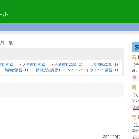
所一覧
動車 (1)
大型自動車 (1)
普通自動二輪 (1)
大型自動二輪 (1)
【予
高齢者講習 (1)
原付技能講習 (1)
ペーパードライバー講習 (1)
悪。】
岩
【も
マンで
友
【生
課金し
222,420円
昭