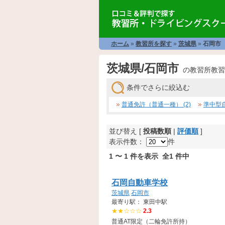
ホーム
»
教習所を探す
»
茨城県
»
石岡市
茨城県/石岡市
の教習所教習
条件でさらに絞込む
普通免許（普通一種） (2)
準中型自
並び替え [
投稿数順
|
評価順
]
表示件数：
件
1 〜 1 件を表示 全1 件中
石岡自動車学校
茨城県
石岡市
最寄り駅： 東田中駅
★★☆☆☆
2.3
普通AT限定（二輪免許所持）