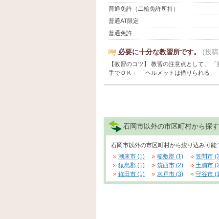
普通免許（二輪免許所持）
普通AT限定
普通免許
必要に十分な教習所です。
(投
【教習のコツ】 教習の注意点として、 
手でＯＫ」 「ヘルメットは借りられる」 と、
石岡市以外の市区町村から探す
石岡市以外の市区町村から絞り込み可能
潮来市 (1)
稲敷郡 (1)
笠間市 (2
猿島郡 (1)
筑西市 (2)
土浦市 (2
鉾田市 (1)
水戸市 (3)
守谷市 (1