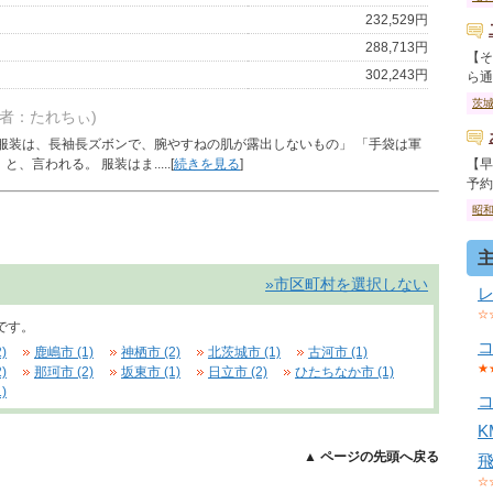
232,529円
288,713円
【そ
302,243円
ら通っ
茨
稿者：たれちぃ)
「服装は、長袖長ズボンで、腕やすねの肌が露出しないもの」 「手袋は軍
言われる。 服装はま.....[
続きを見る
]
【早
予約が
昭
»市区町村を選択しない
☆
です。
)
鹿嶋市 (1)
神栖市 (2)
北茨城市 (1)
古河市 (1)
★
)
那珂市 (2)
坂東市 (1)
日立市 (2)
ひたちなか市 (1)
)
▲ ページの先頭へ戻る
☆