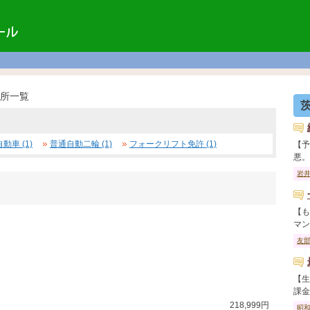
所一覧
動車 (1)
普通自動二輪 (1)
フォークリフト免許 (1)
【予
悪。】
岩
【も
マンで
友
【生
課金し
218,999円
昭