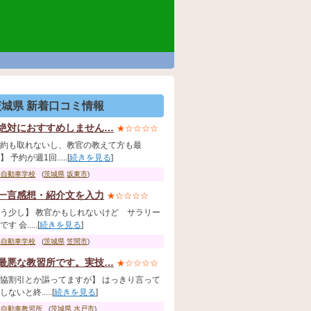
茨城県 新着口コミ情報
絶対におすすめしません…
★☆☆☆☆
約も取れないし、教官の教えて方も最
 予約が週1回.....[
続きを見る
]
井自動車学校
(
茨城県
坂東市
)
一言感想・紹介文を入力
★☆☆☆☆
う少し】 教官かもしれないけど サラリー
す 会.....[
続きを見る
]
部自動車学校
(
茨城県
笠間市
)
最悪な教習所です。実技…
★☆☆☆☆
協割引とか謳ってますが】 はっきり言って
ないと終.....[
続きを見る
]
和自動車教習所
(
茨城県
水戸市
)