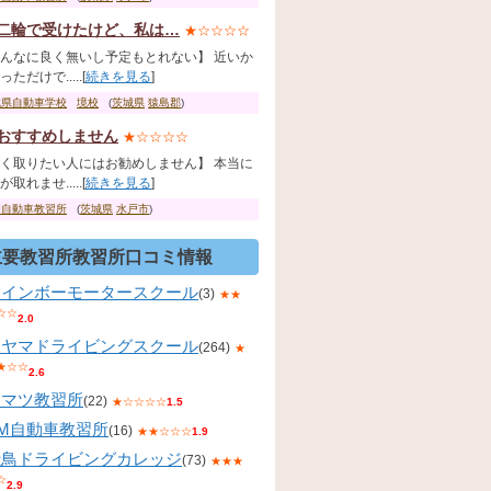
二輪で受けたけど、私は…
★☆☆☆☆
んなに良く無いし予定もとれない】 近いか
ただけで.....[
続きを見る
]
城県自動車学校
境校
(
茨城県
猿島郡
)
おすすめしません
★☆☆☆☆
く取りたい人にはお勧めしません】 本当に
取れませ.....[
続きを見る
]
和自動車教習所
(
茨城県
水戸市
)
主要教習所教習所口コミ情報
レインボーモータースクール
(3)
★★
☆☆
2.0
コヤマドライビングスクール
(264)
★
★☆☆
2.6
コマツ教習所
(22)
★☆☆☆☆
1.5
KM自動車教習所
(16)
★★☆☆☆
1.9
飛鳥ドライビングカレッジ
(73)
★★★
☆
2.9