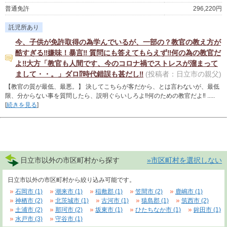
普通免許
296,220円
託児所あり
今、子供が免許取得の為学んでいるが、一部の？教官の教え方が
酷すぎる‼️嫌味！暴言‼️ 質問にも答えてもらえず‼️何の為の教官だ
よ‼️大方「教官も人間です、今のコロナ禍でストレスが溜まって
まして・・。」ダロ⁉️時代錯誤も甚だし‼️
(投稿者：日立市の親父)
【教官の質が最低、最悪。】 決してこちらが客だから、とは言わないが、最低
限、分からない事を質問したら、説明ぐらいしろよ‼️何のための教官だよ‼️ .....
[
続きを見る
]
日立市以外の市区町村から探す
»市区町村を選択しない
日立市以外の市区町村から絞り込み可能です。
石岡市 (1)
潮来市 (1)
稲敷郡 (1)
笠間市 (2)
鹿嶋市 (1)
神栖市 (2)
北茨城市 (1)
古河市 (1)
猿島郡 (1)
筑西市 (2)
土浦市 (2)
那珂市 (2)
坂東市 (1)
ひたちなか市 (1)
鉾田市 (1)
水戸市 (3)
守谷市 (1)