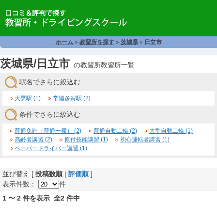
ホーム
»
教習所を探す
»
茨城県
»
日立市
茨城県/日立市
の教習所教習所一覧
駅名でさらに絞込む
大甕駅 (1)
常陸多賀駅 (2)
条件でさらに絞込む
普通免許（普通一種） (2)
普通自動二輪 (2)
大型自動二輪 (1)
高齢者講習 (2)
原付技能講習 (1)
初心運転者講習 (1)
ペーパードライバー講習 (1)
並び替え [
投稿数順
|
評価順
]
表示件数：
件
1 〜 2 件を表示 全2 件中