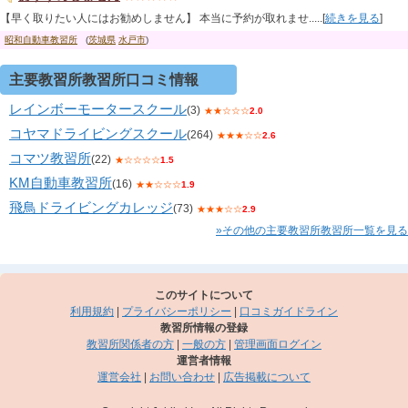
【早く取りたい人にはお勧めしません】 本当に予約が取れませ.....[
続きを見る
]
昭和自動車教習所
(
茨城県
水戸市
)
主要教習所教習所口コミ情報
レインボーモータースクール
(3)
★★☆☆☆
2.0
コヤマドライビングスクール
(264)
★★★☆☆
2.6
コマツ教習所
(22)
★☆☆☆☆
1.5
KM自動車教習所
(16)
★★☆☆☆
1.9
飛鳥ドライビングカレッジ
(73)
★★★☆☆
2.9
»その他の主要教習所教習所一覧を見る
このサイトについて
利用規約
|
プライバシーポリシー
|
口コミガイドライン
教習所情報の登録
教習所関係者の方
|
一般の方
|
管理画面ログイン
運営者情報
運営会社
|
お問い合わせ
|
広告掲載について