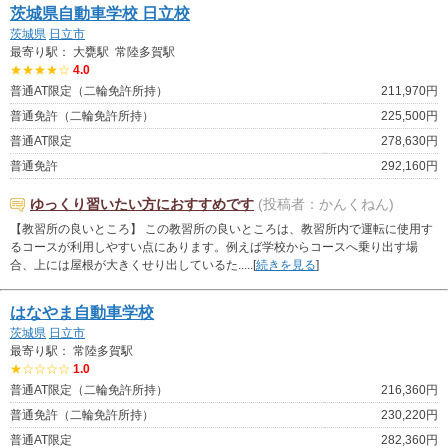
茨城県自動車学校 日立校
茨城県
日立市
最寄り駅： 大甕駅 常陸多賀駅
★★★★☆
4.0
普通AT限定（二輪免許所持）
211,970円
普通免許（二輪免許所持）
225,500円
普通AT限定
278,630円
普通免許
292,160円
ゆっくり習いたい方におすすめです
(投稿者：かんくねん)
【教習所の良いところ】 この教習所の良いところは、教習所内で運転に使用す
るコースが利用しやすい点にあります。例えば学校からコースへ乗り出す場
合、上には屋根が大きくせり出しているた.....[
続きを見る
]
はなやま自動車学校
茨城県
日立市
最寄り駅： 常陸多賀駅
★☆☆☆☆
1.0
普通AT限定（二輪免許所持）
216,360円
普通免許（二輪免許所持）
230,220円
普通AT限定
282,360円