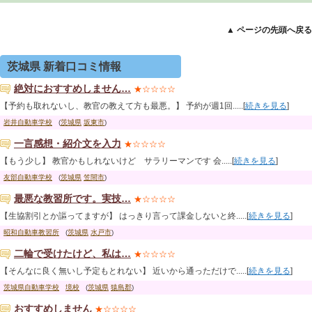
▲ ページの先頭へ戻る
茨城県 新着口コミ情報
絶対におすすめしません…
★☆☆☆☆
【予約も取れないし、教官の教えて方も最悪。】 予約が週1回.....[
続きを見る
]
岩井自動車学校
(
茨城県
坂東市
)
一言感想・紹介文を入力
★☆☆☆☆
【もう少し】 教官かもしれないけど サラリーマンです 会.....[
続きを見る
]
友部自動車学校
(
茨城県
笠間市
)
最悪な教習所です。実技…
★☆☆☆☆
【生協割引とか謳ってますが】 はっきり言って課金しないと終.....[
続きを見る
]
昭和自動車教習所
(
茨城県
水戸市
)
二輪で受けたけど、私は…
★☆☆☆☆
【そんなに良く無いし予定もとれない】 近いから通っただけで.....[
続きを見る
]
茨城県自動車学校
境校
(
茨城県
猿島郡
)
おすすめしません
★☆☆☆☆