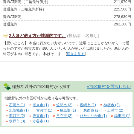
普通AT限定（二輪免許所持）
211,970円
普通免許（二輪免許所持）
225,500円
普通AT限定
278,630円
普通免許
292,160円
2人ほど教え方が壊滅的です。
(投稿者：名無し)
【悪いところ】 本当に行かない方がいいです。近場にここしかないから…で通
ったのですが教官の質が悪い人よりいい人が多いとは感じましたが、悪い人の
対応が本当に最悪です。 私はそこま.....[
続きを見る
]
稲敷郡以外の市区町村から探す
»市区町村を選択しない
稲敷郡以外の市区町村から絞り込み可能です。
石岡市 (1)
潮来市 (1)
笠間市 (2)
鹿嶋市 (1)
神栖市 (2)
北茨城市 (1)
古河市 (1)
猿島郡 (1)
筑西市 (2)
土浦市 (2)
那珂市 (2)
坂東市 (1)
日立市 (2)
ひたちなか市 (1)
鉾田市 (1)
水戸市 (3)
守谷市 (1)