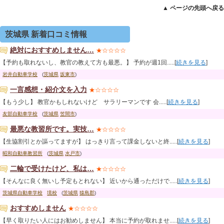
▲ ページの先頭へ戻る
茨城県 新着口コミ情報
絶対におすすめしません…
★☆☆☆☆
【予約も取れないし、教官の教えて方も最悪。】 予約が週1回.....[
続きを見る
]
岩井自動車学校
(
茨城県
坂東市
)
一言感想・紹介文を入力
★☆☆☆☆
【もう少し】 教官かもしれないけど サラリーマンです 会.....[
続きを見る
]
友部自動車学校
(
茨城県
笠間市
)
最悪な教習所です。実技…
★☆☆☆☆
【生協割引とか謳ってますが】 はっきり言って課金しないと終.....[
続きを見る
]
昭和自動車教習所
(
茨城県
水戸市
)
二輪で受けたけど、私は…
★☆☆☆☆
【そんなに良く無いし予定もとれない】 近いから通っただけで.....[
続きを見る
]
茨城県自動車学校
境校
(
茨城県
猿島郡
)
おすすめしません
★☆☆☆☆
【早く取りたい人にはお勧めしません】 本当に予約が取れませ.....[
続きを見る
]