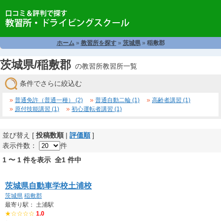
ホーム
»
教習所を探す
»
茨城県
»
稲敷郡
茨城県/稲敷郡
の教習所教習所一覧
条件でさらに絞込む
普通免許（普通一種） (2)
普通自動二輪 (1)
高齢者講習 (1)
原付技能講習 (1)
初心運転者講習 (1)
並び替え [
投稿数順
|
評価順
]
表示件数：
件
1 〜 1 件を表示 全1 件中
茨城県自動車学校土浦校
茨城県
稲敷郡
最寄り駅： 土浦駅
★☆☆☆☆
1.0