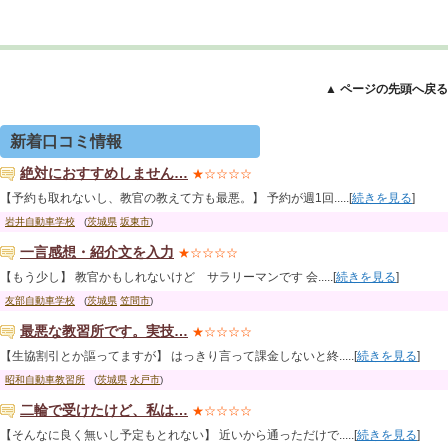
▲ ページの先頭へ戻る
新着口コミ情報
絶対におすすめしません…
★☆☆☆☆
【予約も取れないし、教官の教えて方も最悪。】 予約が週1回.....[
続きを見る
]
岩井自動車学校
(
茨城県
坂東市
)
一言感想・紹介文を入力
★☆☆☆☆
【もう少し】 教官かもしれないけど サラリーマンです 会.....[
続きを見る
]
友部自動車学校
(
茨城県
笠間市
)
最悪な教習所です。実技…
★☆☆☆☆
【生協割引とか謳ってますが】 はっきり言って課金しないと終.....[
続きを見る
]
昭和自動車教習所
(
茨城県
水戸市
)
二輪で受けたけど、私は…
★☆☆☆☆
【そんなに良く無いし予定もとれない】 近いから通っただけで.....[
続きを見る
]