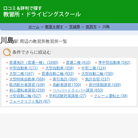
ホーム
≫
教室を探す
≫
茨城県
≫
筑西市
≫
川島
川島
駅 周辺の教習所教習所一覧
条件でさらに絞込む
普通免許（普通一種） (1690)
普通二種 (410)
準中型自動車 (592)
中型自動車 (171)
大型自動車 (358)
中型ニ種 (124)
大型二種 (187)
普通自動二輪 (933)
大型自動二輪 (700)
大型特殊自動車 (568)
牽引免許 (364)
免許合宿 (237)
取消処分者講習 (106)
高齢者講習 (700)
原付技能講習 (189)
初心運転者講習 (259)
ペーパードライバー講習 (650)
小型自動二輪 (527)
学科試験対策講座 (27)
クレーン運転士 (38)
フォークリフト免許 (97)