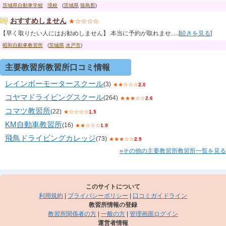
茨城県自動車学校
境校
(
茨城県
猿島郡
)
おすすめしません
★☆☆☆☆
【早く取りたい人にはお勧めしません】 本当に予約が取れませ.....[
続きを見る
]
昭和自動車教習所
(
茨城県
水戸市
)
主要教習所教習所口コミ情報
レインボーモータースクール
(3)
★★☆☆☆
2.0
コヤマドライビングスクール
(264)
★★★☆☆
2.6
コマツ教習所
(22)
★☆☆☆☆
1.5
KM自動車教習所
(16)
★★☆☆☆
1.9
飛鳥ドライビングカレッジ
(73)
★★★☆☆
2.9
»その他の主要教習所教習所一覧を見る
このサイトについて
利用規約
|
プライバシーポリシー
|
口コミガイドライン
教習所情報の登録
教習所関係者の方
|
一般の方
|
管理画面ログイン
運営者情報