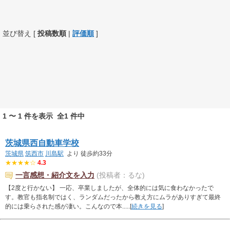
並び替え [
投稿数順
|
評価順
]
1 〜 1 件を表示 全1 件中
茨城県西自動車学校
茨城県
筑西市
川島駅
より 徒歩約33分
★★★★☆
4.3
一言感想・紹介文を入力
(投稿者：るな)
【2度と行かない】 一応、卒業しましたが、全体的には気に食わなかったで
す。教官も指名制ではく、ランダムだったから教え方にムラがありすぎて最終
的には乗らされた感が凄い。こんなので本.....[
続きを見る
]