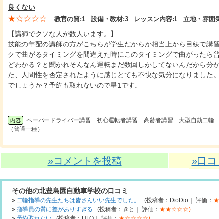
良くない
★☆☆☆☆
教官の質:
1
設備・教材:
3
レッスン内容:
1
立地・雰囲気
【講師でクソな人が数人います。】
技能の年配の講師の方がこちらが学生だからか相当上から目線で講習
クで曲がるタイミングを間違えた時にこのタイミングで曲がったら
どわかる？と聞かれそんなん運転まだ数回しかしてないんだから分
た、人間性を否定されたように感じとても不快な気分になりました
でしょうか？予約も取れないので星1です。
ペーパードライバー講習 初心運転者講習 高齢者講習 大型自動二輪 
（普通一種）
»コメントを投稿
»口
その他の北豊島園自動車学校の口コミ
»
二輪指導の先生たちは皆さんいい先生でした。
(投稿者：DioDio｜ 評価：
★
»
指導員の質に差がありすぎる
(投稿者：きと｜ 評価：
★★☆☆☆)
»
予約取れない
(投稿者：UFO｜ 評価：
★☆☆☆☆)