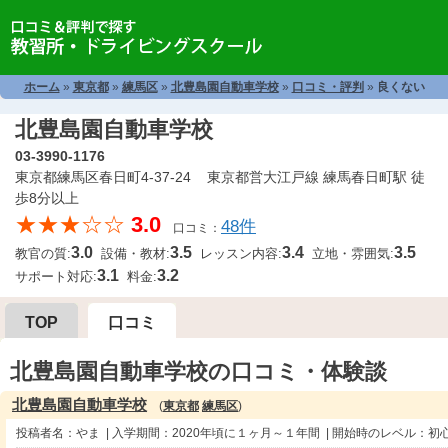
ホーム
»
東京都
»
練馬区
»
北豊島園自動車学校
»
口コミ・評判
»
良くない
北豊島園自動車学校
03-3990-1176
東京都練馬区春日町4-37-24 東京都営大江戸線 練馬春日町駅 徒
歩8分以上
★★★☆☆
3.0
48件
口コミ：
3.0
3.5
3.4
3.5
教官の質:
設備・教材:
レッスン内容:
立地・雰囲気:
3.1
3.2
サポート対応:
料金:
TOP
口コミ
北豊島園自動車学校の口コミ・体験談
北豊島園自動車学校
(
東京都
練馬区
)
投稿者名：やま | 入学期間：2020年頃に１ヶ月～１年間 | 開始時のレベル：初