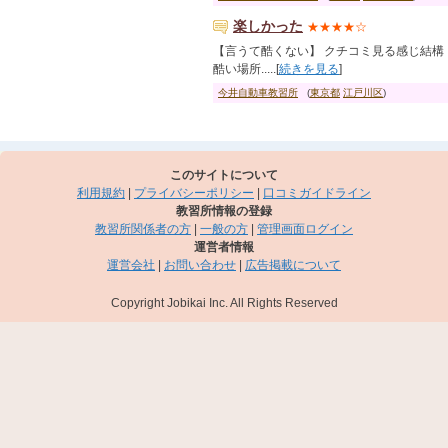
楽しかった
★★★★☆
【言うて酷くない】 クチコミ見る感じ結構
酷い場所.....[
続きを見る
]
今井自動車教習所
(
東京都
江戸川区
)
このサイトについて
利用規約
|
プライバシーポリシー
|
口コミガイドライン
教習所情報の登録
教習所関係者の方
|
一般の方
|
管理画面ログイン
運営者情報
運営会社
|
お問い合わせ
|
広告掲載について
Copyright Jobikai Inc. All Rights Reserved