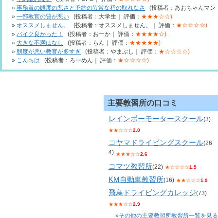
»
事務員の態度の悪さと予約の異常な程の取れなさ
(投稿者：あおちゃんマン｜
»
一部教官の質が悪い
(投稿者：大学生｜ 評価：
★★★☆☆)
»
オススメしません。
(投稿者：オススメしません。｜ 評価：
★☆☆☆☆)
»
バイク良かった！
(投稿者：おーか｜ 評価：
★★★★☆)
»
大きな不満はなし
(投稿者：らん｜ 評価：
★★★★★)
»
態度が悪い教官が多すぎ
(投稿者：やまぶし｜ 評価：
★☆☆☆☆)
»
こんちは
(投稿者：ろーめん｜ 評価：
★☆☆☆☆)
主要教習所の口コミ
レインボーモータースクール
(3)
★★☆☆☆
2.0
コヤマドライビングスクール
(26
4)
★★★☆☆
2.6
コマツ教習所
(22)
★☆☆☆☆
1.5
KM自動車教習所
(16)
★★☆☆☆
1.9
飛鳥ドライビングカレッジ
(73)
★★★☆☆
2.9
»その他の主要教習所教習所一覧を見る