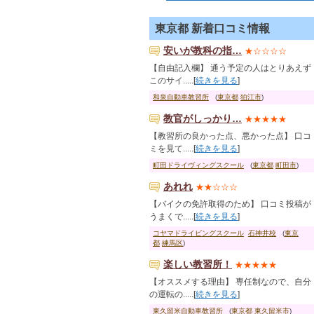
東京都 新着口コミ情報
安いが教科の指…
★☆☆☆☆
【自由記入欄】 通う予定の人はとりあえず
このサイ.....[
続きを見る
]
和泉自動車教習所
(
東京都
狛江市
)
教官がしっかり…
★★★★★
【教習所の良かった点、悪かった点】 口コ
ミを見て.....[
続きを見る
]
町田ドライヴィングスクール
(
東京都
町田市
)
あれれ
★★☆☆☆
【バイクの免許取得のため】 口コミ投稿が
うまくで.....[
続きを見る
]
コヤマドライビングスクール
石神井校
(
東京
都
練馬区
)
楽しい教習所！
★★★★★
【オススメする理由】 専任制なので、自分
の運転の.....[
続きを見る
]
東久留米自動車教習所
(
東京都
東久留米市
)