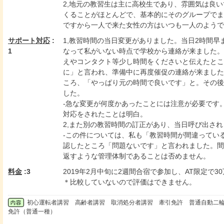
2,地元の教習生は主に高校生であり、雰囲気は良
くることがほとんどで、基本的にそのグループでま
ですから一人で来た女性の方はいつも一人のようで
サポート対応
:
1,教習時間の当日変更がありました。当日2時間
1
なって私がいない時点で学校から連絡が来ました。
えやコンタクト等少し時間をくださいと伝えたとこ
に」と言われ、準備中に再度催促の連絡が来ました
ころ、「やっぱり元の時間で良いです」と。その後
した。
-急な変更が何度かあったことには注意が必要です
対応をされたことは明白。
2,また別の教習時間の訂正があり、当日呼び出さ
-この件については、私も「教習時間が間違ってい
認したところ「問題ないです」と言われました。間
返すような管理体制であることは否めません。
料金
:3
2019年2月中旬に2週間合宿で参加し、AT限定で3
＊比較していないので評価はできません。
初心運転者講習 高齢者講習 取消処分者講習 牽引免許 普通自動二輪
免許（普通一種）