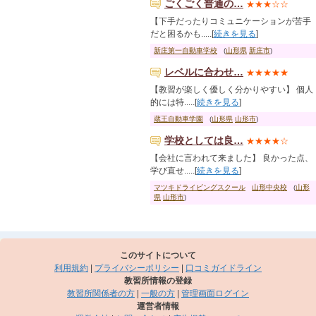
ごくごく普通の…
★★★☆☆
【下手だったりコミュニケーションが苦手
だと困るかも.....[
続きを見る
]
新庄第一自動車学校
(
山形県
新庄市
)
レベルに合わせ…
★★★★★
【教習が楽しく優しく分かりやすい】 個人
的には特.....[
続きを見る
]
蔵王自動車学園
(
山形県
山形市
)
学校としては良…
★★★★☆
【会社に言われて来ました】 良かった点、
学び直せ.....[
続きを見る
]
マツキドライビングスクール
山形中央校
(
山形
県
山形市
)
このサイトについて
利用規約
|
プライバシーポリシー
|
口コミガイドライン
教習所情報の登録
教習所関係者の方
|
一般の方
|
管理画面ログイン
運営者情報