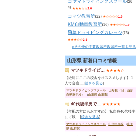
コヤマドライビングスクール
(26
4)
★★★☆☆
2.6
コマツ教習所
(22)
★☆☆☆☆
1.5
KM自動車教習所
(16)
★★☆☆☆
1.9
飛鳥ドライビングカレッジ
(73)
★★★☆☆
2.9
»その他の主要教習所教習所一覧を見る
山形県 新着口コミ情報
マツキドライビ…
★★★★☆
【絶対にここの校舎をオススメします】 1
人で合宿.....[
続きを見る
]
マツキドライビングスクール 山形校（旧：山形
自動車学校）
(
山形県
山形市
)
40代後半男で…
★★★★★
【年配の方にもおすすめ】 私自身40代後半
にて以.....[
続きを見る
]
マツキドライビングスクール
山形中央校
(
山形
県
山形市
)