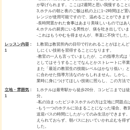
が挙げられます。ここは2週間と思い我慢すること
3,ホテルの朝と夜のご飯は机の上に1~2時間ほど
レンジが使用可能ですので、温めることができます
-長時間置かれた食事はあまり美味しいものではあ
4,ホテルの厨房にいる男性が、痰を吐き出していま
-これはもうやむを得ませんが、率直に不快でした
レッスン内容
:
1,教習は教習所内の目印で行われることがほとん
1
しにくい技術を習得することになります。
-教官の一人も言っていましたが、この指導方式は
としてはそうすることでなんとかストレートに卒業
また「最近の教習生の技能レベルはかなり低い」と
に合わせた指導方法なのかもしれません。しかし、
業時に身につけてほしい技術に照らし、この方法で
立地・雰囲気
:
1,ホテルは最寄駅から徒歩20分、コンビニまでは徒
1
分。
-私の泊まったビジネスホテルの方は立地に問題点
-もう一つのホテルに泊まることになった場合、教
送迎バスの時間にしたがってのみ生活ができます。
えられておらず、朝バスにおいていかれ止むを得ず
した。