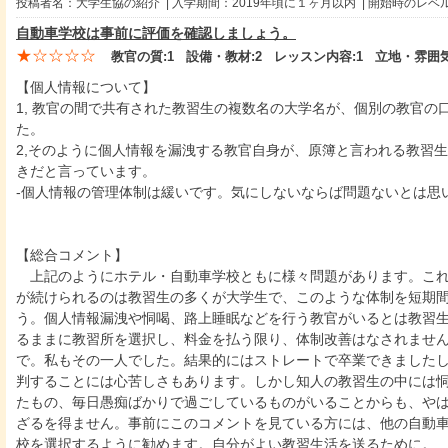
投稿者名：大学生協の紹介 | 入学期間：2019年頃に１ヶ月以内 | 開始時のレベ
自動車学校は事前に評価を確認しましょう。
★☆☆☆☆
教官の質:
1
設備・教材:
2
レッスン内容:
1
立地・雰囲気
【個人情報について】
1, 教官の間で共有された教習生の複数名の大学名が、個別の教官の
た。
2,そのように個人情報を漏洩する教官自身が、原簿と言われる教習
きだと言っています。
-個人情報の管理体制は緩いです。気にしないならば問題ないとは思
【総合コメント】
上記のようにホテル・自動車学校ともに様々問題があります。これ
が続けられるのは教習生の多くが大学生で、このような体制を短期
う。個人情報漏洩や恫喝、路上睡眠などを行う教官がいるとは教習
るままに教習所を選択し、料金を払う限り、体制改善はなされませ
で。私もその一人でした。結果的にはストレートで卒業できました
判することには心苦しさもあります。しかし知人の教習生の中には
たもの、毎日愚痴ばかりで過ごしているものがいることからも、や
ざるを得ません。事前にこのコメントを見ている方には、他の自動
校を選択するように勧めます。自分がよい教習生活を送るために。