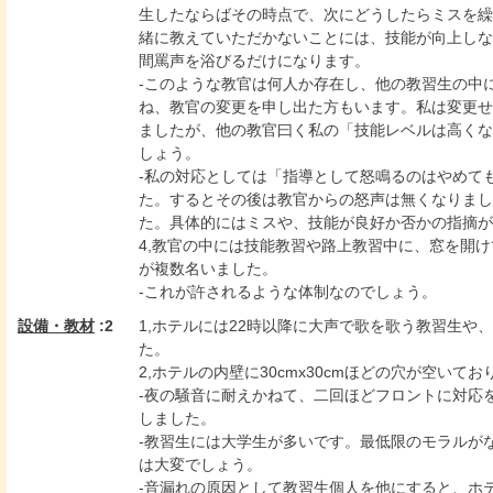
生したならばその時点で、次にどうしたらミスを繰
緒に教えていただかないことには、技能が向上しな
間罵声を浴びるだけになります。
-このような教官は何人か存在し、他の教習生の中
ね、教官の変更を申し出た方もいます。私は変更せ
ましたが、他の教官曰く私の「技能レベルは高くな
しょう。
-私の対応としては「指導として怒鳴るのはやめて
た。するとその後は教官からの怒声は無くなりまし
た。具体的にはミスや、技能が良好か否かの指摘が
4,教官の中には技能教習や路上教習中に、窓を開
が複数名いました。
-これが許されるような体制なのでしょう。
設備・教材
:2
1,ホテルには22時以降に大声で歌を歌う教習生や
た。
2,ホテルの内壁に30cmx30cmほどの穴が空い
-夜の騒音に耐えかねて、二回ほどフロントに対応
しました。
-教習生には大学生が多いです。最低限のモラルが
は大変でしょう。
-音漏れの原因として教習生個人を他にすると、ホ