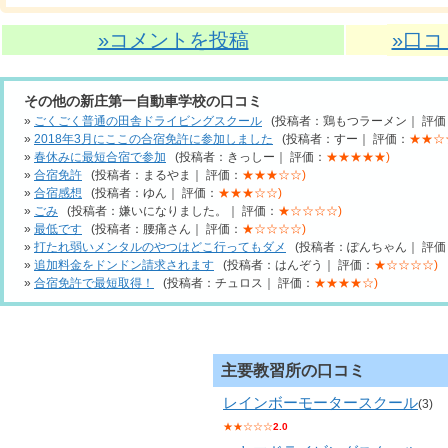
»コメントを投稿
»口
その他の新庄第一自動車学校の口コミ
»
ごくごく普通の田舎ドライビングスクール
(投稿者：鶏もつラーメン｜ 評価
»
2018年3月にここの合宿免許に参加しました
(投稿者：すー｜ 評価：
★★☆
»
春休みに最短合宿で参加
(投稿者：きっしー｜ 評価：
★★★★★)
»
合宿免許
(投稿者：まるやま｜ 評価：
★★★☆☆)
»
合宿感想
(投稿者：ゆん｜ 評価：
★★★☆☆)
»
ごみ
(投稿者：嫌いになりました。｜ 評価：
★☆☆☆☆)
»
最低です
(投稿者：腰痛さん｜ 評価：
★☆☆☆☆)
»
打たれ弱いメンタルのやつはどこ行ってもダメ
(投稿者：ぽんちゃん｜ 評価
»
追加料金をドンドン請求されます
(投稿者：はんぞう｜ 評価：
★☆☆☆☆)
»
合宿免許で最短取得！
(投稿者：チュロス｜ 評価：
★★★★☆)
主要教習所の口コミ
レインボーモータースクール
(3)
★★☆☆☆
2.0