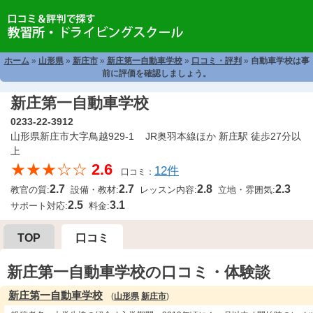
ホーム
»
山形県
»
新庄市
»
新庄第一自動車学校
»
口コミ・評判
»
自動車学校は事
前に評価を確認しましょう。
新庄第一自動車学校
0233-22-3912
山形県新庄市大字鳥越929-1 JR奥羽本線ほか 新庄駅 徒歩27分以
上
★★★☆☆
2.6
12件
口コミ：
2.7
2.7
2.8
2.3
教官の質:
設備・教材:
レッスン内容:
立地・雰囲気:
2.5
3.1
サポート対応:
料金:
TOP
口コミ
新庄第一自動車学校の口コミ・体験談
新庄第一自動車学校
(
山形県
新庄市
)