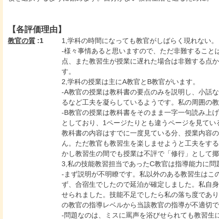
【各評価理由】
教官の質
:1
1,学科の時間になっても教官がしばらく現れない。
-様々事情あると思いますので、ただ非難すること
点、また教習生が授業に遅れた場合は非難する点か
す。
2,学科の授業は主にA教官とB教官がいます。
-A教官の授業は教科書の要点のみを説明し、小話
るなど工夫を凝らしているようです。私の周囲の教
-B教官の授業は教科書をそのまま一字一句読み上
としており、1ページたりとも違うページを見てい
教科書の内容はすでに一度見ている分、授業内容の
ん。ただ教官も教習生を楽しませようと工夫をする
かし教習生の間でも授業は不評で「修行」として揶
3,私の技能教習担当であったC教官は指導能力に問
-まず説明が不明瞭です。私以外のある教習生はこ
ず、合宿生でしたので延泊が確定しました。私自身
せられました。技能不足でしたら私の落ち度であり
の教官の指導レベルから当該教官の指導が不適切で
-問題なのは、ミスに罵声を浴びせられても教習生