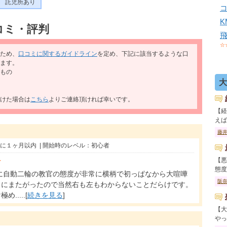
託児所あり
コミ・評判
☆
ため、
口コミに関するガイドライン
を定め、下記に該当するような口
ます。
もの
大
けた場合は
こちら
よりご連絡頂ければ幸いです。
【経
えば..
藤
頃に１ヶ月以内 | 開始時のレベル：初心者
☆
【悪
態度..
に自動二輪の教官の態度が非常に横柄で初っぱなから大喧嘩
阪
クにまたがったので当然右も左もわからないことだらけです。
....[
続きを見る
]
【大
やっ..