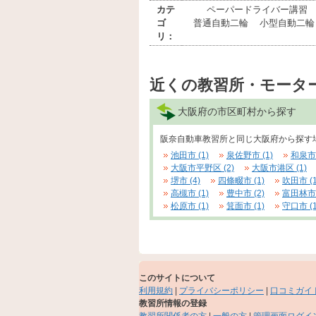
カテ
ペーパードライバー講習
ゴ
普通自動二輪
小型自動二輪
リ：
近くの教習所・モータ
大阪府の市区町村から探す
阪奈自動車教習所と同じ大阪府から探す
池田市 (1)
泉佐野市 (1)
和泉市 
大阪市平野区 (2)
大阪市港区 (1)
堺市 (4)
四條畷市 (1)
吹田市 (1
高槻市 (1)
豊中市 (2)
富田林市 
松原市 (1)
箕面市 (1)
守口市 (1
このサイトについて
利用規約
|
プライバシーポリシー
|
口コミガイ
教習所情報の登録