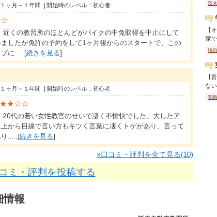
茨
に１ヶ月～１年間 | 開始時のレベル：初心者
☆☆
【オ
 近くの教習所のほとんどがバイクの中免取得を中止にして
家で..
いましたが免許の予約をして1ヶ月後からのスタートで、この
堺
....[
続きを見る
]
【普
ない..
に１ヶ月～１年間 | 開始時のレベル：初心者
関
★★☆☆
 20代の若い女性教官のせいで凄く不愉快でした。大したア
に上から目線で言い方もキツく言葉に凄くトゲがあり、言って
...[
続きを見る
]
»口コミ・評判を全て見る(10)
口コミ・評判を投稿する
細情報