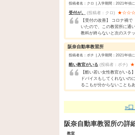
投稿者名：クロ | 入学期間：2021年頃
★☆☆
受付が。
(投稿者：クロ)
【受付の改善】 コロナ禍で
いたので、この教習所に通
教科が終らないと次のステップに.
阪奈自動車教習所
投稿者名：ポチ | 入学期間：2021年頃
★
酷い教官がいる
(投稿者：ポチ)
【酷い若い女性教官がいる】
ドバイスもしてくれないの
るこもが分からないこともあり..
»
阪奈自動車教習所の詳
教室