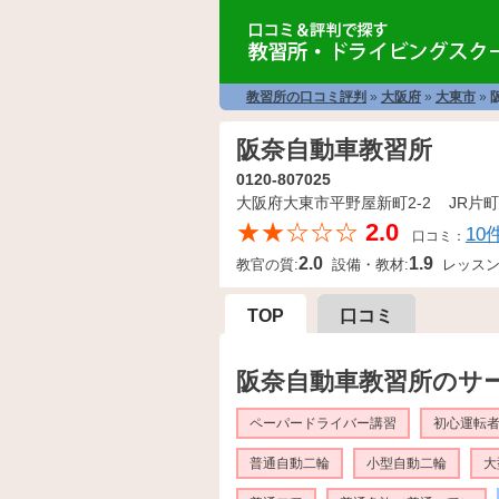
教習所の口コミ評判
»
大阪府
»
大東市
»
阪奈自動車教習所
0120-807025
大阪府大東市平野屋新町2-2 JR片町
★★☆☆☆
2.0
10
口コミ：
2.0
1.9
教官の質:
設備・教材:
レッスン
TOP
口コミ
阪奈自動車教習所のサ
ペーパードライバー講習
初心運転
普通自動二輪
小型自動二輪
大