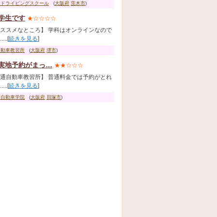
木ドライビングスクール
(
大阪府
茨木市
)
学生です
★☆☆☆☆
ススメなところ】 学科はオンラインなので
...[
続きを見る
]
自動車教習所
(
大阪府
堺市
)
実地予約がまっ…
★★☆☆☆
通自動車教習所】 普通料金では予約がとれ
...[
続きを見る
]
西自動車学院
(
大阪府
貝塚市
)