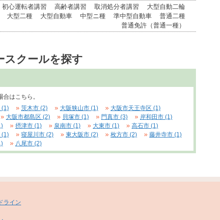
初心運転者講習
高齢者講習
取消処分者講習
大型自動二輪
大型二種
大型自動車
中型ニ種
準中型自動車
普通二種
普通免許（普通一種）
ースクールを探す
場合はこちら。
(1)
茨木市 (2)
大阪狭山市 (1)
大阪市天王寺区 (1)
大阪市都島区 (2)
貝塚市 (1)
門真市 (3)
岸和田市 (1)
)
摂津市 (1)
泉南市 (1)
大東市 (1)
高石市 (1)
(1)
寝屋川市 (2)
東大阪市 (2)
枚方市 (2)
藤井寺市 (1)
)
八尾市 (2)
ドライン