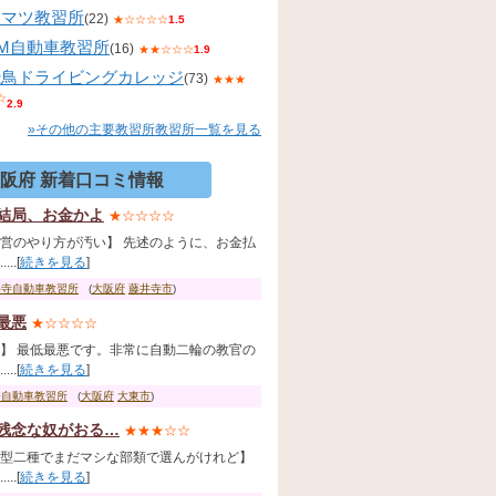
コマツ教習所
(22)
★☆☆☆☆
1.5
KM自動車教習所
(16)
★★☆☆☆
1.9
飛鳥ドライビングカレッジ
(73)
★★★
☆
2.9
»その他の主要教習所教習所一覧を見る
阪府 新着口コミ情報
結局、お金かよ
★☆☆☆☆
営のやり方が汚い】 先述のように、お金払
...[
続きを見る
]
井寺自動車教習所
(
大阪府
藤井寺市
)
最悪
★☆☆☆☆
】 最低最悪です。非常に自動二輪の教官の
...[
続きを見る
]
奈自動車教習所
(
大阪府
大東市
)
残念な奴がおる…
★★★☆☆
型二種でまだマシな部類で選んがけれど】
...[
続きを見る
]