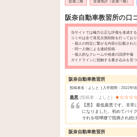
普通二種
普通免許（普通一種）
阪奈自動車教習所の口
当サイトでは極力公正な評価を達成する
コミやは全て発見次第削除を行っており
・個人の特定に繋がる内容が記載された
・同一人物による連続投稿
・個人的なクレームや他者の誹謗中傷
ガイドラインに抵触する書き込みを見つ
阪奈自動車教習所
投稿者名：よしと | 入学期間：2022年
★☆☆☆
最悪
(投稿者：よしと)
【悪】 最低最悪です。非常
になりました。初めてバイ
それを喧嘩腰で指摘され続け極め.
阪奈自動車教習所