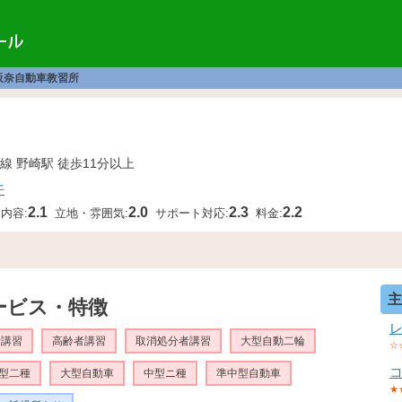
阪奈自動車教習所
線 野崎駅 徒歩11分以上
件
2.1
2.0
2.3
2.2
内容:
立地・雰囲気:
サポート対応:
料金:
主
ービス・特徴
者講習
高齢者講習
取消処分者講習
大型自動二輪
☆
型二種
大型自動車
中型ニ種
準中型自動車
★