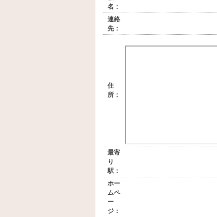
名：
連絡
先：
住
所：
最寄
り
駅：
ホー
ムペ
ー
ジ：