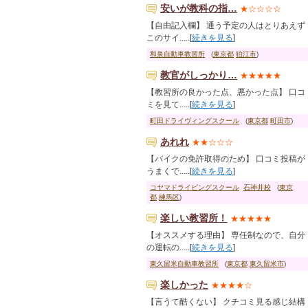
安いが教科の指…
★☆☆☆☆
【自由記入欄】 通う予定の人はとりあえず
このサイ.....[
続きを見る
]
和泉自動車教習所
(
東京都
狛江市
)
教官がしっかり…
★★★★★
【教習所の良かった点、悪かった点】 口コ
ミを見て.....[
続きを見る
]
町田ドライヴィングスクール
(
東京都
町田市
)
あれれ
★★☆☆☆
【バイクの免許取得のため】 口コミ投稿が
うまくで.....[
続きを見る
]
コヤマドライビングスクール
石神井校
(
東京
都
練馬区
)
楽しい教習所！
★★★★★
【オススメする理由】 専任制なので、自分
の運転の.....[
続きを見る
]
東久留米自動車教習所
(
東京都
東久留米市
)
楽しかった
★★★★☆
【言うて酷くない】 クチコミ見る感じ結構