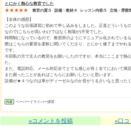
とにかく熱心な教官でした
★★★★★
教官の質:
5
設備・教材:
4
レッスン内容:
5
立地・雰囲気
【全体の感想】
このような出張講習に初めて申し込みをしました。正直どういうも
なので(こちらが高いわけではなく相場が)不安でした。
時間制になっているので、教習所のようにマニュアル化されている
際はこちらの要望を柔軟に聞いてくださり、とにかく修了までやれ
です。
今回私の方で主人の教習をお願いしたのですが、本当にここまで熱
た。
また、電話対応、メール対応全てとても感じが良く全てにおいて満
また困ったことがあればこちらにお願いしたいと思います。
設備が★４つなのは車がディーゼルなのか音がうるさいなと思ったく
ペーパードライバー講習
»コメントを投稿
»口