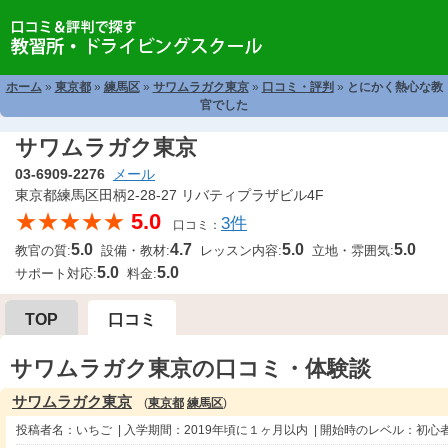
ホーム
»
東京都
»
練馬区
»
サワムラガク東京
»
口コミ・評判
»
とにかく熱心な教
官でした
サワムラガク東京
03-6909-2276
メール
東京都練馬区田柄2-28-27 リバティプラザビル4F
★★★★★
5.0
3件
口コミ：
5.0
4.7
5.0
5.0
教官の質:
設備・教材:
レッスン内容:
立地・雰囲気:
5.0
5.0
サポート対応:
料金:
TOP
口コミ
サワムラガク東京の口コミ・体験談
サワムラガク東京
(
東京都
練馬区
)
投稿者名：いちご | 入学期間：2019年頃に１ヶ月以内 | 開始時のレベル：初心