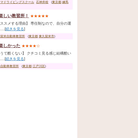
ヤマドライビングスクール
石神井校
(
東京都
練馬
楽しい教習所！
★★★★★
ススメする理由】 専任制なので、自分の運
...[
続きを見る
]
久留米自動車教習所
(
東京都
東久留米市
)
楽しかった
★★★★☆
うて酷くない】 クチコミ見る感じ結構酷い
...[
続きを見る
]
井自動車教習所
(
東京都
江戸川区
)