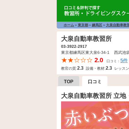
ホーム
»
東京都
»
練馬区
»
大泉自動車教
大泉自動車教習所
03-3922-2917
東京都練馬区東大泉6-34-1 西武池
★★☆☆☆
2.0
5件
口コミ：
2.3
2.3
教官の質:
設備・教材:
レッスン
TOP
口コミ
大泉自動車教習所 立