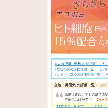
»大泉自動車教習所の口コミ
»教官の質の評価理由一覧
»設
»サポート対応の評価理由一覧
立地・雰囲気 の評価一覧
※( )
設備は古め。でも大泉学園
雰囲気は静かです。 (
★★
予約取れない取れない10・11月なのに