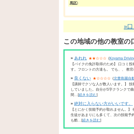
馬区
)
»
この地域の他の教室の
»
あれれ
★★☆☆☆
(
Koyama Driv
【バイクの免許取得のため】 口コミ投
す。フロントの方達も。 でも、、 教官
»
良くない
★☆☆☆☆
(
北豊島園自
【講師でクソな人が数人います。】 
していました。自分がS字クランクで
間…[
続きを読む
]
»
絶対に入らない方がいいです。
【とにかく技能予約が取れません。】
生徒があまりにも多くて、次の技能予
も酷…[
続きを読む
]