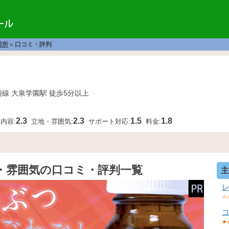
習所
»
口コミ・評判
袋線 大泉学園駅 徒歩5分以上
2.3
2.3
1.5
1.8
内容:
立地・雰囲気:
サポート対応:
料金:
地・雰囲気の口コミ・評判一覧
主
☆
★