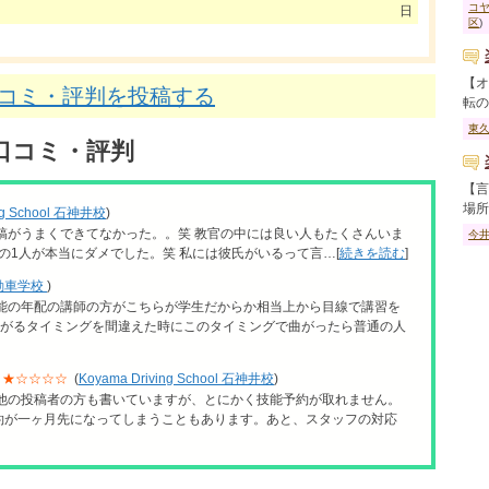
コ
日
区
)
【オ
口コミ・評判を投稿する
転の..
東
口コミ・評判
【言
場所..
ing School 石神井校
)
稿がうまくできてなかった。。笑 教官の中には良い人もたくさんいま
今
の1人が本当にダメでした。笑 私には彼氏がいるって言…[
続きを読む
]
動車学校
)
技能の年配の講師の方がこちらが学生だからか相当上から目線で講習を
曲がるタイミングを間違えた時にこのタイミングで曲がったら普通の人
★☆☆☆☆
(
Koyama Driving School 石神井校
)
 他の投稿者の方も書いていますが、とにかく技能予約が取れません。
約が一ヶ月先になってしまうこともあります。あと、スタッフの対応