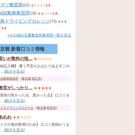
コマツ教習所
(22)
★☆☆☆☆
1.5
KM自動車教習所
(16)
★★☆☆☆
1.9
飛鳥ドライビングカレッジ
(73)
★★★
☆
2.9
»その他の主要教習所教習所一覧を見る
京都 新着口コミ情報
安いが教科の指…
★☆☆☆☆
由記入欄】 通う予定の人はとりあえずこの
...[
続きを見る
]
泉自動車教習所
(
東京都
狛江市
)
教官がしっかり…
★★★★★
習所の良かった点、悪かった点】 口コミを
...[
続きを見る
]
田ドライヴィングスクール
(
東京都
町田市
)
あれれ
★★☆☆☆
イクの免許取得のため】 口コミ投稿がうま
...[
続きを見る
]