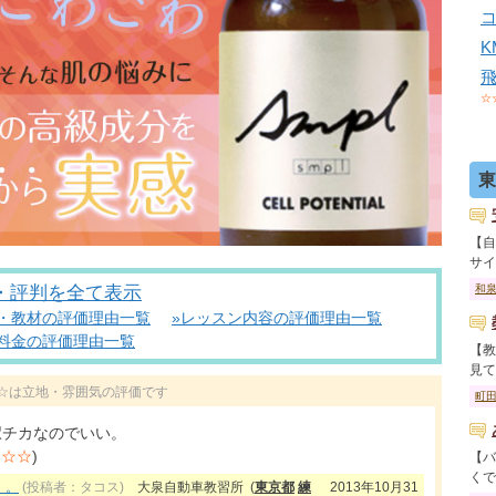
☆
東
【自
サイ..
・評判を全て表示
和
備・教材の評価理由一覧
»レッスン内容の評価理由一覧
»料金の評価理由一覧
【教
見て..
内の☆は立地・雰囲気の評価です
町
駅チカなのでいい。
★☆☆
)
【バ
くで..
。。
(投稿者：タコス)
大泉自動車教習所
(
東京都
練
2013年10月31