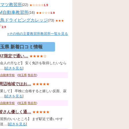
コマツ教習所
(22)
★☆☆☆☆
1.5
KM自動車教習所
(16)
★★☆☆☆
1.9
飛鳥ドライビングカレッジ
(73)
★★★
☆
2.9
»その他の主要教習所教習所一覧を見る
玉県 新着口コミ情報
AT限定で通い…
★★★★☆
会人の方など】 安く免許を取得したいなら
...[
続きを見る
]
玉自動車学校
(
埼玉県
熊谷市
)
周辺地域ではお…
★★★★★
業して】 卒検に合格すると嬉しい反面、寂
...[
続きを見る
]
玉自動車学校
(
埼玉県
熊谷市
)
皆さん優しく通…
★★★★★
習所のいいところ】 まず駅近で通いやす
....[
続きを見る
]