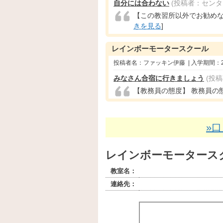
自分には合わない
(投稿者：センタ
【この教習所以外でお勧めな所
きを見る
]
レインボーモータースクール
投稿者名：ファッキン伊藤 | 入学期間：
みなさん合宿に行きましょう
(投
【教務員の態度】 教務員の態度が
»
レインボーモータース
教室名：
連絡先：