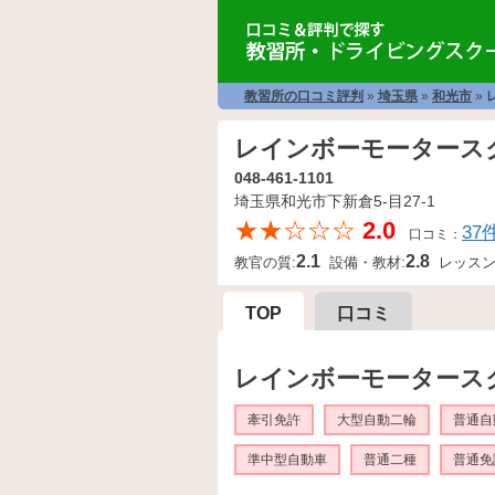
教習所の口コミ評判
»
埼玉県
»
和光市
»
レインボーモーター
048-461-1101
埼玉県和光市下新倉5-目27-1
★★☆☆☆
2.0
37
口コミ：
2.1
2.8
教官の質:
設備・教材:
レッスン
TOP
口コミ
レインボーモータース
牽引免許
大型自動二輪
普通自
準中型自動車
普通二種
普通免