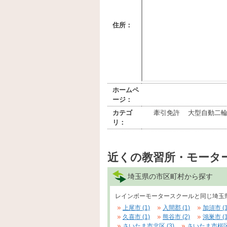
住所：
ホームペ
ージ：
カテゴ
牽引免許
大型自動二
リ：
近くの教習所・モータ
埼玉県の市区町村から探す
レインボーモータースクールと同じ埼玉
上尾市 (1)
入間郡 (1)
加須市 (1
久喜市 (1)
熊谷市 (2)
鴻巣市 (1
さいたま市北区 (3)
さいたま市桜区 