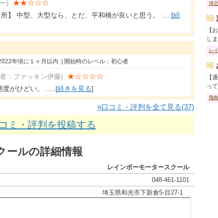
★★☆☆☆
ー)
埼
】 中型、大型なら、とだ、平和橋が良いと思う。 .....[
続
【お
しま..
レ
2022年頃に１ヶ月以内 | 開始時のレベル：初心者
★☆☆☆☆
稿者：ファッキン伊藤)
【通
って..
ひどい。 .....[
続きを見る
]
飛
»口コミ・評判を全て見る(37)
口コミ・評判を投稿する
クールの詳細情報
レインボーモータースクール
048-461-1101
埼玉県和光市下新倉5-目27-1