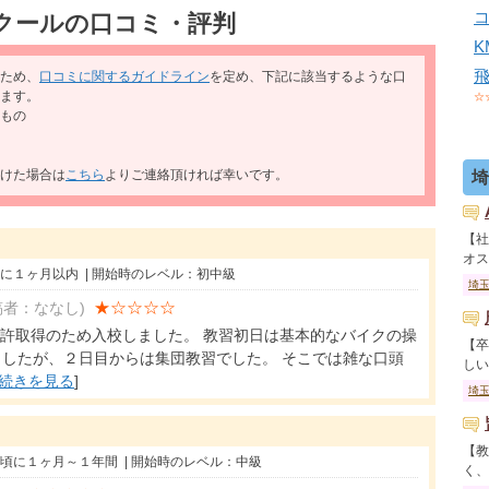
クールの口コミ・評判
ため、
口コミに関するガイドライン
を定め、下記に該当するような口
ます。
☆
もの
けた場合は
こちら
よりご連絡頂ければ幸いです。
埼
【社
オス..
頃に１ヶ月以内 | 開始時のレベル：初中級
埼
★☆☆☆☆
稿者：ななし)
免許取得のため入校しました。 教習初日は基本的なバイクの操
【卒
したが、２日目からは集団教習でした。 そこでは雑な口頭
しい..
続きを見る
]
埼
【教
年頃に１ヶ月～１年間 | 開始時のレベル：中級
く、送.