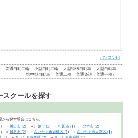
パソコン用
輪
普通自動二輪
小型自動二輪
大型特殊自動車
大型自動車
準中型自動車
普通二種
普通免許（普通一種）
ースクールを探す
県から探す場合はこちら。
)
川口市 (2)
川越市 (2)
行田市 (1)
北本市 (2)
)
越谷市 (2)
さいたま市岩槻区 (1)
さいたま市大宮区 (1)
(1)
さいたま市西区 (2)
さいたま市緑区 (1)