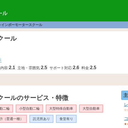
レインボーモータースクール
スクール
件
2.1
2.5
2.6
2.5
内容:
立地・雰囲気:
サポート対応:
料金:
主
クールのサービス・特徴
動二輪
小型自動二輪
大型特殊自動車
大型自動車
☆
許（普通一種）
託児所あり
食堂有り
★