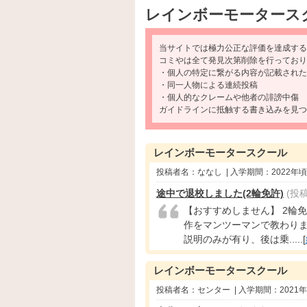
レインボーモータース
当サイトでは極力公正な評価を達成する
コミやは全て発見次第削除を行っており
・個人の特定に繋がる内容が記載された
・同一人物による連続投稿
・個人的なクレームや他者の誹謗中傷
ガイドラインに抵触する書き込みを見つ
レインボーモータースクール
投稿者名：ななし | 入学期間：2022年
途中で退校しました(2輪免許)
(投
【おすすめしません】 2輪
作をマンツーマンで教わりま
説明のみが有り、後は乗.....[
レインボーモータースクール
投稿者名：センター | 入学期間：2021