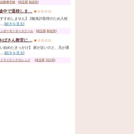
北自動車学校
(
埼玉県
加須市
)
途中で退校しま…
★☆☆☆☆
すすめしません】 2輪免許取得のため入校
...[
続きを見る
]
インボーモータースクール
(
埼玉県
和光市
)
おばさん教官に…
★☆☆☆☆
い始めたきっかけ】 家が近いのと、兄が通
...[
続きを見る
]
鳥ドライビングカレッジ
(
埼玉県
川口市
)