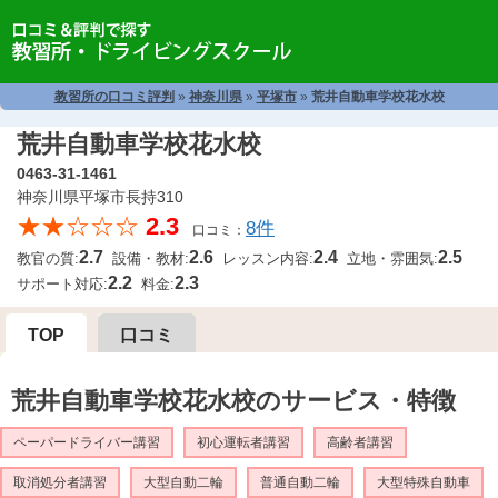
教習所の口コミ評判
»
神奈川県
»
平塚市
»
荒井自動車学校花水校
荒井自動車学校花水校
0463-31-1461
神奈川県平塚市長持310
★★☆☆☆
2.3
8件
口コミ：
2.7
2.6
2.4
2.5
教官の質:
設備・教材:
レッスン内容:
立地・雰囲気:
2.2
2.3
サポート対応:
料金:
TOP
口コミ
荒井自動車学校花水校のサービス・特徴
ペーパードライバー講習
初心運転者講習
高齢者講習
取消処分者講習
大型自動二輪
普通自動二輪
大型特殊自動車