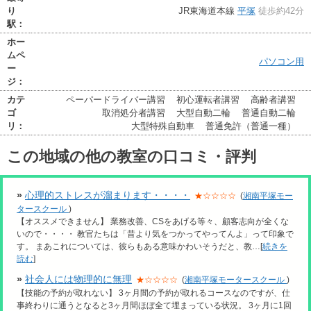
り
JR東海道本線
平塚
徒歩約42分
駅：
ホー
ムペ
パソコン用
ー
ジ：
カテ
ペーパードライバー講習
初心運転者講習
高齢者講習
ゴ
取消処分者講習
大型自動二輪
普通自動二輪
リ：
大型特殊自動車
普通免許（普通一種）
この地域の他の教室の口コミ・評判
»
心理的ストレスが溜まります・・・・
★☆☆☆☆
(
湘南平塚モー
タースクール
)
【オススメできません】 業務改善、CSをあげる等々、顧客志向が全くな
いので・・・・ 教官たちは「昔より気をつかってやってんよ」って印象で
す。 まあこれについては、彼らもある意味かわいそうだと、教…[
続きを
読む
]
»
社会人には物理的に無理
★☆☆☆☆
(
湘南平塚モータースクール
)
【技能の予約が取れない】 3ヶ月間の予約が取れるコースなのですが、仕
事終わりに通うとなると3ヶ月間ほぼ全て埋まっている状況。 3ヶ月に1回