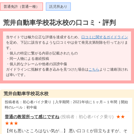
普通免許（普通一種）
託児所あり
荒井自動車学校花水校の口コミ・評判
当サイトでは極力公正な評価を達成するため、
口コミに関するガイドライン
を定め、下記に該当するような口コミやは全て発見次第削除を行っておりま
す。
・個人の特定に繋がる内容が記載されたもの
・同一人物による連続投稿
・個人的なクレームや他者の誹謗中傷
ガイドラインに抵触する書き込みを見つけた場合は
こちら
よりご連絡頂けれ
ば幸いです。
荒井自動車学校花水校
投稿者名：初心者バイク乗り | 入学期間：2021年頃に１ヶ月～１年間 | 開始
時のレベル：初中級
★★
普通の教習所って感じですね
(投稿者：初心者バイク乗り)
★★★
【何も悪いところはない気が…】 悪い口コミが目立ちますが、そ