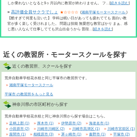
しか乗れないとなると9ヶ月以内に教習が終わりません。 フ…[
続きを読む
]
»
高評価全員サクラでしょ
★☆☆☆☆
(
湘南平塚モータースクール
)
【酷すぎて何度も泣いた】 学科は眠い日があっても疲れてても 面白い教
官が多く楽しく受けれました。 問題は技能 無愛想な教官ばかり まぁ、感
じ悪い人なんて仕事してても沢山出会うから 普段…[
続きを読む
]
近くの教習所・モータースクールを探す
近くの教習所、スクールを探す
荒井自動車学校花水校と同じ平塚市の教習所です。
湘南平塚モータースクール
平塚市 の教習所をもっと見る
神奈川県の市区町村から探す
荒井自動車学校花水校と同じ神奈川県から探す場合はこちら。
足柄上郡 (1)
厚木市 (1)
伊勢原市 (2)
海老名市 (1)
小田原市 (2)
川崎市川崎区 (2)
川崎市高津区 (1)
川崎市宮前区 (1)
座間市 (1)
相模原市 (3)
茅ヶ崎市 (1)
秦野市 (1)
平塚市 (2)