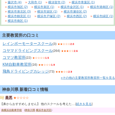
藤沢市 (4)
大和市 (1)
横須賀市 (2)
横浜市青葉区 (1)
横浜市旭区 (2)
横浜市泉区 (1)
横浜市金沢区 (1)
横浜市港南区 (1)
横浜市港北区 (3)
横浜市栄区 (1)
横浜市瀬谷区 (2)
横浜市鶴見区 (1)
横浜市戸塚区 (2)
横浜市西区 (2)
横浜市緑区 (1)
横浜市南区 (1)
主要教習所の口コミ
レインボーモータースクール
(3)
★★☆☆☆
2.0
コヤマドライビングスクール
(264)
★★★☆☆
2.6
コマツ教習所
(22)
★☆☆☆☆
1.5
KM自動車教習所
(16)
★★☆☆☆
1.9
飛鳥ドライビングカレッジ
(73)
★★★☆☆
2.9
»その他の主要教習所教習所一覧を見る
神奈川県 新着口コミ情報
最悪
★☆☆☆☆
【鼻からおすすめしません】 他のスクールを考えた.....[
続きを見る
]
南横浜自動車学校
(
神奈川県
横浜市金沢区
)