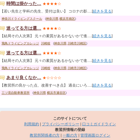
時間は掛かった…
★★★★☆
【若い先生と学科の先生、受付は良い】 コロナの影.....[
続きを見る
]
神奈川ドライビングスクール
(
神奈川県
横浜市南区
)
迷ってる方は選…
★★★★☆
【結局その人次第】 元々の素質があるかないかで進.....[
続きを見る
]
飛鳥ドライビングカレッジ
川崎校
(
神奈川県
川崎市川崎区
)
迷ってる方は選…
★★★★☆
【結局その人次第】 元々の素質があるかないかで進.....[
続きを見る
]
飛鳥ドライビングカレッジ
川崎校
(
神奈川県
川崎市川崎区
)
あまり良くなか…
★☆☆☆☆
【教習所の良かった点、改善すべき点】 過去にいろ.....[
続きを見る
]
三ツ境自動車教習所
(
神奈川県
横浜市瀬谷区
)
このサイトについて
利用規約
|
プライバシーポリシー
|
口コミガイドライン
教習所情報の登録
教習所関係者の方
|
一般の方
|
管理画面ログイン