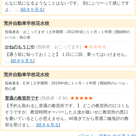
んなに気になるようなことはないです。 別にふつーって感じです
よ。 .....[
続きを見る
]
荒井自動車学校花水校
投稿者名：おこってます | 入学期間：2012年頃に１ヶ月～１年間 | 開始時の
レベル：初心者
★☆☆☆☆
かねのもうじや
(投稿者：おこってます)
【通う前に知っておくこと】 １日に二回、乗ってはいけません。
.....[
続きを見る
]
荒井自動車学校花水校
投稿者名：E.M | 入学期間：2019年頃に１ヶ月～１年間 | 開始時のレベル：
初心者
★★★★★
普通の教習所です
(投稿者：E.M)
【予約も取れるし普通の教習所です。】 どこの教習所の口コミも
そうですが、教習時間オーバーした人達が腹いせに教習所の悪口
を書いているとしか思えません。40過ぎてから普通二輪免許の教
習を受けまし.....[
続きを見る
]