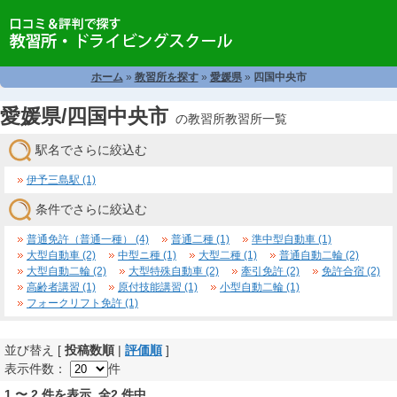
ホーム
»
教習所を探す
»
愛媛県
»
四国中央市
愛媛県/四国中央市
の教習所教習所一覧
駅名でさらに絞込む
伊予三島駅 (1)
条件でさらに絞込む
普通免許（普通一種） (4)
普通二種 (1)
準中型自動車 (1)
大型自動車 (2)
中型ニ種 (1)
大型二種 (1)
普通自動二輪 (2)
大型自動二輪 (2)
大型特殊自動車 (2)
牽引免許 (2)
免許合宿 (2)
高齢者講習 (1)
原付技能講習 (1)
小型自動二輪 (1)
フォークリフト免許 (1)
並び替え [
投稿数順
|
評価順
]
表示件数：
件
1 〜 2 件を表示 全2 件中