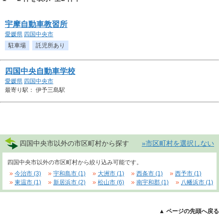
宇摩自動車教習所
愛媛県
四国中央市
駐車場
託児所あり
四国中央自動車学校
愛媛県
四国中央市
最寄り駅： 伊予三島駅
四国中央市以外の市区町村から探す
»市区町村を選択しない
四国中央市以外の市区町村から絞り込み可能です。
今治市 (3)
宇和島市 (1)
大洲市 (1)
西条市 (1)
西予市 (1)
東温市 (1)
新居浜市 (2)
松山市 (6)
南宇和郡 (1)
八幡浜市 (1)
▲ ページの先頭へ戻る