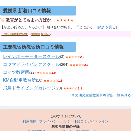
愛媛県 新着口コミ情報
教官がとてもよい方ばか…
★★★★★
【かよい始めた、きっかけ】 知り合いの紹介。 『とにかく.....[
続きを見る
]
上浮穴自動車教習所
(
愛媛県
松山市
)
主要教習所教習所口コミ情報
レインボーモータースクール
(3)
★★☆☆☆
2.0
コヤマドライビングスクール
(264)
★★★☆☆
2.6
コマツ教習所
(22)
★☆☆☆☆
1.5
KM自動車教習所
(16)
★★☆☆☆
1.9
飛鳥ドライビングカレッジ
(73)
★★★☆☆
2.9
»その他の主要教習所教習所一覧を見る
このサイトについて
利用規約
|
プライバシーポリシー
|
口コミガイドライン
教習所情報の登録