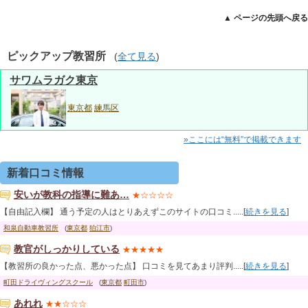
▲ ページの先頭へ戻る
ピックアップ教習所
(
全て見る
)
サワムラガク東京
東京都
練馬区
»ここには“無料”で掲載できます
新着口コミ情報
安いが教科の指導に難あ…
★☆☆☆☆
【自由記入欄】 通う予定の人はとりあえずこのサイトの口コミ.....[
続きを見る
]
和泉自動車教習所
(
東京都
狛江市
)
教官がしっかりしている
★★★★★
【教習所の良かった点、悪かった点】 口コミを見てあまり評判.....[
続きを見る
]
町田ドライヴィングスクール
(
東京都
町田市
)
あれれ
★★☆☆☆