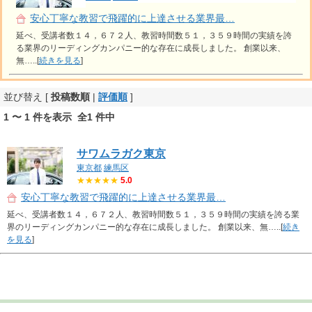
安心丁寧な教習で飛躍的に上達させる業界最…
延べ、受講者数１４，６７２人、教習時間数５１，３５９時間の実績を誇
る業界のリーディングカンパニー的な存在に成長しました。 創業以来、
無…..[
続きを見る
]
並び替え [
投稿数順
|
評価順
]
1 〜 1 件を表示 全1 件中
サワムラガク東京
東京都
練馬区
★★★★★
5.0
安心丁寧な教習で飛躍的に上達させる業界最…
延べ、受講者数１４，６７２人、教習時間数５１，３５９時間の実績を誇る業
界のリーディングカンパニー的な存在に成長しました。 創業以来、無…..[
続き
を見る
]