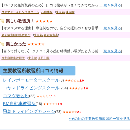
【バイクの免許取得のため】 口コミ投稿がうまくできてなかっ.....[
続きを見る
]
コヤマドライビングスクール
石神井校
(
東京都
練馬区
)
楽しい教習所！
★★★★★
【オススメする理由】 専任制なので、自分の運転のくせや苦手.....[
続きを見る
]
東久留米自動車教習所
(
東京都
東久留米市
)
楽しかった
★★★★☆
【言うて酷くない】 クチコミ見る感じ結構酷い場所だと入る前.....[
続きを見る
]
今井自動車教習所
(
東京都
江戸川区
)
主要教習所教習所口コミ情報
レインボーモータースクール
(3)
★★☆☆☆
2.0
コヤマドライビングスクール
(264)
★★★☆☆
2.6
コマツ教習所
(22)
★☆☆☆☆
1.5
KM自動車教習所
(16)
★★☆☆☆
1.9
飛鳥ドライビングカレッジ
(73)
★★★☆☆
2.9
»その他の主要教習所教習所一覧を見る