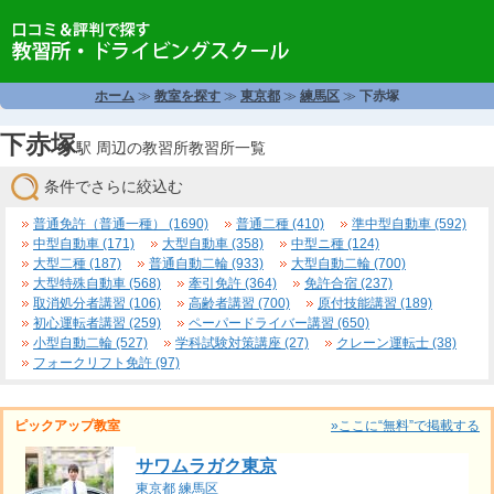
ホーム
≫
教室を探す
≫
東京都
≫
練馬区
≫
下赤塚
下赤塚
駅 周辺の教習所教習所一覧
条件でさらに絞込む
普通免許（普通一種） (1690)
普通二種 (410)
準中型自動車 (592)
中型自動車 (171)
大型自動車 (358)
中型ニ種 (124)
大型二種 (187)
普通自動二輪 (933)
大型自動二輪 (700)
大型特殊自動車 (568)
牽引免許 (364)
免許合宿 (237)
取消処分者講習 (106)
高齢者講習 (700)
原付技能講習 (189)
初心運転者講習 (259)
ペーパードライバー講習 (650)
小型自動二輪 (527)
学科試験対策講座 (27)
クレーン運転士 (38)
フォークリフト免許 (97)
ピックアップ教室
»ここに“無料”で掲載する
サワムラガク東京
東京都
練馬区