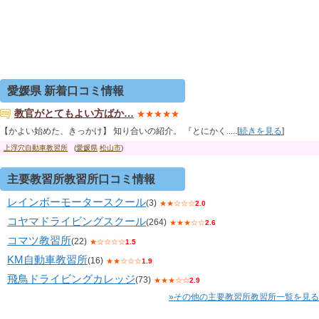
愛媛県 新着口コミ情報
教官がとてもよい方ばか…
★★★★★
【かよい始めた、きっかけ】 知り合いの紹介。 『とにかく.....[
続きを見る
]
上浮穴自動車教習所
(
愛媛県
松山市
)
主要教習所教習所口コミ情報
レインボーモータースクール
(3)
★★☆☆☆
2.0
コヤマドライビングスクール
(264)
★★★☆☆
2.6
コマツ教習所
(22)
★☆☆☆☆
1.5
KM自動車教習所
(16)
★★☆☆☆
1.9
飛鳥ドライビングカレッジ
(73)
★★★☆☆
2.9
»その他の主要教習所教習所一覧を見る