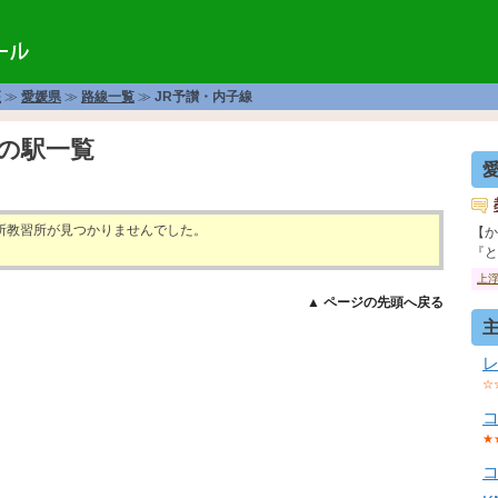
座
≫
愛媛県
≫
路線一覧
≫
JR予讃・内子線
線の駅一覧
所教習所が見つかりませんでした。
【か
『とに
上
▲ ページの先頭へ戻る
☆
★