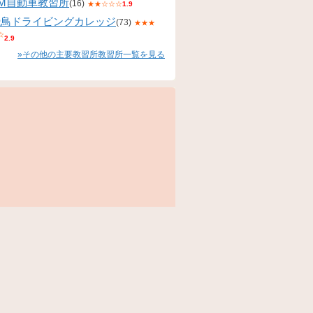
KM自動車教習所
(16)
★★☆☆☆
1.9
飛鳥ドライビングカレッジ
(73)
★★★
☆
2.9
»その他の主要教習所教習所一覧を見る