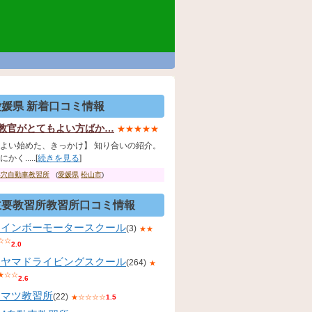
愛媛県 新着口コミ情報
教官がとてもよい方ばか…
★★★★★
よい始めた、きっかけ】 知り合いの紹介。
かく.....[
続きを見る
]
浮穴自動車教習所
(
愛媛県
松山市
)
主要教習所教習所口コミ情報
レインボーモータースクール
(3)
★★
☆☆
2.0
コヤマドライビングスクール
(264)
★
★☆☆
2.6
コマツ教習所
(22)
★☆☆☆☆
1.5