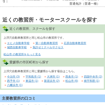
リ：
普通免許（普通一種）
近くの教習所・モータースクールを探す
近くの教習所、スクールを探す
上浮穴自動車教習所と同じ松山市の教習所です。
エヒメ自動車学校
第一自動車教習所
石原自動車教習所
城西自動車学校
免許ゼミナールサクセス
松山市 の教習所をもっと見る
愛媛県の市区町村から探す
上浮穴自動車教習所と同じ愛媛県から探す場合はこちら。
今治市 (3)
宇和島市 (1)
大洲市 (1)
西条市 (1)
四国中央市 (2)
西予市 (1)
東温市 (1)
新居浜市 (2)
松山市 (6)
南宇和郡 (1)
八幡浜市 (1)
主要教習所の口コミ