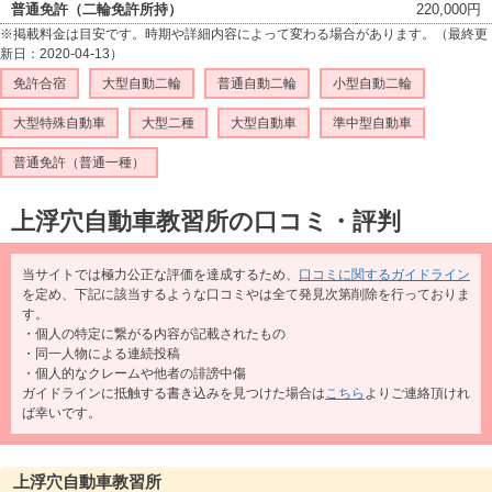
普通免許（二輪免許所持）
220,000円
※掲載料金は目安です。時期や詳細内容によって変わる場合があります。（最終更
新日：2020-04-13）
免許合宿
大型自動二輪
普通自動二輪
小型自動二輪
大型特殊自動車
大型二種
大型自動車
準中型自動車
普通免許（普通一種）
上浮穴自動車教習所の口コミ・評判
当サイトでは極力公正な評価を達成するため、
口コミに関するガイドライン
を定め、下記に該当するような口コミやは全て発見次第削除を行っておりま
す。
・個人の特定に繋がる内容が記載されたもの
・同一人物による連続投稿
・個人的なクレームや他者の誹謗中傷
ガイドラインに抵触する書き込みを見つけた場合は
こちら
よりご連絡頂けれ
ば幸いです。
上浮穴自動車教習所