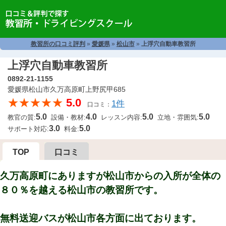
教習所の口コミ評判
»
愛媛県
»
松山市
»
上浮穴自動車教習所
上浮穴自動車教習所
0892-21-1155
愛媛県松山市久万高原町上野尻甲685
★★★★★
5.0
1件
口コミ：
5.0
4.0
5.0
5.0
教官の質:
設備・教材:
レッスン内容:
立地・雰囲気:
3.0
5.0
サポート対応:
料金:
TOP
口コミ
久万高原町にありますが松山市からの入所が全体の
８０％を越える松山市の教習所です。
無料送迎バスが松山市各方面に出ております。