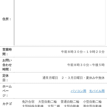
住所：
営業時
午前８時３０分～１９時２０分
間：
お問い
合わせ
午前８時３０分～午後５時
時間：
定休
通常月曜日 ２・３月日曜日・夏休み中無休
日：
ホーム
ペー
パソコン用
モバイル用
ジ：
免許合宿
大型自動二輪
普通自動二輪
小型自動二輪
カテゴ
大型特殊自動車
大型二種
大型自動車
準中型自動車