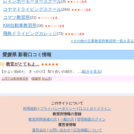
レインボーモータースクール
(3)
★★☆☆☆
2.0
コヤマドライビングスクール
(264)
★★★☆☆
2.6
コマツ教習所
(22)
★☆☆☆☆
1.5
KM自動車教習所
(16)
★★☆☆☆
1.9
飛鳥ドライビングカレッジ
(73)
★★★☆☆
2.9
»その他の主要教習所教習所一覧を見る
愛媛県 新着口コミ情報
教官がとてもよ…
★★★★★
【かよい始めた、きっかけ】 知り合いの紹介。 .....[
続きを見る
]
上浮穴自動車教習所
(
愛媛県
松山市
)
このサイトについて
利用規約
|
プライバシーポリシー
|
口コミガイドライン
教習所情報の登録
教習所関係者の方
|
一般の方
|
管理画面ログイン
運営者情報
運営会社
|
お問い合わせ
|
広告掲載について