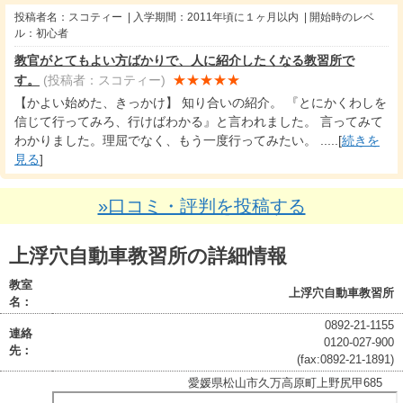
投稿者名：スコティー | 入学期間：2011年頃に１ヶ月以内 | 開始時のレベ
ル：初心者
教官がとてもよい方ばかりで、人に紹介したくなる教習所で
★★★★★
す。
(投稿者：スコティー)
【かよい始めた、きっかけ】 知り合いの紹介。 『とにかくわしを
信じて行ってみろ、行けばわかる』と言われました。 言ってみて
わかりました。理屈でなく、もう一度行ってみたい。 .....[
続きを
見る
]
»口コミ・評判を投稿する
上浮穴自動車教習所の詳細情報
教室
上浮穴自動車教習所
名：
0892-21-1155
連絡
0120-027-900
先：
(fax:0892-21-1891)
愛媛県松山市久万高原町上野尻甲685